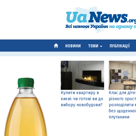
НОВИНИ
ТЕМИ
ПУБЛІКАЦІЇ
Купити квартиру в
Клас для діте
києві: чи готові ви до
різного зрост
вибору новобудови?
розподілити 
без щоденно
плутанини