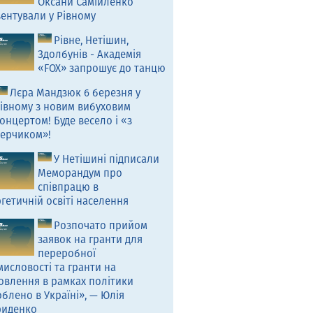
Оксани Самійленко
ентували у Рівному
Рівне, Нетішин,
Здолбунів - Академія
«FOX» запрошує до танцю
Лєра Мандзюк 6 березня у
івному з новим вибуховим
онцертом! Буде весело і «з
ерчиком»!
У Нетішині підписали
Меморандум про
співпрацю в
гетичній освіті населення
Розпочато прийом
заявок на гранти для
переробної
исловості та гранти на
овлення в рамках політики
блено в Україні», — Юлія
риденко