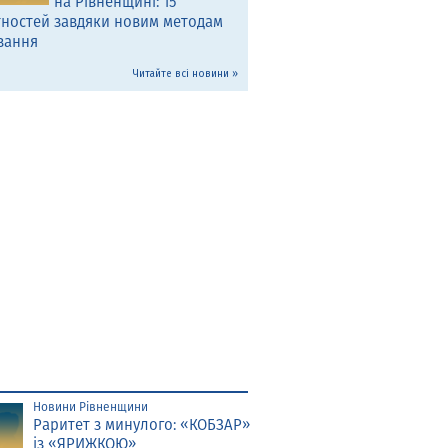
на Рівненщині: 15
тностей завдяки новим методам
вання
Читайте всі новини »
Новини Рівненщини
Раритет з минулого: «КОБЗАР»
із «ЯРИЖКОЮ»