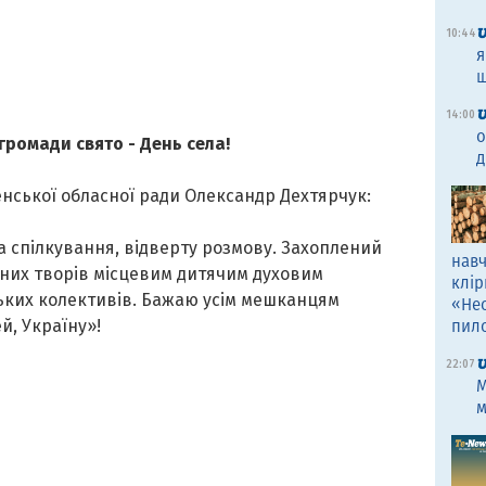
10:44
я
щ
14:00
о
 громади свято - День села!
д
енської обласної ради Олександр Дехтярчук:
 спілкування, відверту розмову. Захоплений
навч
их творів місцевим дитячим духовим
клір
ьких колективів. Бажаю усім мешканцям
«Не
й, Україну»!
пил
22:07
M
м