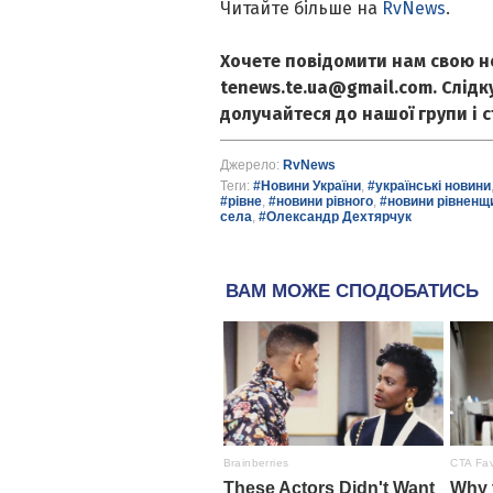
Читайте більше на
RvNews
.
Хочете повідомити нам свою н
tenews.te.ua@gmail.com. Слід
долучайтеся до нашої групи і 
Джерело:
RvNews
Теги:
#Новини України
,
#українські новини
#рівне
,
#новини рівного
,
#новини рівненщ
села
,
#Олександр Дехтярчук