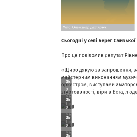
Фото: Олександр Дехтярчук
Сьогодні у селі Берег Смизької
Про це повідомив депутат Рівн
«Щиро дякую за запрошення, за
майстерним виконанням музичн
Фото
оркестром, виступами аматорс
з
згуртованості, віри в Бога, люде
мережі
Фото
Інтернет
з
мережі
Фото
Інтернет
з
мережі
Фото