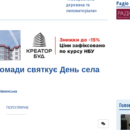
Радіо
деревина та
пиломатеріали»
ромади святкує День села
Рівненська
Голо
ПОПУЛЯРНЕ