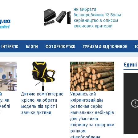
Як вибрати
безперебійник 12 Вольт:
керівництво з описом
ключових критерій
ІНТЕРВ'Ю
БЛОГИ
ФОТОРЕПОРТАЖ
ТУРИЗМ & ВІДПОЧИНОК
І
Єдині
й
Дитяче комп’ютерне
Український
у: як
крісло: як обрати
кліринговий дім
меблі
модель під зріст і
розпочав серію
ї
звички дитини
навчальних вебінарів
для учасників
клірингу за товарним
ринком
«Необроблена