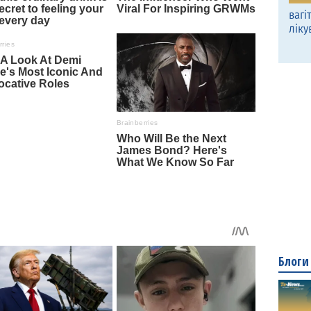
вагі
ліку
Блоги