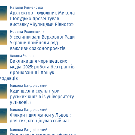
Наталія Рівненська
Архітектор і художник Микола
Шолудько презентував
виставку «Вулицями Рівного»
Новини Рівненщини
У сесійній залі Верховної Ради
України прийняли ряд
важливих законопроєктів
Альона Чорна
Виклики для чернівецьких
медіа-2025: робота без грантів,
бронювання і пошук
модавців
Микола Бандрівський
Куди щезли скульптури
руських князів із університету
у Львові..?
Микола Бандрівський
Фіякри і диліжанси у Львові:
для тих, хто цінував свій час
Микола Бандрівський