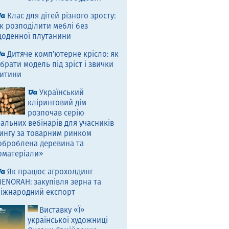
Клас для дітей різного зросту:
к розподілити меблі без
оденної плутанини
Дитяче комп’ютерне крісло: як
брати модель під зріст і звички
итини
Український
кліринговий дім
розпочав серію
альних вебінарів для учасників
ингу за товарним ринком
оброблена деревина та
оматеріали»
Як працює агрохолдинг
ENORAH: закупівля зерна та
іжнародний експорт
Виставку «Ї»
української художниці