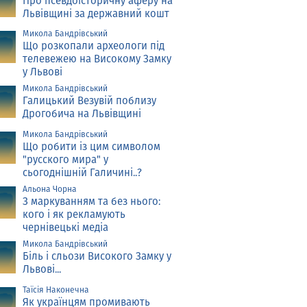
Про псевдоісторичну аферу на
Львівщині за державний кошт
Микола Бандрівський
Що розкопали археологи під
телевежею на Високому Замку
у Львові
Микола Бандрівський
Галицький Везувій поблизу
Дрогобича на Львівщині
Микола Бандрівський
Що робити із цим символом
"русского мира" у
сьогоднішній Галичині..?
Альона Чорна
З маркуванням та без нього:
кого і як рекламують
чернівецькі медіа
Микола Бандрівський
Біль і сльози Високого Замку у
Львові...
Таїсія Наконечна
Як українцям промивають