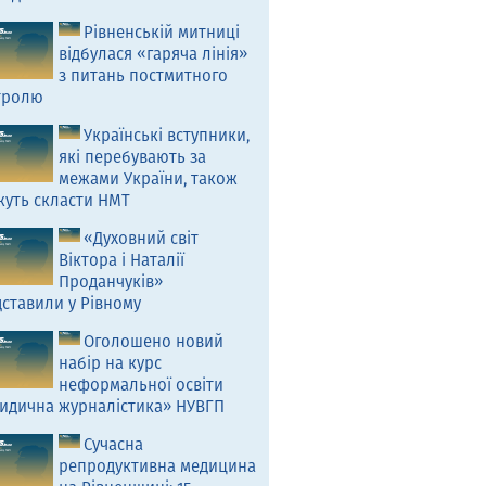
Рівненській митниці
відбулася «гаряча лінія»
з питань постмитного
тролю
Українські вступники,
які перебувають за
межами України, також
жуть скласти НМТ
«Духовний світ
Віктора і Наталії
Проданчуків»
ставили у Рівному
Оголошено новий
набір на курс
неформальної освіти
идична журналістика» НУВГП
Сучасна
репродуктивна медицина