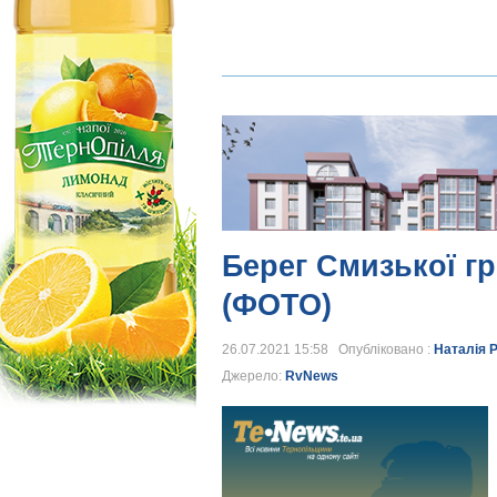
Берег Смизької г
(ФОТО)
26.07.2021 15:58 Опубліковано :
Наталія 
Джерело:
RvNews