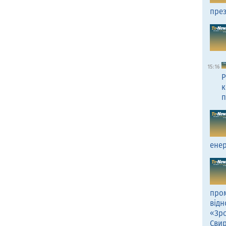
през
15:16
Р
к
п
енер
пром
відн
«Зро
Сви