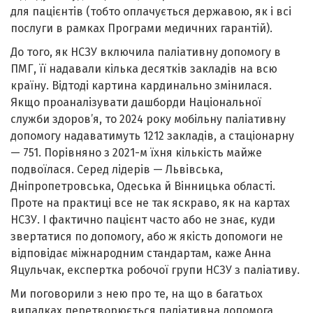
для пацієнтів (тобто оплачується державою, як і всі
послуги в рамках Програми медичних гарантій).
До того, як НСЗУ включила паліативну допомогу в
ПМГ, її надавали кілька десятків закладів на всю
країну. Відтоді картина кардинально змінилася.
Якщо проаналізувати дашборди Національної
служби здоров’я, то 2024 року мобільну паліативну
допомогу надаватимуть 1212 закладів, а стаціонарну
— 751. Порівняно з 2021-м їхня кількість майже
подвоїлася. Серед лідерів — Львівська,
Дніпропетровська, Одеська й Вінницька області.
Проте на практиці все не так яскраво, як на картах
НСЗУ. І фактично пацієнт часто або не знає, куди
звертатися по допомогу, або ж якість допомоги не
відповідає міжнародним стандартам, каже Анна
Яцульчак, експертка робочої групи НСЗУ з паліативу.
Ми поговорили з нею про те, на що в багатьох
випадках перетворюється паліативна допомога,