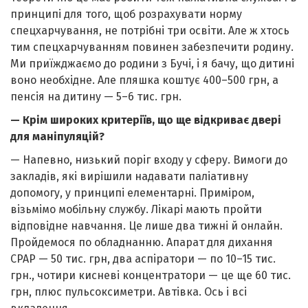
принципі для того, щоб розрахувати норму
спецхарчування, не потрібні три освіти. Але ж хтось
тим спецхарчуванням повинен забезпечити родину.
Ми приїжджаємо до родини з Бучі, і я бачу, що дитині
воно необхідне. Але пляшка коштує 400–500 грн, а
пенсія на дитину — 5–6 тис. грн.
— Крім широких критеріїв, що ще відкриває двері
для маніпуляцій?
— Напевно, низький поріг входу у сферу. Вимоги до
закладів, які вирішили надавати паліативну
допомогу, у принципі елементарні. Приміром,
візьмімо мобільну службу. Лікарі мають пройти
відповідне навчання. Це лише два тижні й онлайн.
Пройдемося по обладнанню. Апарат для дихання
CPAP — 50 тис. грн, два аспіратори — по 10–15 тис.
грн., чотири кисневі концентратори — це ще 60 тис.
грн, плюс пульсоксиметри. Автівка. Ось і всі