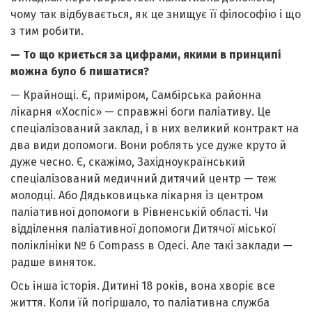
чому так відбувається, як це знищує її філософію і що
з тим робити.
— То що криється за цифрами, якими в принципі
можна було б пишатися?
— Крайнощі. Є, приміром, Самбірська районна
лікарня «Хоспіс» — справжні боги паліативу. Це
спеціалізований заклад, і в них великий контракт на
два види допомоги. Вони роблять усе дуже круто й
дуже чесно. Є, скажімо, Західноукраїнський
спеціалізований медичний дитячий центр — теж
молодці. Або Дядьковицька лікарня із центром
паліативної допомоги в Рівненській області. Чи
відділення паліативної допомоги Дитячої міської
поліклініки № 6 Compass в Одесі. Але такі заклади —
радше виняток.
Ось інша історія. Дитині 18 років, вона хворіє все
життя. Коли їй погіршало, то паліативна служба