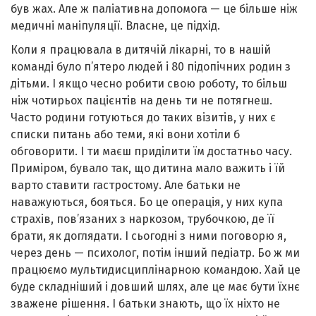
був жах. Але ж паліативна допомога — це більше ніж
медичні маніпуляції. Власне, це підхід.
Коли я працювала в дитячій лікарні, то в нашій
команді було п’ятеро людей і 80 підопічних родин з
дітьми. І якщо чесно робити свою роботу, то більш
ніж чотирьох пацієнтів на день ти не потягнеш.
Часто родини готуються до таких візитів, у них є
списки питань або теми, які вони хотіли б
обговорити. І ти маєш приділити їм достатньо часу.
Приміром, бувало так, що дитина мало важить і їй
варто ставити гастростому. Але батьки не
наважуються, бояться. Бо це операція, у них купа
страхів, пов’язаних з наркозом, трубочкою, де її
брати, як доглядати. І сьогодні з ними поговорю я,
через день — психолог, потім інший педіатр. Бо ж ми
працюємо мультидисциплінарною командою. Хай це
буде складніший і довший шлях, але це має бути їхнє
зважене рішення. І батьки знають, що їх ніхто не