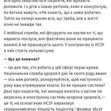
все одно звертаються пацієнти, які шукають
допомоги. І є діти з інших регіонів, яких я консультую,
бо батьки кажуть: «Не знають, що з нами робити».
Тобто на папері маємо все, що треба, але в житті
воно не завжди так.
Є мобільні служби, які фігурують на картах як ті, що
надають послуги, але фактично вони не працюють
взагалі й не приховують цього. У контрактах із НСЗУ
в них стоять нульові суми.
— Що це означає?
— Це для тих, хто робить у цій сфері перші кроки.
Національна служба здоров’я дає їм свого роду аванс
— ось вам договір, розкручуйтеся, щоб наступного
року вже отримували кошти. Бо як працює система?
Дані про пацієнтів, які заклади вносять з квітня по
вересень в електронну систему охорони здоров’я, —
це ті, на основі яких НСЗУ вираховує
середньомісячну кількість пацієнтів і формує обсяг