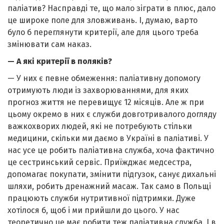
паліатив? Насправді те, що мало зіграти в плюс, дало
це широке поле для зловживань. І, думаю, варто
було б переглянути критерії, але для цього треба
змінювати сам наказ.
— А які критерії в поляків?
— У них є певне обмеження: паліативну допомогу
отримують люди із захворюваннями, для яких
прогноз життя не перевищує 12 місяців. Але ж при
цьому окремо в них є служби довготривалого догляду
важкохворих людей, які не потребують стільки
медицини, скільки ми даємо в Україні в паліативі. У
нас усе це робить паліативна служба, хоча фактично
це сестринський сервіс. Приїжджає медсестра,
допомагає покупати, змінити підгузок, санує дихальні
шляхи, робить дренажний масаж. Так само в Польщі
працюють служби нутритивної підтримки. Дуже
хотілося б, щоб і ми прийшли до цього. У нас
теоретично це має робити теж паліативна служба. І в