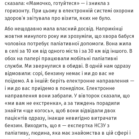
сказала: «Мамочко, готуйтеся» — і зникла з
горизонту. При цьому в електронній системі охорони
здоров’я звітувала про візити, яких не було.
Або нещодавно мала власний досвід. Наприкінці
жовтня минулого року ми зрозуміли, що хвора бабуся
чоловіка потребує паліативної допомоги. Вона жила
в селі за 10 км від одного міста і за 30 км від іншого. В
обох на папері працювали мобільні паліативні
служби. Ми звернулися в обидві. В одній нам одразу
відмовили: сорі, бензину немає і ми до вас не
поїдемо. А в іншій: беріть електронне направлення —
і ми до вас приїдемо в понеділок. Електронне
направлення вони забрали. У вівторок сказали, що
«ми вам не екстренка», а за тиждень порадили
знайти «ще когось», щоб вони відвідали двох
пацієнтів одразу, інакше невигідно витрачати
бензин. Виходить, що я — експертка НСЗУ з
паліативу, людина, яка має знайомства в цій сфері і