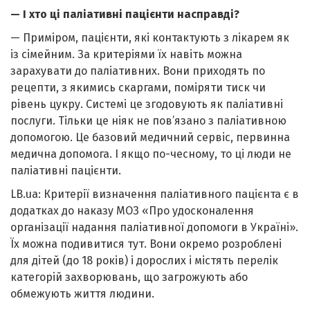
— І хто ці паліативні пацієнти насправді?
— Приміром, пацієнти, які контактують з лікарем як
із сімейним. За критеріями їх навіть можна
зарахувати до паліативних. Вони приходять по
рецепти, з якимись скаргами, поміряти тиск чи
рівень цукру. Системі це згодовують як паліативні
послуги. Тільки це ніяк не пов’язано з паліативною
допомогою. Це базовий медичний сервіс, первинна
медична допомога. І якщо по-чесному, то ці люди не
паліативні пацієнти.
LB.ua: Критерії визначення паліативного пацієнта є в
додатках до наказу МОЗ «Про удосконалення
організації надання паліативної допомоги в Україні».
Їх можна подивитися тут. Вони окремо розроблені
для дітей (до 18 років) і дорослих і містять перелік
категорій захворювань, що загрожують або
обмежують життя людини.