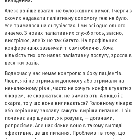
вкладення.
Але ж раніше взагалі не було жодних вимог. І черги з
охочих надавати паліативну допомогу теж не було.
Усе трималося на ентузіастах. І ми всі одне одного
знаємо. З нових паліативних служб хтось, звісно,
вистрілює, але їх не так багато. На профільних
конференціях зазвичай ті самі обличчя. Хоча
кількість тих, хто надає паліативну послугу, зросла в
десятки разів.
Водночас у нас немає контролю з боку пацієнтів.
Люди, які не отримали допомогу або отримали на
неналежному рівні, часто не хочуть конфліктувати з
лікарем, не скаржаться, не вимагають. А якщо і є
скарга, то у що вона виливається? Головному лікарю
або керівнику закладу кажуть: виріши питання. І він
починає вирішувати, як розуміє, — доганами,
репресіями. Але наскільки воно в такому вигляді
ефективне, це ще питання. Проблема і в тому, що