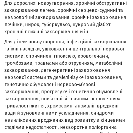
Для дорослих: новоутворення, хронічні обструктивні
захворювання легень, хронічні серцево-судинні та
неврологічні захворювання, хронічні захворювання
печінки, нирок, туберкульоз, цукровий діабет,
хронічні психічні захворювання й ін.
Для дітей: новоутворення, інфекційні захворювання
та їхні наслідки, ушкодження центральної нервової
системи, спричинені гіпоксією, кровотечами,
тромбозами, травмами або отруєнням, метаболічні
захворювання, дегенеративні захворювання
нервової системи та демієлінізуючі захворювання,
генетично обумовлені нервово-м’язові
захворювання, прогресуючі генетично обумовлені
захворювання, пов’язані зі значним скороченням
тривалості життя, хромосомні аномалії, вроджені
вади й зумовлені ними ускладнення, синдроми
невиліковних вроджених вад розвитку з кінцевими
стадіями недостатності, незворотна поліорганна