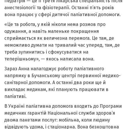
Педіатрія — це її третя лікарська спеціальність після
анестезіології та фізіотерапії. Останні п’ять років
вона працює у сфері дитячої паліативної допомоги.
«Це та робота, у якій ніколи нема розмов про
одужання, а навіть маленьке покращення
сприймається як величезна перемога. Це там, де
неможливо думати на тривалий час уперед, там, де
треба зупинитись і сфокусуватися на
теперішньому», — якось написала вона.
Зараз Анна налагоджує роботу паліативного
напрямку в Бучанському центрі первинної медико-
санітарної допомоги. А останні два роки ще й
викладає медикам, які планують працювати в
паліативі.
В Україні паліативна допомога входить до Програми
медичних гарантій Національної служби здоров’я
двома пакетами послуг: мобільна, коли людину
відвідують удома, і стаціонарна. Вона безкоштовна