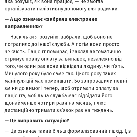
яка розуміє, як вона працює, — не змогла
організувати паліативну допомогу для родички.
— А що означає «забрали електронне
направлення»?
— Наскільки я розумію, забрали, щоб воно не
потрапило до іншої служби. А потім вони просто
чекають. Пацієнт помирає, і заклад автоматично
отримує повну оплату за випадок, незалежно від
того, чи один раз вони відвідали людину, чи п’ять.
Минулого року було саме так. Цього року таких
маніпуляцій має поменшати. Бо запровадили певні
зміни до вимог і тепер, щоб отримати оплату за
пацієнта, мобільна служба має відвідати його
щонайменше чотири рази на місяць, плюс
дистанційно тримати зв’язок раз на тиждень.
— Це виправить ситуацію?
— Це означає такий більш формалізований підхід. І, з