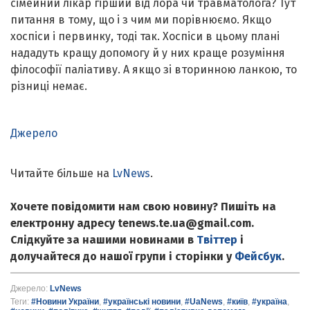
сімейний лікар гірший від лора чи травматолога? Тут
питання в тому, що і з чим ми порівнюємо. Якщо
хоспіси і первинку, тоді так. Хоспіси в цьому плані
нададуть кращу допомогу й у них краще розуміння
філософії паліативу. А якщо зі вторинною ланкою, то
різниці немає.
Джерело
Читайте більше на
LvNews
.
Хочете повідомити нам свою новину? Пишіть на
електронну адресу tenews.te.ua@gmail.com.
Слідкуйте за нашими новинами в
Твіттер
і
долучайтеся до нашої групи і сторінки у
Фейсбук
.
Джерело:
LvNews
Теги:
#Новини України
,
#українські новини
,
#UaNews
,
#київ
,
#україна
,