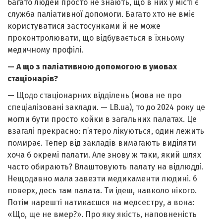
багато людей просто не знають, що в них у місті є
служба паліативної допомоги. Багато хто не вміє
користуватися застосунками й не може
проконтролювати, що відбувається в їхньому
медичному профілі.
— А що з паліативною допомогою в умовах
стаціонарів?
— Щодо стаціонарних відділень (мова не про
спеціалізовані заклади. — LB.ua), то до 2024 року це
могли бути просто койки в загальних палатах. Це
взагалі прекрасно: п’ятеро лікуються, один лежить
помирає. Тепер від закладів вимагають виділяти
хоча б окремі палати. Але знову ж таки, який шлях
часто обирають? Влаштовують палату на відлюдді.
Нещодавно мала завезти медикаменти людині. 6
поверх, десь там палата. Ти ідеш, навколо нікого.
Потім нарешті натикаєшся на медсестру, а вона:
«Що, ще не вмер?». Про яку якість, наповненість