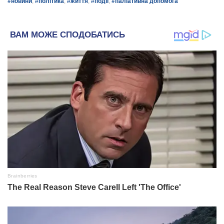
#новини
,
#політика
,
#життя
,
#події
,
#паліативна допомога