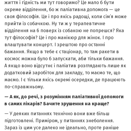
життя і гідність ми тут говоримо? Це мало б бути
окреме відділення, бо ж паліативна допомога — це
своя філософія. Це і про якісь радощі, коли сім’я може
прийти із собачкою. Ну ти ж у терапевтичне
відділення на 6 поверх із собакою не попрешся? Яка
тут філософія? Це і про манікюр для жінок. І про
влаштувати концерт. І зрештою про останні
бажання. Якщо в тебе є стаціонар, то там ракети в
космос можна було б запускати, аби тільки бажання.
А якщо воно відсутнє і паліатив розглядають лише як
додатковий заробіток для закладу, то маємо те, що
маємо. І є тільки якісь окремі осередки, де працюють
по-справжньому.
— А як, до речі, з розумінням паліативної допомоги
в самих лікарів? Бачите зрушення на краще?
— У деяких питаннях технічно вони вже більш
підготовлені. Приміром, у питаннях знеболення.
Зараз із цим усе далеко не ідеально, проте раніше