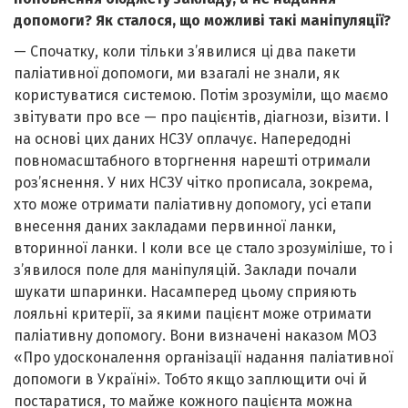
допомоги? Як сталося, що можливі такі маніпуляції?
— Спочатку, коли тільки з’явилися ці два пакети
паліативної допомоги, ми взагалі не знали, як
користуватися системою. Потім зрозуміли, що маємо
звітувати про все — про пацієнтів, діагнози, візити. І
на основі цих даних НСЗУ оплачує. Напередодні
повномасштабного вторгнення нарешті отримали
роз’яснення. У них НСЗУ чітко прописала, зокрема,
хто може отримати паліативну допомогу, усі етапи
внесення даних закладами первинної ланки,
вторинної ланки. І коли все це стало зрозуміліше, то і
з’явилося поле для маніпуляцій. Заклади почали
шукати шпаринки. Насамперед цьому сприяють
лояльні критерії, за якими пацієнт може отримати
паліативну допомогу. Вони визначені наказом МОЗ
«Про удосконалення організації надання паліативної
допомоги в Україні». Тобто якщо заплющити очі й
постаратися, то майже кожного пацієнта можна