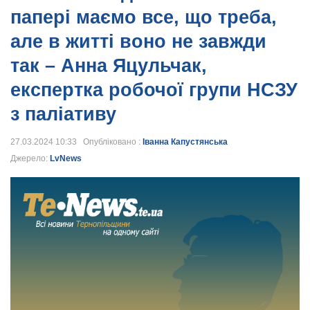
папері маємо все, що треба,
але в житті воно не завжди
так – Анна Яцульчак,
експертка робочої групи НСЗУ
з паліативу
27.03.2024 10:33 Опубліковано :
Іванна Капустянська
Джерело:
LvNews