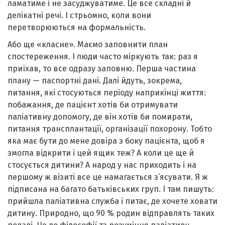
ламатиме і не засуджуватиме. Це все складні й
делікатні речі. І стрьомно, коли вони
перетворюються на формальність.
Або ще «класне». Маємо заповнити план
спостереження. І люди часто міркують так: раз я
приїхав, то все одразу заповню. Перша частина
плану — паспортні дані. Далі йдуть, зокрема,
питання, які стосуються періоду наприкінці життя:
побажання, де пацієнт хотів би отримувати
паліативну допомогу, де він хотів би помирати,
питання трансплантації, організації похорону. Тобто
яка має бути до мене довіра з боку пацієнта, щоб я
змогла відкрити і цей ящик теж? А коли це ще й
стосується дитини? А народ у нас приходить і на
першому ж візиті все це намагається з’ясувати. Я ж
підписана на багато батьківських груп. І там пишуть:
прийшла паліативна служба і питає, де хочете ховати
дитину. Природно, що 90 % родин відправлять таких