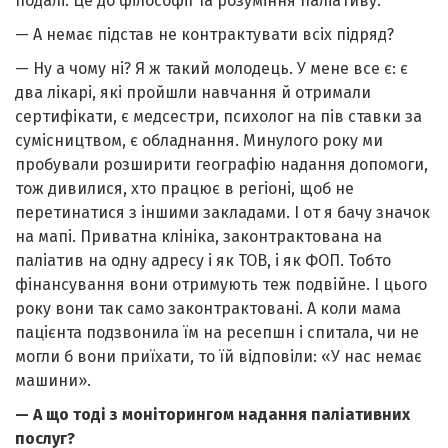
подалі. Це до філософії та розуміння паліативу.
— А немає підстав не контрактувати всіх підряд?
— Ну а чому ні? Я ж такий молодець. У мене все є: є
два лікарі, які пройшли навчання й отримали
сертифікати, є медсестри, психолог на пів ставки за
сумісництвом, є обладнання. Минулого року ми
пробували розширити географію надання допомоги,
тож дивилися, хто працює в регіоні, щоб не
перетинатися з іншими закладами. І от я бачу значок
на мапі. Приватна клініка, законтрактована на
паліатив на одну адресу і як ТОВ, і як ФОП. Тобто
фінансування вони отримують теж подвійне. І цього
року вони так само законтрактовані. А коли мама
пацієнта подзвонила їм на ресепшн і спитала, чи не
могли б вони приїхати, то їй відповіли: «У нас немає
машини».
— А що тоді з моніторингом надання паліативних
послуг?