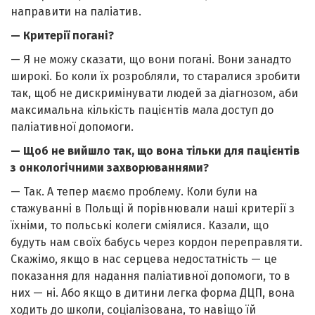
направити на паліатив.
— Критерії погані?
— Я не можу сказати, що вони погані. Вони занадто
широкі. Бо коли їх розробляли, то старалися зробити
так, щоб не дискримінувати людей за діагнозом, аби
максимальна кількість пацієнтів мала доступ до
паліативної допомоги.
— Щоб не вийшло так, що вона тільки для пацієнтів
з онкологічними захворюваннями?
— Так. А тепер маємо проблему. Коли були на
стажуванні в Польщі й порівнювали наші критерії з
їхніми, то польські колеги сміялися. Казали, що
будуть нам своїх бабусь через кордон переправляти.
Скажімо, якщо в нас серцева недостатність — це
показання для надання паліативної допомоги, то в
них — ні. Або якщо в дитини легка форма ДЦП, вона
ходить до школи, соціалізована, то навіщо їй