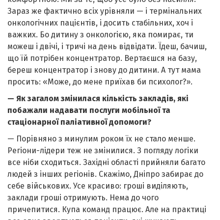
Зараз же фактично всіх урівняли — і термінальних
онкологічних пацієнтів, і досить стабільних, хоч і
важких. Бо дитину з онкологією, яка помирає, ти
можеш і двічі, і тричі на день відвідати. Їдеш, бачиш,
що їй потрібен концентратор. Вертаєшся на базу,
береш концентратор і знову до дитини. А тут мама
просить: «Може, до мене приїхав би психолог?».
— Як загалом змінилася кількість закладів, які
побажали надавати послуги мобільної та
стаціонарної паліативної допомоги?
— Порівняно з минулим роком їх не стало менше.
Регіони-лідери теж не змінилися. З погляду логіки
все ніби сходиться. Західні області прийняли багато
людей з інших регіонів. Скажімо, Дніпро забирає до
себе військових. Усе красиво: гроші виділяють,
заклади гроші отримують. Нема до чого
причепитися. Купа команд працює. Але на практиці