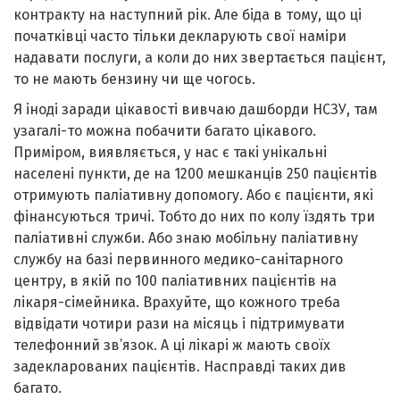
контракту на наступний рік. Але біда в тому, що ці
початківці часто тільки декларують свої наміри
надавати послуги, а коли до них звертається пацієнт,
то не мають бензину чи ще чогось.
Я іноді заради цікавості вивчаю дашборди НСЗУ, там
узагалі-то можна побачити багато цікавого.
Приміром, виявляється, у нас є такі унікальні
населені пункти, де на 1200 мешканців 250 пацієнтів
отримують паліативну допомогу. Або є пацієнти, які
фінансуються тричі. Тобто до них по колу їздять три
паліативні служби. Або знаю мобільну паліативну
службу на базі первинного медико-санітарного
центру, в якій по 100 паліативних пацієнтів на
лікаря-сімейника. Врахуйте, що кожного треба
відвідати чотири рази на місяць і підтримувати
телефонний зв’язок. А ці лікарі ж мають своїх
задекларованих пацієнтів. Насправді таких див
багато.