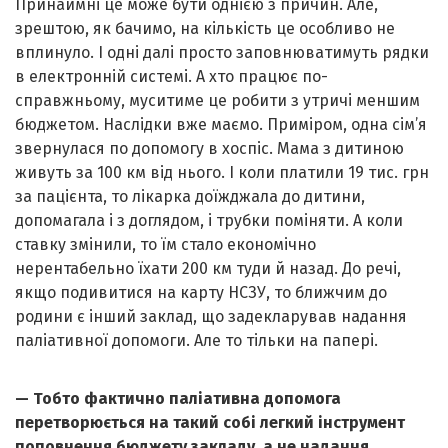
Принаймні це може бути однією з причин. Але,
зрештою, як бачимо, на кількість це особливо не
вплинуло. І одні далі просто заповнюватимуть рядки
в електронній системі. А хто працює по-
справжньому, муситиме це робити з утричі меншим
бюджетом. Наслідки вже маємо. Приміром, одна сім’я
звернулася по допомогу в хоспіс. Мама з дитиною
живуть за 100 км від нього. І коли платили 19 тис. грн
за пацієнта, то лікарка доїжджала до дитини,
допомагала і з доглядом, і трубки поміняти. А коли
ставку змінили, то їм стало економічно
нерентабельно їхати 200 км туди й назад. До речі,
якщо подивитися на карту НСЗУ, то ближчим до
родини є інший заклад, що задекларував надання
паліативної допомоги. Але то тільки на папері.
— Тобто фактично паліативна допомога
перетворюється на такий собі легкий інструмент
поповнення бюджету закладу, а не надання