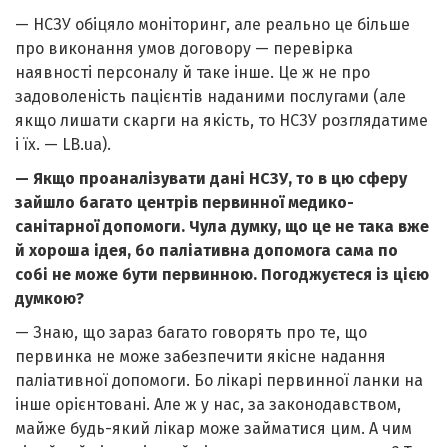
— НСЗУ обіцяло моніторинг, але реально це більше
про виконання умов договору — перевірка
наявності персоналу й таке інше. Це ж не про
задоволеність пацієнтів наданими послугами (але
якщо лишати скарги на якість, то НСЗУ розглядатиме
і їх. — LB.ua).
— Якщо проаналізувати дані НСЗУ, то в цю сферу
зайшло багато центрів первинної медико-
санітарної допомоги. Чула думку, що це не така вже
й хороша ідея, бо паліативна допомога сама по
собі не може бути первинною. Погоджуєтеся із цією
думкою?
— Знаю, що зараз багато говорять про те, що
первинка не може забезпечити якісне надання
паліативної допомоги. Бо лікарі первинної ланки на
інше орієнтовані. Але ж у нас, за законодавством,
майже будь-який лікар може займатися цим. А чим