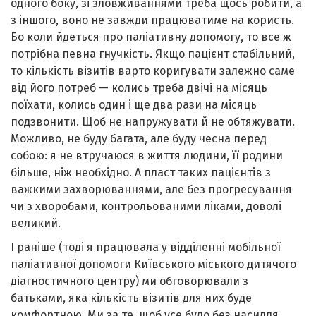
одного боку, зі зловживаннями треба щось робити, а
з іншого, воно не завжди працюватиме на користь.
Бо коли йдеться про паліативну допомогу, то все ж
потрібна певна гнучкість. Якщо пацієнт стабільний,
то кількість візитів варто коригувати залежно саме
від його потреб — колись треба двічі на місяць
поїхати, колись один і ще два рази на місяць
подзвонити. Щоб не напружувати й не обтяжувати.
Можливо, не буду багата, але буду чесна перед
собою: я не втручаюся в життя людини, її родини
більше, ніж необхідно. А пласт таких пацієнтів з
важкими захворюваннями, але без прогресування
чи з хворобами, контрольованими ліками, доволі
великий.
І раніше (тоді я працювала у відділенні мобільної
паліативної допомоги Київського міського дитячого
діагностичного центру) ми обговорювали з
батьками, яка кількість візитів для них буде
комфортною. Ми за те, щоб усе було без насилля.