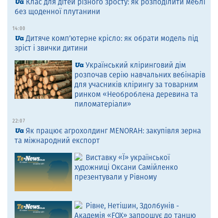
Клас для дітей різного зросту: як розподілити меблі
без щоденної плутанини
14:00
Дитяче комп’ютерне крісло: як обрати модель під
зріст і звички дитини
Український кліринговий дім
розпочав серію навчальних вебінарів
для учасників клірингу за товарним
ринком «Необроблена деревина та
пиломатеріали»
22:07
Як працює агрохолдинг MENORAH: закупівля зерна
та міжнародний експорт
Виставку «Ї» української
художниці Оксани Самійленко
презентували у Рівному
Рівне, Нетішин, Здолбунів -
Академія «FOX» запрошує до танцю