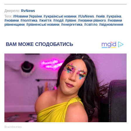
Джерело:
RvNews
Теги:
#Новини України
,
#українські новини
,
#UaNews
,
#київ
,
#україна
,
#новини
,
#політика
,
#життя
,
#події
,
#рівне
,
#новини рівного
,
#новини
рівненщини
,
#рівненські новини
,
#енергетика
,
#світло
,
#відновлення