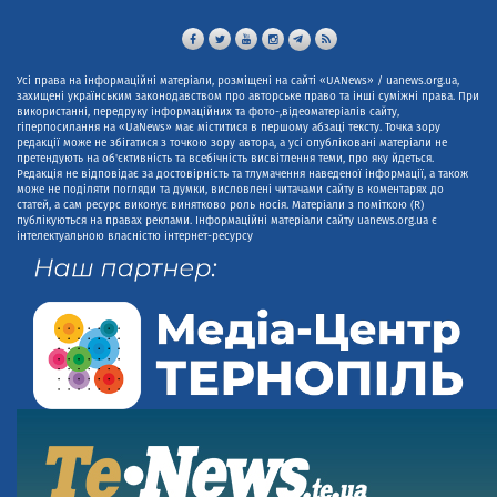
Усі права на інформаційні матеріали, розміщені на сайті «UANews» / uanews.org.ua,
захищені українським законодавством про авторське право та інші суміжні права. При
використанні, передруку інформаційних та фото-,відеоматеріалів сайту,
гіперпосилання на «UaNews» має міститися в першому абзаці тексту. Точка зору
редакції може не збігатися з точкою зору автора, а усі опубліковані матеріали не
претендують на об'єктивність та всебічність висвітлення теми, про яку йдеться.
Редакція не відповідає за достовірність та тлумачення наведеної інформації, а також
може не поділяти погляди та думки, висловлені читачами сайту в коментарях до
статей, а сам ресурс виконує винятково роль носія. Матеріали з поміткою (R)
публікуються на правах реклами. Інформаційні матеріали сайту uanews.org.ua є
інтелектуальною власністю інтернет-ресурсу