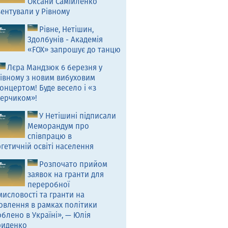
Оксани Самійленко
ентували у Рівному
Рівне, Нетішин,
Здолбунів - Академія
«FOX» запрошує до танцю
Лєра Мандзюк 6 березня у
івному з новим вибуховим
онцертом! Буде весело і «з
ерчиком»!
У Нетішині підписали
Меморандум про
співпрацю в
гетичній освіті населення
Розпочато прийом
заявок на гранти для
переробної
исловості та гранти на
овлення в рамках політики
блено в Україні», — Юлія
риденко