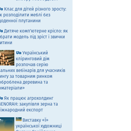
Клас для дітей різного зросту:
к розподілити меблі без
оденної плутанини
Дитяче комп’ютерне крісло: як
брати модель під зріст і звички
итини
Український
кліринговий дім
розпочав серію
альних вебінарів для учасників
ингу за товарним ринком
оброблена деревина та
оматеріали»
Як працює агрохолдинг
ENORAH: закупівля зерна та
іжнародний експорт
Виставку «Ї»
української художниці