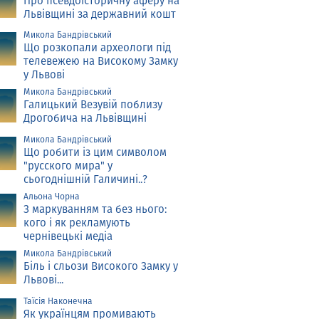
Про псевдоісторичну аферу на
Львівщині за державний кошт
Микола Бандрівський
Що розкопали археологи під
телевежею на Високому Замку
у Львові
Микола Бандрівський
Галицький Везувій поблизу
Дрогобича на Львівщині
Микола Бандрівський
Що робити із цим символом
"русского мира" у
сьогоднішній Галичині..?
Альона Чорна
З маркуванням та без нього:
кого і як рекламують
чернівецькі медіа
Микола Бандрівський
Біль і сльози Високого Замку у
Львові...
Таїсія Наконечна
Як українцям промивають