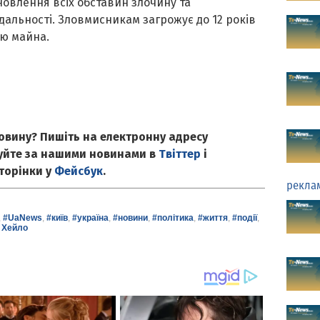
новлення всіх обставин злочину та
дальності. Зловмисникам загрожує до 12 років
єю майна.
овину? Пишіть на електронну адресу
куйте за нашими новинами в
Твіттер
і
сторінки у
Фейсбук
.
рекла
,
#UaNews
,
#київ
,
#україна
,
#новини
,
#політика
,
#життя
,
#події
,
 Хейло