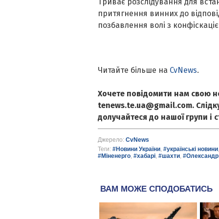
Триває розслідування для вста
притягнення винних до відпові
позбавлення волі з конфіскаці
Читайте більше на
CvNews
.
Хочете повідомити нам свою н
tenews.te.ua@gmail.com. Слід
долучайтеся до нашої групи і 
Джерело:
CvNews
Теги:
#Новини України
,
#українські новини
#Міненерго
,
#хабарі
,
#шахти
,
#Олександр