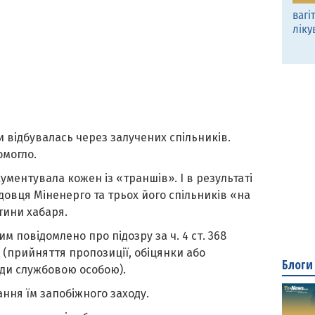
вагі
ліку
 відбувалась через залучених спільників.
омогло.
ментувала кожен із «траншів». І в результаті
овця Міненерго та трьох його спільників «на
тини хабаря.
м повідомлено про підозру за ч. 4 ст. 368
 (прийняття пропозиції, обіцянки або
Блоги
ди службовою особою).
ння їм запобіжного заходу.