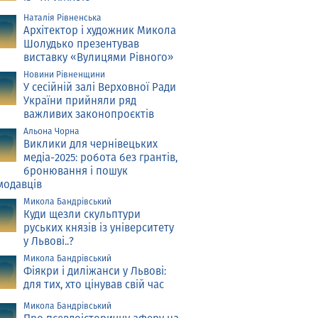
Наталія Рівненська
Архітектор і художник Микола
Шолудько презентував
виставку «Вулицями Рівного»
Новини Рівненщини
У сесійній залі Верховної Ради
України прийняли ряд
важливих законопроєктів
Альона Чорна
Виклики для чернівецьких
медіа-2025: робота без грантів,
бронювання і пошук
модавців
Микола Бандрівський
Куди щезли скульптури
руських князів із університету
у Львові..?
Микола Бандрівський
Фіякри і диліжанси у Львові:
для тих, хто цінував свій час
Микола Бандрівський