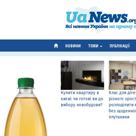
НОВИНИ
ТЕМИ
ПУБЛІКАЦІЇ
Купити квартиру в
Клас для діте
києві: чи готові ви до
різного зрост
вибору новобудови?
розподілити 
без щоденно
плутанини