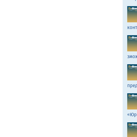
кон
змо
пред
«Юр