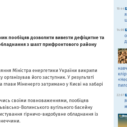
10:44
я
щ
14:00
о
ник пообіцяв дозволити вивезти дефіцитне та
д
 обладнання з шахт прифронтового району
навч
ияння Міністра енергетики України викрили
клір
у організував його заступник. У результаті
«Не
 глави Міненерго затримано у Києві на хабарі
пил
22:07
ючись своїми повноваженнями, пообіцяв
M
м
вівсько-Волинського вугільного басейну
истування гірничо-видобувне обладнання із
онеччини.