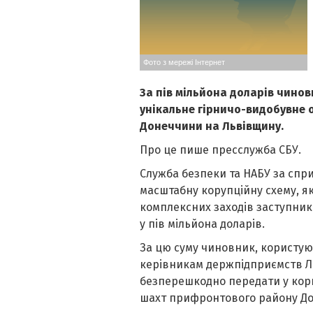
Фото з мережі Інтернет
За пів мільйона доларів чинов
унікальне гірничо-видобувне
Донеччини на Львівщину.
Про це пише пресслужба СБУ.
Служба безпеки та НАБУ за спр
масштабну корупційну схему, як
комплексних заходів заступника
у пів мільйона доларів.
За цю суму чиновник, користу
керівникам держпідприємств Ль
безперешкодно передати у кор
шахт прифронтового району Д