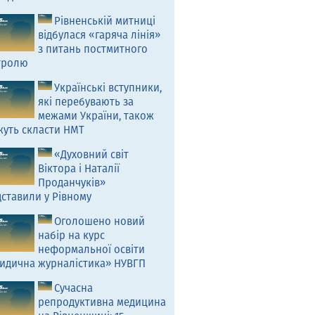
Рівненській митниці
відбулася «гаряча лінія»
з питань постмитного
тролю
Українські вступники,
які перебувають за
межами України, також
жуть скласти НМТ
«Духовний світ
Віктора і Наталії
Проданчуків»
ставили у Рівному
Оголошено новий
набір на курс
неформальної освіти
идична журналістика» НУВГП
Сучасна
репродуктивна медицина