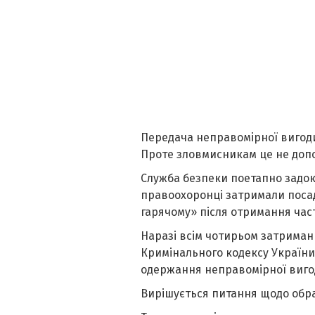
Передача неправомірної вигоди
Проте зловмисникам це не доп
Служба безпеки поетапно задоку
правоохоронці затримали посад
гарячому» після отримання час
Наразі всім чотирьом затримани
Кримінального кодексу України
одержання неправомірної виго
Вирішується питання щодо обра