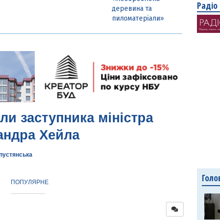
Радіо
деревина та
пиломатеріали»
ли заступника міністра
андра Хейла
апустянська
Голо
ПОПУЛЯРНЕ