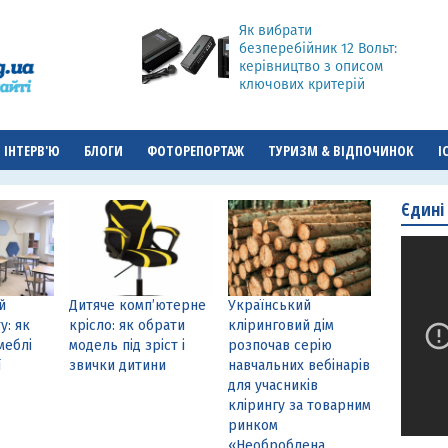
Як вибрати
безперебійник 12 Вольт:
керівництво з описом
ключових критерій
ІНТЕРВ'Ю
БЛОГИ
ФОТОРЕПОРТАЖ
ТУРИЗМ & ВІДПОЧИНОК
І
Єдині
й
Дитяче комп’ютерне
Український
у: як
крісло: як обрати
кліринговий дім
меблі
модель під зріст і
розпочав серію
ї
звички дитини
навчальних вебінарів
для учасників
клірингу за товарним
ринком
«Необроблена