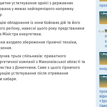
цитне устаткування однієї з державних
през
шована у межах найгарячішого напрямку
у.
ію обладнання із зони бойових дій та його
го регіону, навесні цього року представники
15:16
а Міністра енергетики.
Р
к
зки входило збереження гірничої техніки,
п
езення.
алучив трьох спільників: приватного
гетичної компанії з Миколаївської області та
мства з Донеччини. Саме з цього гірничого
енер
уацію устаткування після отримання
и хабаря.
пром
відн
«Зро
Сви