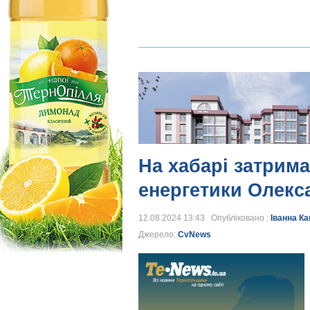
На хабарі затрима
енергетики Олекс
12.08.2024 13:43 Опубліковано :
Іванна К
Джерело:
CvNews