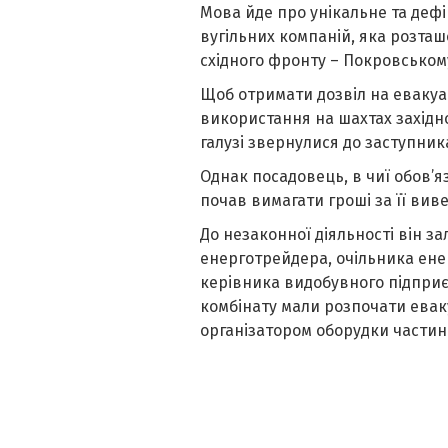
Мова йде про унікальне та дефі
вугільних компаній, яка розта
східного фронту – Покровськом
Щоб отримати дозвіл на евакуац
використання на шахтах західно
галузі звернулися до заступник
Однак посадовець, в чиї обов’я
почав вимагати гроші за її вив
До незаконної діяльності він з
енерготрейдера, очільника енер
керівника видобувного підприє
комбінату мали розпочати евак
організатором оборудки частин