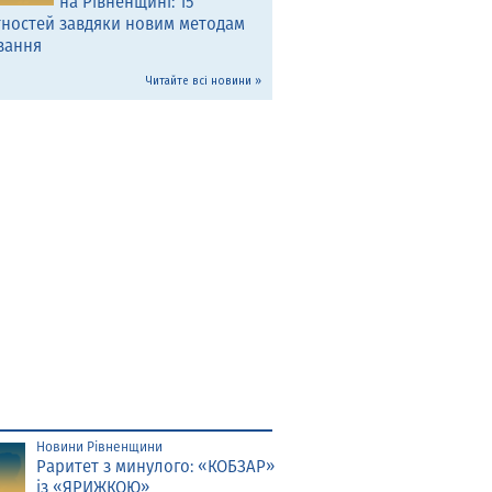
на Рівненщині: 15
тностей завдяки новим методам
вання
Читайте всі новини »
Новини Рівненщини
Раритет з минулого: «КОБЗАР»
із «ЯРИЖКОЮ»