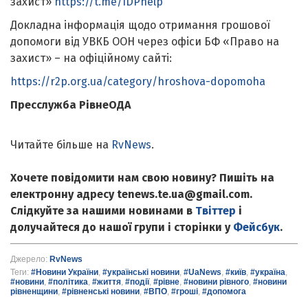
захист»
https://t.me/IDPhelp
Докладна інформація щодо отримання грошової
допомоги від УВКБ ООН через офіси БФ «Право на
захист» – на офіційному сайті:
https://r2p.org.ua/category/hroshova-dopomoha
Пресслужба РівнеОДА
Читайте більше на
RvNews
.
Хочете повідомити нам свою новину? Пишіть на
електронну адресу tenews.te.ua@gmail.com.
Слідкуйте за нашими новинами в
Твіттер
і
долучайтеся до нашої групи і сторінки у
Фейсбук
.
Джерело:
RvNews
Теги:
#Новини України
,
#українські новини
,
#UaNews
,
#київ
,
#україна
,
#новини
,
#політика
,
#життя
,
#події
,
#рівне
,
#новини рівного
,
#новини
рівненщини
,
#рівненські новини
,
#ВПО
,
#гроші
,
#допомога