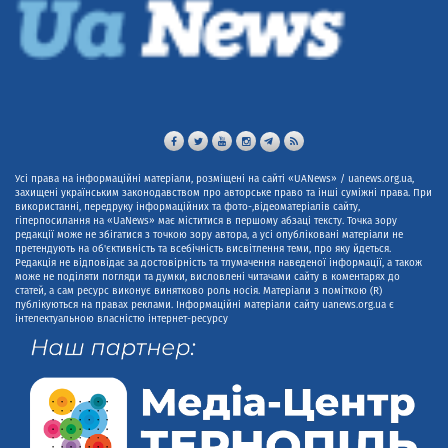
Усі права на інформаційні матеріали, розміщені на сайті «UANews» / uanews.org.ua,
захищені українським законодавством про авторське право та інші суміжні права. При
використанні, передруку інформаційних та фото-,відеоматеріалів сайту,
гіперпосилання на «UaNews» має міститися в першому абзаці тексту. Точка зору
редакції може не збігатися з точкою зору автора, а усі опубліковані матеріали не
претендують на об'єктивність та всебічність висвітлення теми, про яку йдеться.
Редакція не відповідає за достовірність та тлумачення наведеної інформації, а також
може не поділяти погляди та думки, висловлені читачами сайту в коментарях до
статей, а сам ресурс виконує винятково роль носія. Матеріали з поміткою (R)
публікуються на правах реклами. Інформаційні матеріали сайту uanews.org.ua є
інтелектуальною власністю інтернет-ресурсу