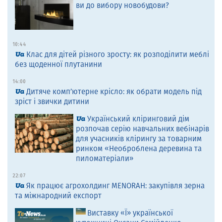
ви до вибору новобудови?
10:44
Клас для дітей різного зросту: як розподілити меблі
без щоденної плутанини
14:00
Дитяче комп’ютерне крісло: як обрати модель під
зріст і звички дитини
Український кліринговий дім
розпочав серію навчальних вебінарів
для учасників клірингу за товарним
ринком «Необроблена деревина та
пиломатеріали»
22:07
Як працює агрохолдинг MENORAH: закупівля зерна
та міжнародний експорт
Виставку «Ї» української