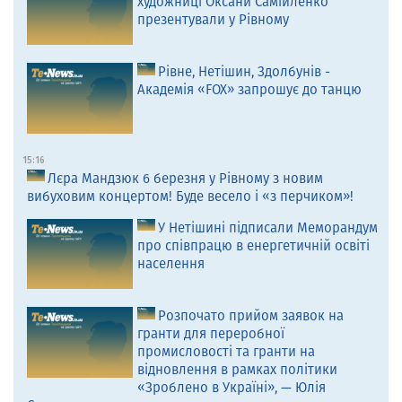
художниці Оксани Самійленко
презентували у Рівному
Рівне, Нетішин, Здолбунів -
Академія «FOX» запрошує до танцю
15:16
Лєра Мандзюк 6 березня у Рівному з новим
вибуховим концертом! Буде весело і «з перчиком»!
У Нетішині підписали Меморандум
про співпрацю в енергетичній освіті
населення
Розпочато прийом заявок на
гранти для переробної
промисловості та гранти на
відновлення в рамках політики
«Зроблено в Україні», — Юлія