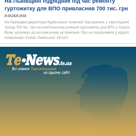
На Львівщині підрядник під час ремонту
гуртожитку для ВПО привласнив 700 тис. грн
21.01.2025 21:03
На Львівщині директора будівельної компанії підозрюють у заволодінні
понад 700 тис. грн на капітальному ремонті гуртожитку для ВПО у Сокалі.
Йому загрожує до восьми років ув'язнення. Про це повідомили у відділі
комунікації поліції Львівської област