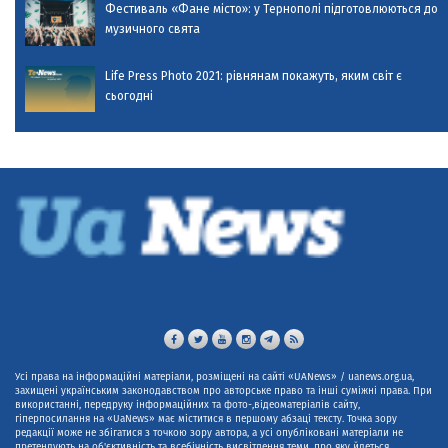
Фестиваль «Фане місто»: у Тернополі підготовлюються до
музичного свята
Life Press Photo 2021: рівнянам покажуть, яким світ є
сьогодні
Усі права на інформаційні матеріали, розміщені на сайті «UANews» / uanews.org.ua,
захищені українським законодавством про авторське право та інші суміжні права. При
використанні, передруку інформаційних та фото-,відеоматеріалів сайту,
гіперпосилання на «UaNews» має міститися в першому абзаці тексту. Точка зору
редакції може не збігатися з точкою зору автора, а усі опубліковані матеріали не
претендують на об'єктивність та всебічність висвітлення теми, про яку йдеться.