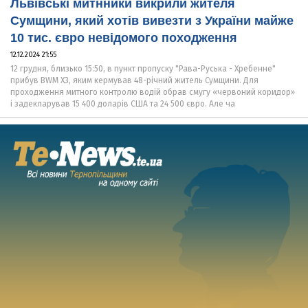
Львівські митнники викрили жителя
Сумщини, який хотів вивезти з України майже
10 тис. євро невідомого походження
12.12.2024 21:55
12 грудня, близько 15:50, в пункт пропуску "Рава-Руська - Хребенне"
прибув BWM X3, яким кермував 48-річний житель Сумщини. Для
проходження митного контролю водій обрав смугу «червоний коридор»
і задекларував 15 400 доларів США та 24 500 євро. Але ча