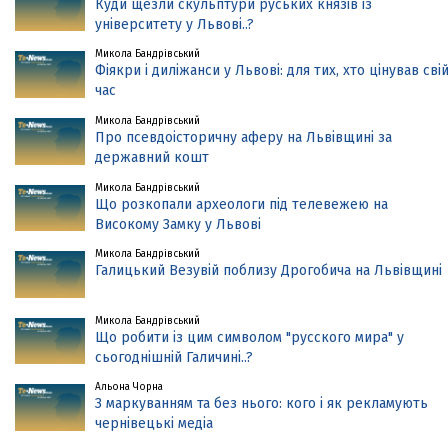
Куди щезли скульптури руських князів із
університету у Львові..?
Микола Бандрівський
Фіякри і диліжанси у Львові: для тих, хто цінував сві
час
Микола Бандрівський
Про псевдоісторичну аферу на Львівщині за
державний кошт
Микола Бандрівський
Що розкопали археологи під телевежею на
Високому Замку у Львові
Микола Бандрівський
Галицький Везувій поблизу Дрогобича на Львівщині
Микола Бандрівський
Що робити із цим символом "русского мира" у
сьогоднішній Галичині..?
Альона Чорна
З маркуванням та без нього: кого і як рекламують
чернівецькі медіа