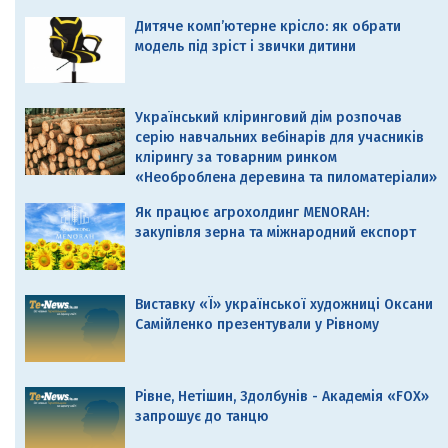
Дитяче комп’ютерне крісло: як обрати
модель під зріст і звички дитини
Український кліринговий дім розпочав
серію навчальних вебінарів для учасників
клірингу за товарним ринком
«Необроблена деревина та пиломатеріали»
Як працює агрохолдинг MENORAH:
закупівля зерна та міжнародний експорт
Виставку «Ї» української художниці Оксани
Самійленко презентували у Рівному
Рівне, Нетішин, Здолбунів - Академія «FOX»
запрошує до танцю