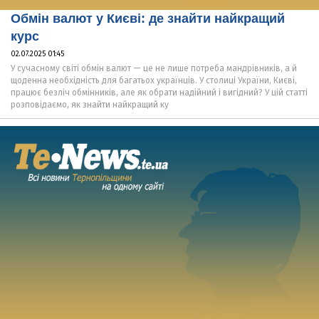
Обмін валют у Києві: де знайти найкращий
курс
02.07.2025 01:45
У сучасному світі обмін валют — це не лише потреба мандрівників, а й
щоденна необхідність для багатьох українців. У столиці України, Києві,
працює безліч обмінників, але як обрати надійний і вигідний? У цій статті
розповідаємо, як знайти найкращий ку