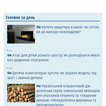
Головне за день
Купити квартиру в києві: чи готові
ви до вибору новобудови?
10:44
Клас для дітей різного зросту: як розподілити меблі
без щоденної плутанини
14:00
Дитяче комп’ютерне крісло: як обрати модель під
зріст і звички дитини
Український кліринговий дім
розпочав серію навчальних вебінарів
для учасників клірингу за товарним
ринком «Необроблена деревина та
пиломатеріали»