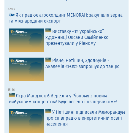
22:07
Як працює агрохолдинг MENORAH: закупівля зерна
та міжнародний експорт
Виставку «Ї» української
художниці Оксани Самійленко
презентували у Рівному
Рівне, Нетішин, Здолбунів -
Академія «FOX» запрошує до танцю
15:16
Лєра Мандзюк 6 березня у Рівному з новим
вибуховим концертом! Буде весело і «з перчиком»!
У Нетішині підписали Меморандум
про співпрацю в енергетичній освіті
населення