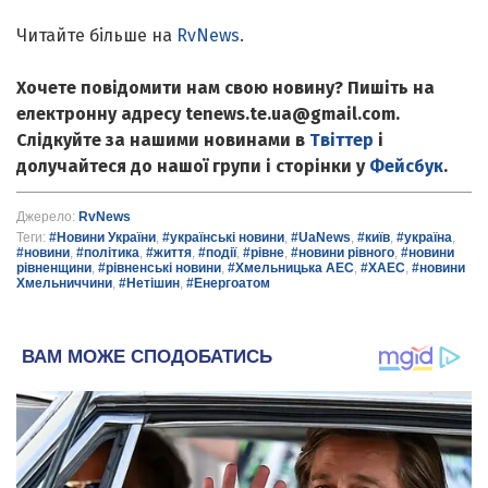
Читайте більше на
RvNews
.
Хочете повідомити нам свою новину? Пишіть на
електронну адресу tenews.te.ua@gmail.com.
Слідкуйте за нашими новинами в
Твіттер
і
долучайтеся до нашої групи і сторінки у
Фейсбук
.
Джерело:
RvNews
Теги:
#Новини України
,
#українські новини
,
#UaNews
,
#київ
,
#україна
,
#новини
,
#політика
,
#життя
,
#події
,
#рівне
,
#новини рівного
,
#новини
рівненщини
,
#рівненські новини
,
#Хмельницька АЕС
,
#ХАЕС
,
#новини
Хмельниччини
,
#Нетішин
,
#Енергоатом