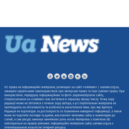
Усі права на інформаційні матеріали, розміщені на сайті «UANews» / uanews.org.ua,
захищені українським законодавством про авторське право та інші суміжні права. При
використанні, передруку інформаційних та фото-,відеоматеріалів сайту,
гіперпосилання на «UaNews» має міститися в першому абзаці тексту. Точка зору
редакції може не збігатися з точкою зору автора, а усі опубліковані матеріали не
претендують на об'єктивність та всебічність висвітлення теми, про яку йдеться.
Редакція не відповідає за достовірність та тлумачення наведеної інформації, а також
може не поділяти погляди та думки, висловлені читачами сайту в коментарях до
статей, а сам ресурс виконує винятково роль носія. Матеріали з поміткою (R)
публікуються на правах реклами. Інформаційні матеріали сайту uanews.org.ua є
інтелектуальною власністю інтернет-ресурсу