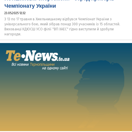
Чемпіонату України
23.05.2025 12:32
З 13 по 17 травня в Хмельницькому відбувся Чемпіонат України з
універсального бою, який зібрав понад 300 учасників із 15 областей.
Вихованці КДЮСШ УСО філії "ВП ХАЕС" гідно виступили й здобули
нагороди.