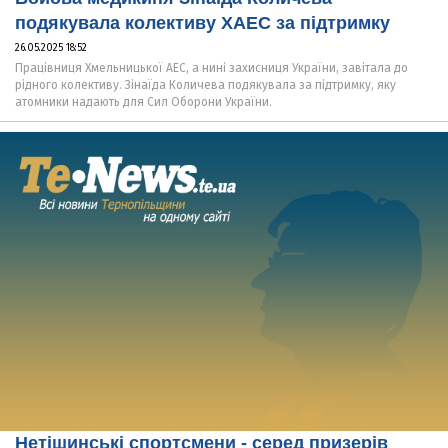
подякувала колективу ХАЕС за підтримку
26.05.2025 18:52
Працівниця Хмельницької АЕС, а нині захисниця України, завітала до
рідного колективу. Зінаїда Количева подякувала за підтримку, яку
атомники надають для Сил Оборони України.
Нетішинські спортсмени - серед призерів