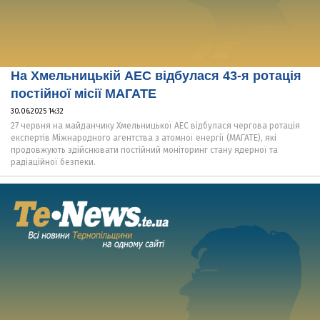
На Хмельницькій АЕС відбулася 43-я ротація
постійної місії МАГАТЕ
30.06.2025 14:32
27 червня на майданчику Хмельницької АЕС відбулася чергова ротація
експертів Міжнародного агентства з атомної енергії (МАГАТЕ), які
продовжують здійснювати постійний моніторинг стану ядерної та
радіаційної безпеки.