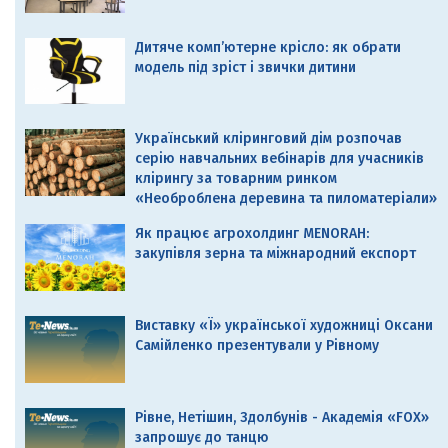
Дитяче комп’ютерне крісло: як обрати
модель під зріст і звички дитини
Український кліринговий дім розпочав
серію навчальних вебінарів для учасників
клірингу за товарним ринком
«Необроблена деревина та пиломатеріали»
Як працює агрохолдинг MENORAH:
закупівля зерна та міжнародний експорт
Виставку «Ї» української художниці Оксани
Самійленко презентували у Рівному
Рівне, Нетішин, Здолбунів - Академія «FOX»
запрошує до танцю