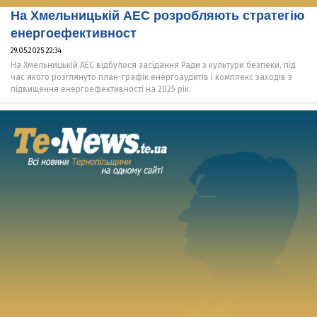
На Хмельницькій АЕС розробляють стратегію
енергоефективност
29.05.2025 22:34
На Хмельницькій АЕС відбулося засідання Ради з культури безпеки, під
час якого розглянуто план-графік енергоаудитів і комплекс заходів з
підвищення енергоефективності на 2025 рік.