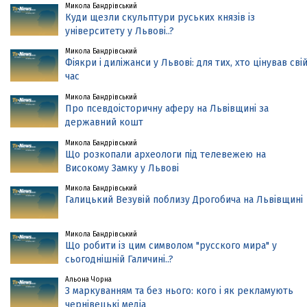
Микола Бандрівський
Куди щезли скульптури руських князів із
університету у Львові..?
Микола Бандрівський
Фіякри і диліжанси у Львові: для тих, хто цінував сві
час
Микола Бандрівський
Про псевдоісторичну аферу на Львівщині за
державний кошт
Микола Бандрівський
Що розкопали археологи під телевежею на
Високому Замку у Львові
Микола Бандрівський
Галицький Везувій поблизу Дрогобича на Львівщині
Микола Бандрівський
Що робити із цим символом "русского мира" у
сьогоднішній Галичині..?
Альона Чорна
З маркуванням та без нього: кого і як рекламують
чернівецькі медіа