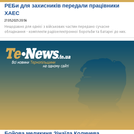
РЕБи для захисників передали працівники
ХАЕС
27.05.2025 20:56
Нещодавно для однієї з військових частин передано сучасне
обладнання - комплекти радіоелектронної боротьби та батареї до них.
Бойова медикиня Зінаїда Количева