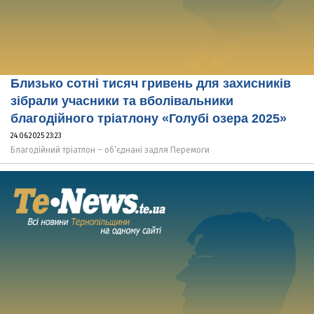
Близько сотні тисяч гривень для захисників
зібрали учасники та вболівальники
благодійного тріатлону «Голубі озера 2025»
24.06.2025 23:23
Благодійний тріатлон – об’єднані задля Перемоги