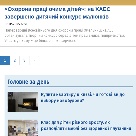
«Охорона праці очима дітей»: на ХАЕС
завершено дитячий конкурс малюнків
06.05.2025 22:51
Напередодні Всесвітнього дня охорони праці Хмельницька АЕС
організувала творчий конкурс серед дітей працівників підприємства.
Участь у ньому – це більше, ніж творчість.
(current)
1
2
3
»
Головне за день
Купити квартиру в києві: чи готові ви до
вибору новобудови?
Клас для дітей різного зросту: як
розподілити меблі без щоденної плутанини