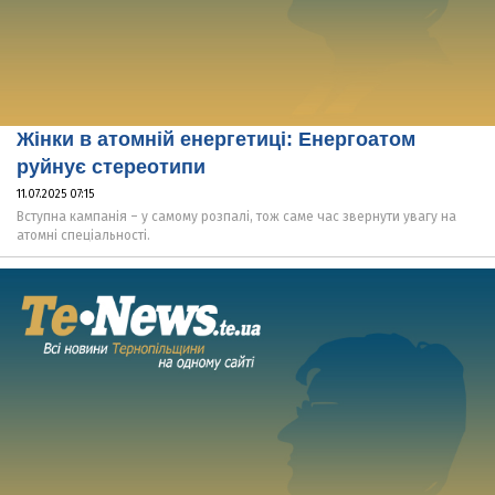
Жінки в атомній енергетиці: Енергоатом
руйнує стереотипи
11.07.2025 07:15
Вступна кампанія – у самому розпалі, тож саме час звернути увагу на
атомні спеціальності.