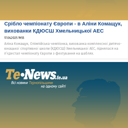
Срібло чемпіонату Європи - в Аліни Комащук,
вихованки КДЮСШ Хмельницької АЕС
17.06.2025 19:55
Аліна Комащук, Олімпійська чемпіонка, вихованка комплексної дитячо-
юнацької спортивної школи (КДЮСШ) Хмельницької АЕС, піднялася на
п’єдестал чемпіонату Європи з фехтування на шаблях.