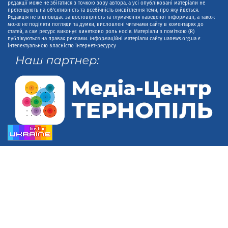
редакції може не збігатися з точкою зору автора, а усі опубліковані матеріали не
претендують на об'єктивність та всебічність висвітлення теми, про яку йдеться.
Редакція не відповідає за достовірність та тлумачення наведеної інформації, а також
може не поділяти погляди та думки, висловлені читачами сайту в коментарях до
статей, а сам ресурс виконує винятково роль носія. Матеріали з поміткою (R)
публікуються на правах реклами. Інформаційні матеріали сайту uanews.org.ua є
інтелектуальною власністю інтернет-ресурсу