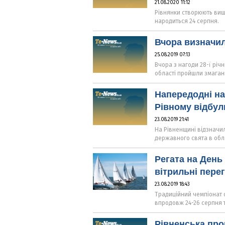
21.08.2020 11:12
Рівнянки створюють виш
народиться 24 серпня.
Вчора визначил
25.08.2019 07:13
Вчора з нагоди 28-ї річ
області пройшли змаган
Напередодні на
Рівному відбул
23.08.2019 21:41
На Рівненщині відзначи
державного свята в обла
Регата на День
вітрильні пере
23.08.2019 18:43
Традиційний чемпіонат 
впродовж 24-26 серпня 
Рівненська про