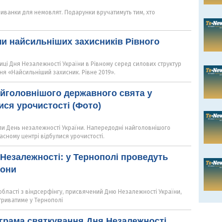
иванки для немовлят. Подарунки вручатимуть тим, хто
и найсильніших захисників Рівного
ниці Дня Незалежності України в Рівному серед силових структур
ня «Найсильніший захисник. Рівне 2019».
йголовнішого державного свята у
ися урочистості (Фото)
ли День незалежності України. Напередодні найголовнішого
сному центрі відбулися урочистості.
 Незалежності: у Тернополі проведуть
гони
області з віндсерфінгу, присвячений Дню Незалежності України,
триватиме у Тернополі
грама святкування Дня Незалежності