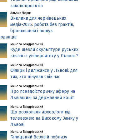
законопроєктів
Альона Чорна
Виклики для чернівецьких
медіа-2025: робота без грантів,
бронювання і пошук
одавців
Микола Бандрівський
Куди щезли скульптури руських
князів із університету у Львові..?
Микола Бандрівський
Фіякри і диліжанси у Львові: для
тих, хто цінував свій час
Микола Бандрівський
Про псевдоісторичну аферу на
Львівщині за державний кошт
Микола Бандрівський
Що розкопали археологи під
телевежею на Високому Замку у
Львові
Микола Бандрівський
Галицький Везувій поблизу