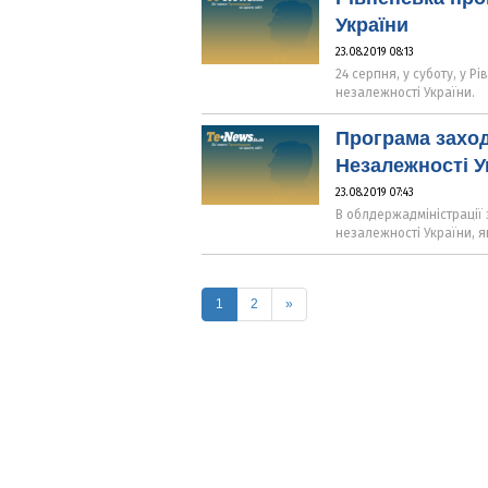
України
23.08.2019 08:13
24 серпня, у суботу, у Р
незалежності України.
Програма заход
Незалежності У
23.08.2019 07:43
В облдержадміністрації 
незалежності України, я
(current)
1
2
»