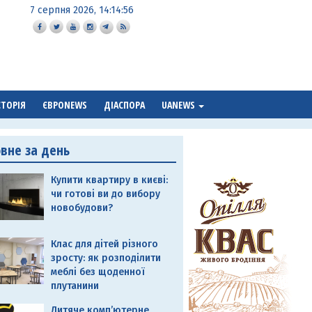
7 серпня 2026, 14:14:57
СТОРІЯ
ЄВРОNEWS
ДІАСПОРА
UANEWS
овне за день
Купити квартиру в києві:
чи готові ви до вибору
новобудови?
Клас для дітей різного
зросту: як розподілити
меблі без щоденної
плутанини
Дитяче комп’ютерне