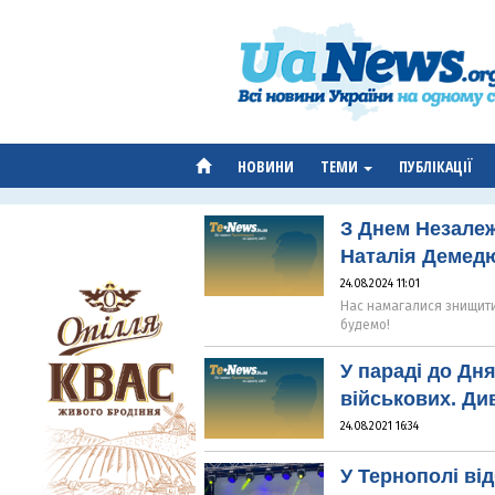
НОВИНИ
ТЕМИ
ПУБЛІКАЦІЇ
З Днем Незалежн
Наталія Демед
24.08.2024 11:01
Нас намагалися знищити 
будемо!
У параді до Дн
військових. Ди
24.08.2021 16:34
У Тернополі в