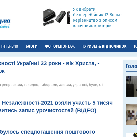
Як вибрати
безперебійник 12 Вольт:
керівництво з описом
ключових критерій
ІНТЕРВ'Ю
БЛОГИ
ФОТОРЕПОРТАЖ
ТУРИЗМ & ВІДПОЧИНОК
І
ості України! 33 роки - вік Христа, -
Гол
юк
репресіями, голодом, таборами, але ми, українці, були, є і
я Незалежності-2021 взяли участь 5 тисяч
витись запис урочистостей (ВІДЕО)
ідбулось спецпогашення поштового