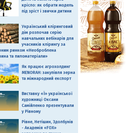
крісло: як обрати модель
під зріст і звички дитини
Український кліринговий
дім розпочав серію
навчальних вебінарів для
учасників клірингу за
рним ринком «Необроблена
вина та пиломатеріали»
Як працює агрохолдинг
MENORAH: закупівля зерна
та міжнародний експорт
Виставку «Ї» української
художниці Оксани
Самійленко презентували
у Рівному
Рівне, Нетішин, Здолбунів
- Академія «FOX»