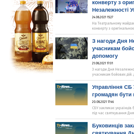
конверту з ори
Незалежності У
24.08.2021 15:27
На Театральному майдані
конверту з оригінально
З нагоди Дня Н
учасникам бойо
допомогу
21.08.2021 17:01
З нагоди Дня Незалежно
учасникам бойових дій. 
Управління СБ 
громадян бути
20.08.2021 17:46
СБУ закликає українців 
під час святкування Дня
Буковинців зак
святкування Дн