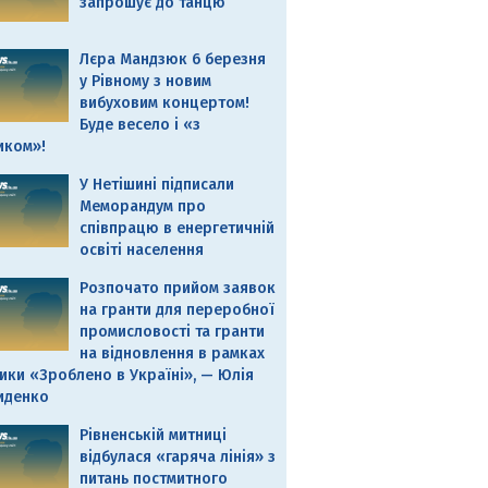
запрошує до танцю
Лєра Мандзюк 6 березня
у Рівному з новим
вибуховим концертом!
Буде весело і «з
иком»!
У Нетішині підписали
Меморандум про
співпрацю в енергетичній
освіті населення
Розпочато прийом заявок
на гранти для переробної
промисловості та гранти
на відновлення в рамках
ики «Зроблено в Україні», — Юлія
иденко
Рівненській митниці
відбулася «гаряча лінія» з
питань постмитного