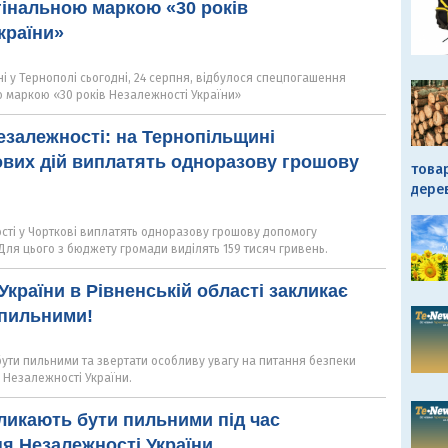
гінальною маркою «30 років
країни»
 у Тернополі сьогодні, 24 серпня, відбулося спецпогашення
ю маркою «30 років Незалежності України»
езалежності: на Тернопільщині
вих дій виплатять одноразову грошову
това
дере
сті у Чорткові виплатять одноразову грошову допомогу
Для цього з бюджету громади виділять 159 тисяч гривень.
України в Рівненській області закликає
 пильними!
бути пильними та звертати особливу увагу на питання безпеки
 Незалежності України.
ликають бути пильними під час
я Незалежності України