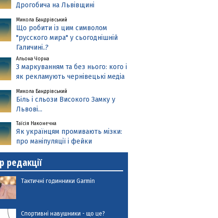
Дрогобича на Львівщині
Микола Бандрівський
Що робити із цим символом
"русского мира" у сьогоднішній
Галичині..?
Альона Чорна
З маркуванням та без нього: кого і
як рекламують чернівецькі медіа
Микола Бандрівський
Біль і сльози Високого Замку у
Львові...
Таїсія Наконечна
Як українцям промивають мізки:
про маніпуляції і фейки
р редакції
Тактичні годинники Garmin
Спортивні навушники - що це?