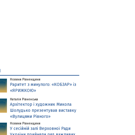
и
Новини Рівненщини
Раритет з минулого: «КОБЗАР» із
«ЯРИЖКОЮ»
Наталія Рівненська
Архітектор і художник Микола
Шолудько презентував виставку
«Вулицями Рівного»
Новини Рівненщини
У сесійній залі Верховної Ради
України прийняли ряд важливих