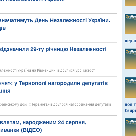
дзначатимуть День Незалежності України.
ів
перч
відзначили 29-ту річницю Незалежності
залежності України на Рівненщині відбулися урочистості.
ччя»: у Тернополі нагородили депутатів
ання
політ
Українському домі «Перемога» відбулося нагородження депутатів
Свир
влятам, народженим 24 серпня,
иванки (ВІДЕО)