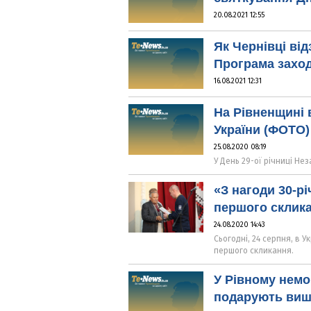
20.08.2021 12:55
Як Чернівці ві
Програма заход
16.08.2021 12:31
На Рівненщині 
України (ФОТО)
25.08.2020 08:19
У День 29-ої річниці Не
«З нагоди 30-рі
першого склик
24.08.2020 14:43
Сьогодні, 24 серпня, в 
першого скликання.
У Рівному немо
подарують виш