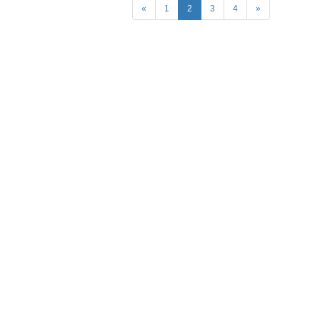
(current)
«
1
2
3
4
»