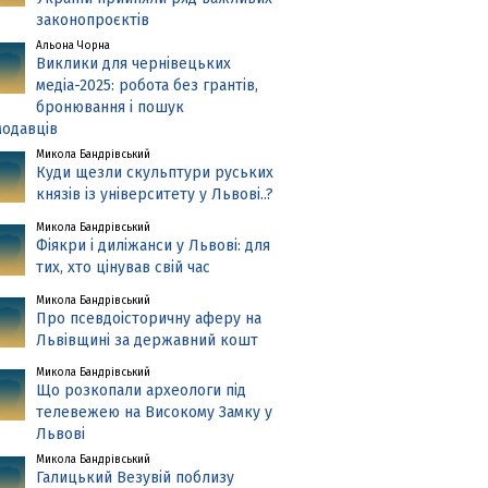
законопроєктів
Альона Чорна
Виклики для чернівецьких
медіа-2025: робота без грантів,
бронювання і пошук
одавців
Микола Бандрівський
Куди щезли скульптури руських
князів із університету у Львові..?
Микола Бандрівський
Фіякри і диліжанси у Львові: для
тих, хто цінував свій час
Микола Бандрівський
Про псевдоісторичну аферу на
Львівщині за державний кошт
Микола Бандрівський
Що розкопали археологи під
телевежею на Високому Замку у
Львові
Микола Бандрівський
Галицький Везувій поблизу