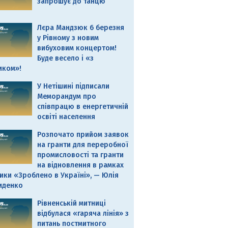
запрошує до танцю
Лєра Мандзюк 6 березня
у Рівному з новим
вибуховим концертом!
Буде весело і «з
иком»!
У Нетішині підписали
Меморандум про
співпрацю в енергетичній
освіті населення
Розпочато прийом заявок
на гранти для переробної
промисловості та гранти
на відновлення в рамках
ики «Зроблено в Україні», — Юлія
иденко
Рівненській митниці
відбулася «гаряча лінія» з
питань постмитного