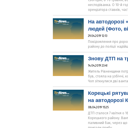
Сьогодні, 8-го травня, 
несподіванка. О 10-й го
орендатора ставків, час
На автодорозі 
людей (Фото, в
29.04.2019 12:13
Повідомлення про дорож
району до поліції надійш
Знову ДТП на тр
14.04.2019 23:41
Житель Рівненщини потр
був, стояла на узбіччі, 
Чоп зіткнулися дві вант
Корецькі рятув
на автодорозі 
08.04.2019 15:25
ДТП сталося 7 квітня о 1
Корецького району. Ван
паливний бак, через що 
пригоди прибу