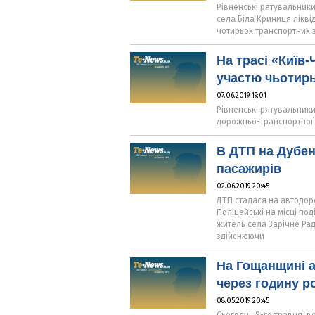
Рівненські рятувальник
села Біла Криниця лікв
чотирьох транспортних 
На трасі «Київ
участю чьотирь
07.06.2019 19:01
Рівненські рятувальники
дорожньо-транспортної 
В ДТП на Дубен
пасажирів
02.06.2019 20:45
ДТП сталася на автодоро
Поліцейські на місці по
житель села Зарічне Рад
здійснюючи
На Гощанщині а
через годину р
08.05.2019 20:45