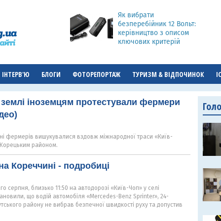
Як вибрати
безперебійник 12 Вольт:
керівництво з описом
ключових критерій
ІНТЕРВ'Ю
БЛОГИ
ФОТОРЕПОРТАЖ
ТУРИЗМ & ВІДПОЧИНОК
І
 землі іноземцям протестували фермери
Гол
део)
ні фермерів вишукувалися вздовж міжнародної траси «Київ-
 Корецьким районом.
а Кореччині - подробиці
го серпня, близько 11:50 на автодорозі «Київ-Чоп» у селі
тановили, що водій автомобіля «Mercedes-Benz Sprinter», 24-
тського району не вибрав безпечної швидкості руху та допустив