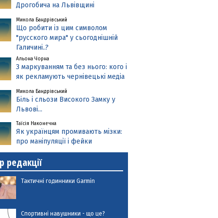
Дрогобича на Львівщині
Микола Бандрівський
Що робити із цим символом
"русского мира" у сьогоднішній
Галичині..?
Альона Чорна
З маркуванням та без нього: кого і
як рекламують чернівецькі медіа
Микола Бандрівський
Біль і сльози Високого Замку у
Львові...
Таїсія Наконечна
Як українцям промивають мізки:
про маніпуляції і фейки
р редакції
Тактичні годинники Garmin
Спортивні навушники - що це?