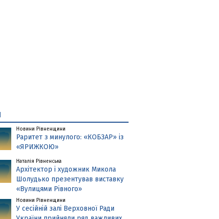
и
Новини Рівненщини
Раритет з минулого: «КОБЗАР» із
«ЯРИЖКОЮ»
Наталія Рівненська
Архітектор і художник Микола
Шолудько презентував виставку
«Вулицями Рівного»
Новини Рівненщини
У сесійній залі Верховної Ради
України прийняли ряд важливих