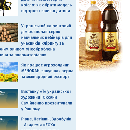
крісло: як обрати модель
під зріст і звички дитини
Український кліринговий
дім розпочав серію
навчальних вебінарів для
учасників клірингу за
рним ринком «Необроблена
вина та пиломатеріали»
Як працює агрохолдинг
MENORAH: закупівля зерна
та міжнародний експорт
Виставку «Ї» української
художниці Оксани
Самійленко презентували
у Рівному
Рівне, Нетішин, Здолбунів
- Академія «FOX»