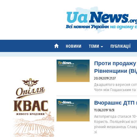
НОВИНИ
ТЕМИ
ПУБЛІКАЦІЇ
Проти продажу
Рівненщини (Ві
20.09.2019 21:37
Двадцятого вересня сот
Чоп» між Гощанським та
Вчорашнє ДТП н
11.08.2019 16:51
Автопригода сталася 10-
Користь. Поліцейські вс
річний мешканець Славу
зі