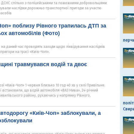
и ДСНС спільно з поліцейськими та пожежними добровольцями
ідували наслідки дорожньо-транспортної пригоди за участю
засобів
-Чоп» поблизу Рівного трапилась ДТП за
ох автомобілів (Фото)
перч
 на даний час проводять заходи щодо ліквідування наслідків
пригори на трасі «Київ-Чоп».
щині травмувався водій та двоє
зі «Київ-Чоп» 1 червня близько 10 год 40 хв у селі Привільне.
дії встановили, що водій автомобіля «ВАЗ Нива», 24-річний
ивилівського району, рухаючись у напрямку Рівного,
політ
Свир
втодорогу «Київ-Чоп» заблокували, а
озблокували