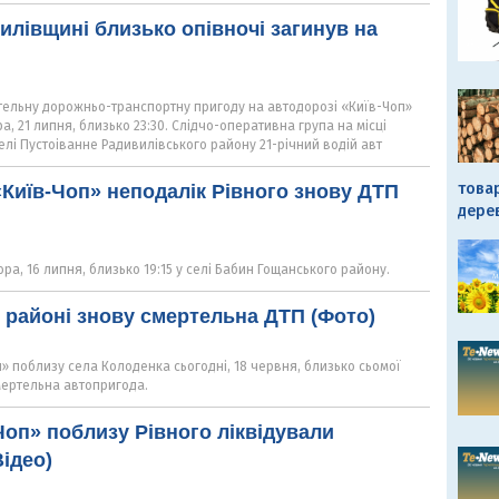
илівщині близько опівночі загинув на
ельну дорожньо-транспортну пригоду на автодорозі «Київ-Чоп»
а, 21 липня, близько 23:30. Слідчо-оперативна група на місці
селі Пустоіванне Радивилівського району 21-річний водій авт
това
«Київ-Чоп» неподалік Рівного знову ДТП
дере
ра, 16 липня, близько 19:15 у селі Бабин Гощанського району.
 районі знову смертельна ДТП (Фото)
» поблизу села Колоденка сьогодні, 18 червня, близько сьомої
мертельна автопригода.
-Чоп» поблизу Рівного ліквідували
Відео)