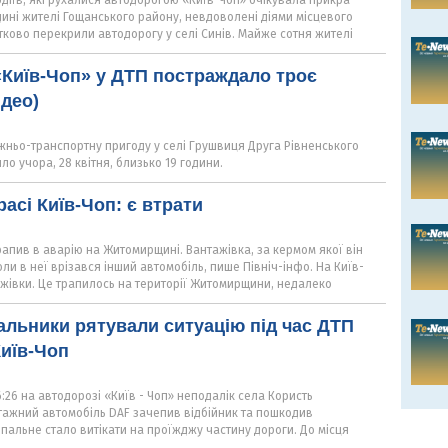
водіїв, які рухалися автодорогою «Київ-Чоп» очікувала прикра
дині жителі Гощанського району, невдоволені діями місцевого
тково перекрили автодорогу у селі Синів. Майже сотня жителі
«Київ-Чоп» у ДТП постраждало троє
ідео)
ньо-транспортну пригоду у селі Грушвиця Друга Рівненського
ло учора, 28 квітня, близько 19 години.
асі Київ-Чоп: є втрати
апив в аварію на Житомирщині. Вантажівка, за кермом якої він
коли в неї врізався інший автомобіль, пише Північ-інфо. На Київ-
ажівки. Це трапилось на території Житомирщини, недалеко
альники рятували ситуацію під час ДТП
Київ-Чоп
6:26 на автодорозі «Київ - Чоп» неподалік села Користь
тажний автомобіль DAF зачепив відбійник та пошкодив
пальне стало витікати на проїжджу частину дороги. До місця