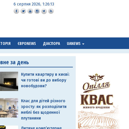
6 серпня 2026, 1:26:14
СТОРІЯ
ЄВРОNEWS
ДІАСПОРА
UANEWS
овне за день
Купити квартиру в києві:
чи готові ви до вибору
новобудови?
Клас для дітей різного
зросту: як розподілити
меблі без щоденної
плутанини
Дитяче комп’ютерне