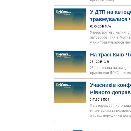
У ДТП на автод
травмувалися ч
03.04.2019 17:44
Учора, другого квітня, 
автодорозі «Київ-Чоп» 
у якій травмувалося чет
На трасі Київ-
26.11.2018 13:56
25 листопада на автодор
працівники ДСНС надал
Учасників конф
Рівного доправ
21.11.2018 15:23
У вівторок, 20 листопада
мітингарями та поліцейс
а трьох порушників допр