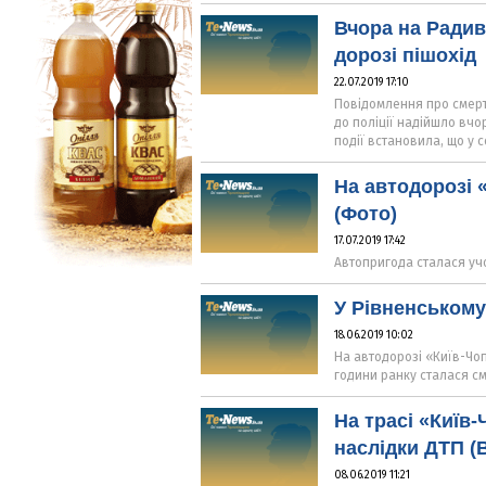
Вчора на Радив
дорозі пішохід
22.07.2019 17:10
Повідомлення про смерт
до поліції надійшло вчор
події встановила, що у 
На автодорозі 
(Фото)
17.07.2019 17:42
Автопригода сталася учо
У Рівненському
18.06.2019 10:02
На автодорозі «Київ-Чоп
години ранку сталася с
На трасі «Київ
наслідки ДТП (
08.06.2019 11:21