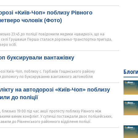
орозі «Київ-Чоп» поблизу Рівного
етверо чоловік (Фото)
близько 23:45 до поліції повідомили медики «швидкої», що на
в селі Грушвиця Перша сталася дорожньо-транспортна пригода,
веро осіб.
Чоп буксирували вантажівку
Блог
озі Київ-Чоп, поблизу с. Горбаків Гощанського району
и допомогу по буксируванню вантажного автомобіля
лікту на автодорозі «Київ-Чоп» поблизу
или до поліції
, близько 19:00 під час акції протесту поблизу Рівного між
ькими виник конфлікт. У сутичці постаждали двоє поліцейських,
авили до Рівненського районного відділеня поліції.