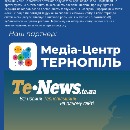
редакції може не збігатися з точкою зору автора, а усі опубліковані матеріали не
претендують на об'єктивність та всебічність висвітлення теми, про яку йдеться.
Редакція не відповідає за достовірність та тлумачення наведеної інформації, а також
може не поділяти погляди та думки, висловлені читачами сайту в коментарях до
статей, а сам ресурс виконує винятково роль носія. Матеріали з поміткою (R)
публікуються на правах реклами. Інформаційні матеріали сайту uanews.org.ua є
інтелектуальною власністю інтернет-ресурсу