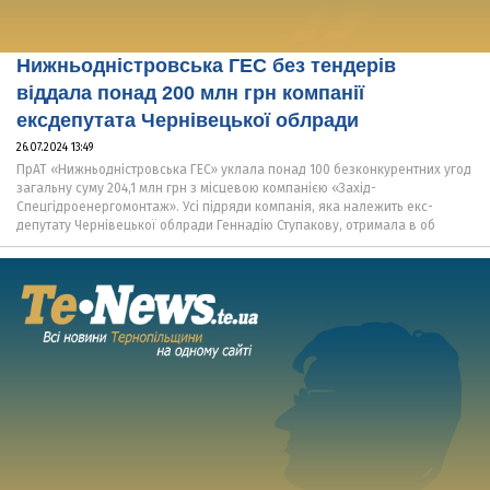
Нижньодністровська ГЕС без тендерів
віддала понад 200 млн грн компанії
ексдепутата Чернівецької облради
26.07.2024 13:49
ПрАТ «Нижньодністровська ГЕС» уклала понад 100 безконкурентних угод
загальну суму 204,1 млн грн з місцевою компанією «Захід-
Спецгідроенергомонтаж». Усі підряди компанія, яка належить екс-
депутату Чернівецької облради Геннадію Ступакову, отримала в об