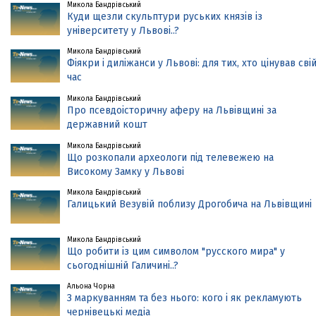
Микола Бандрівський
Куди щезли скульптури руських князів із
університету у Львові..?
Микола Бандрівський
Фіякри і диліжанси у Львові: для тих, хто цінував сві
час
Микола Бандрівський
Про псевдоісторичну аферу на Львівщині за
державний кошт
Микола Бандрівський
Що розкопали археологи під телевежею на
Високому Замку у Львові
Микола Бандрівський
Галицький Везувій поблизу Дрогобича на Львівщині
Микола Бандрівський
Що робити із цим символом "русского мира" у
сьогоднішній Галичині..?
Альона Чорна
З маркуванням та без нього: кого і як рекламують
чернівецькі медіа