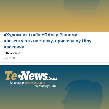
«Художник і воїн УПА»: у Рівному
презентують виставку, присвячену Нілу
Хасевичу
17.11.2025 09:12
Сьогодні