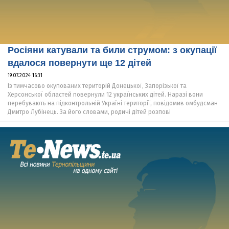
Росіяни катували та били струмом: з окупації
вдалося повернути ще 12 дітей
19.07.2024 16:31
Із тимчасово окупованих територій Донецької, Запорізької та
Херсонської областей повернули 12 українських дітей. Наразі вони
перебувають на підконтрольній Україні території, повідомив омбудсман
Дмитро Лубінець. За його словами, родичі дітей розпові