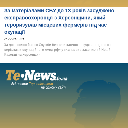
За матеріалами СБУ до 13 років засуджено
експравоохоронця з Херсонщини, який
тероризував місцевих фермерів під час
окупації
27.12.2024 10:39
За доказовою базою Служби безпеки заочно засуджено одного з
керівників окупаційного «мвд рф» у тимчасово захопленій Новій
Каховці на Херсонщині.