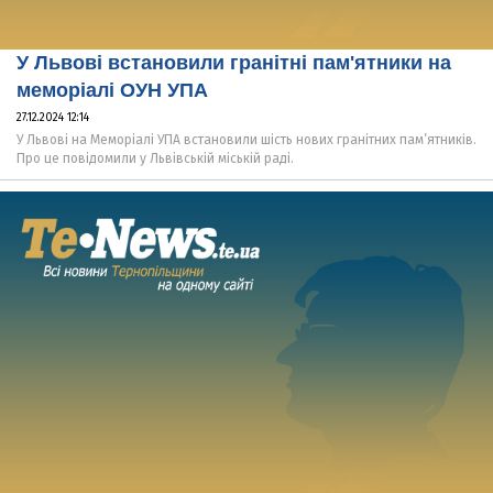
У Львові встановили гранітні пам'ятники на
меморіалі ОУН УПА
27.12.2024 12:14
У Львові на Меморіалі УПА встановили шість нових гранітних пам’ятників.
Про це повідомили у Львівській міській раді.