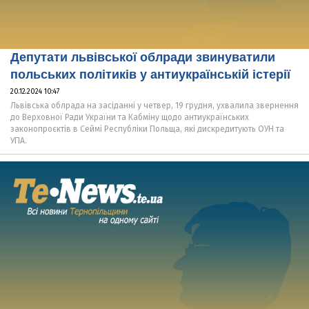
Депутати львівської облради звинуватили
польських політиків у антиукраїнській істерії
20.12.2024 10:47
Львівська облрада на засіданні у четвер, 19 грудня, ухвалила звернення
до Верховної Ради України та Кабміну щодо антиукраїнських
законопроєктів в Сеймі Республіки Польща, які дискредитують ОУН та
УПА.