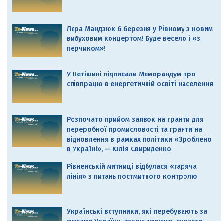
Лєра Мандзюк 6 березня у Рівному з новим
вибуховим концертом! Буде весело і «з
перчиком»!
У Нетішині підписали Меморандум про
співпрацю в енергетичній освіті населення
Розпочато прийом заявок на гранти для
переробної промисловості та гранти на
відновлення в рамках політики «Зроблено
в Україні», — Юлія Свириденко
Рівненській митниці відбулася «гаряча
лінія» з питань постмитного контролю
Українські вступники, які перебувають за