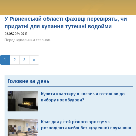
У Рівненській області фахівці перевірять, чи
придатні для купання тутешні водойми
03.05.2024 09:12
Перед купальним сезоном
(current)
1
2
3
»
Головне за день
Купити квартиру в києві: чи готові ви до
вибору новобудови?
Клас для дітей різного зросту: як
розподілити меблі без щоденної плутанини