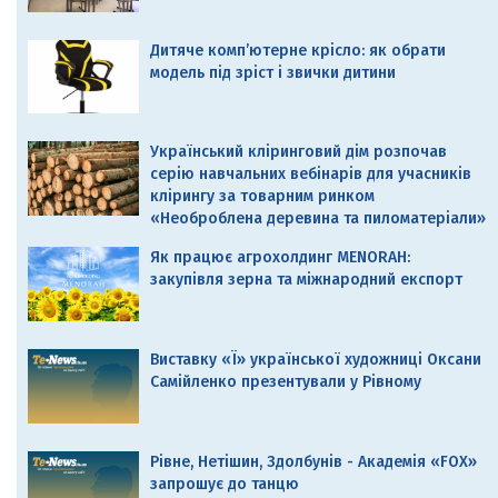
Дитяче комп’ютерне крісло: як обрати
модель під зріст і звички дитини
Український кліринговий дім розпочав
серію навчальних вебінарів для учасників
клірингу за товарним ринком
«Необроблена деревина та пиломатеріали»
Як працює агрохолдинг MENORAH:
закупівля зерна та міжнародний експорт
Виставку «Ї» української художниці Оксани
Самійленко презентували у Рівному
Рівне, Нетішин, Здолбунів - Академія «FOX»
запрошує до танцю