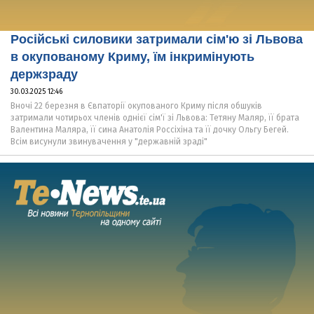
Російські силовики затримали сім'ю зі Львова
в окупованому Криму, їм інкримінують
держзраду
30.03.2025 12:46
Вночі 22 березня в Євпаторії окупованого Криму після обшуків
затримали чотирьох членів однієї сім'ї зі Львова: Тетяну Маляр, її брата
Валентина Маляра, її сина Анатолія Россіхіна та її дочку Ольгу Бегей.
Всім висунули звинувачення у "державній зраді"