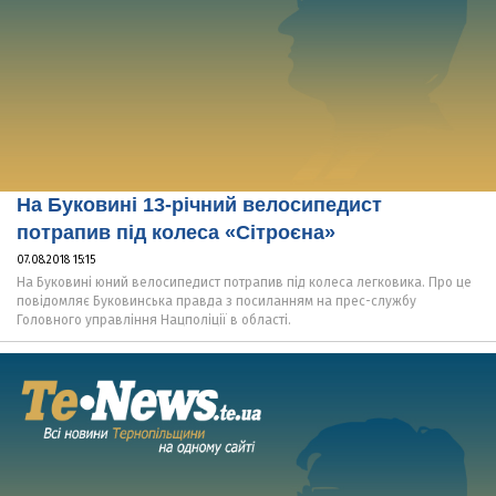
На Буковині 13-річний велосипедист
потрапив під колеса «Сітроєна»
07.08.2018 15:15
На Буковині юний велосипедист потрапив під колеса легковика. Про це
повідомляє Буковинська правда з посиланням на прес-службу
Головного управління Нацполіції в області.