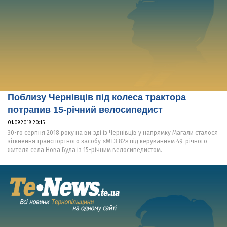
Поблизу Чернівців під колеса трактора
потрапив 15-річний велосипедист
01.09.2018 20:15
30-го серпня 2018 року на виїзді із Чернівців у напрямку Магали сталося
зіткнення транспортного засобу «МТЗ 82» під керуванням 49-річного
жителя села Нова Буда із 15-річним велосипедистом.