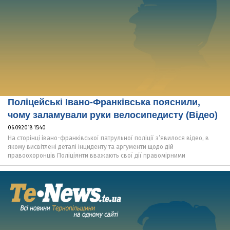
Поліцейські Івано-Франківська пояснили,
чому заламували руки велосипедисту (Відео)
06.09.2018 15:40
На сторінці івано-франківської патрульної поліції з’явилося відео, в
якому висвітлені деталі інциденту та аргументи щодо дій
правоохоронців Поліціянти вважають свої дії правомірними