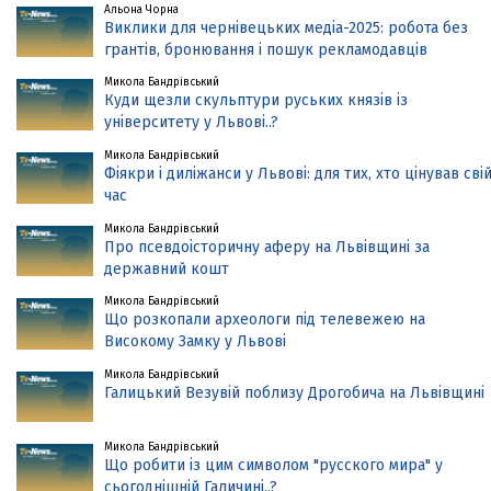
Альона Чорна
Виклики для чернівецьких медіа-2025: робота без
грантів, бронювання і пошук рекламодавців
Микола Бандрівський
Куди щезли скульптури руських князів із
університету у Львові..?
Микола Бандрівський
Фіякри і диліжанси у Львові: для тих, хто цінував сві
час
Микола Бандрівський
Про псевдоісторичну аферу на Львівщині за
державний кошт
Микола Бандрівський
Що розкопали археологи під телевежею на
Високому Замку у Львові
Микола Бандрівський
Галицький Везувій поблизу Дрогобича на Львівщині
Микола Бандрівський
Що робити із цим символом "русского мира" у
сьогоднішній Галичині..?