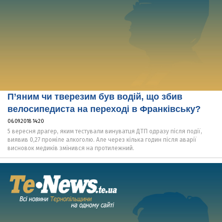
П’яним чи тверезим був водій, що збив
велосипедиста на переході в Франківську?
06.09.2018 14:20
5 вересня драгер, яким тестували винуватця ДТП одразу після події,
виявив 0,27 проміле алкоголю. Але через кілька годин після аварії
висновок медиків змінився на протилежний.