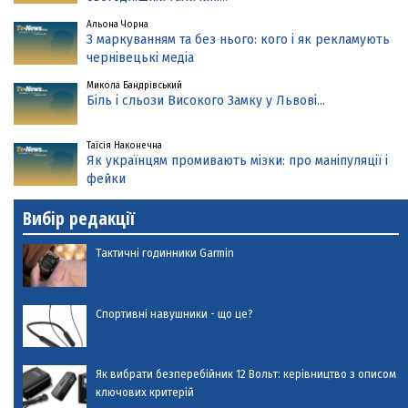
Альона Чорна
З маркуванням та без нього: кого і як рекламують
чернівецькі медіа
Микола Бандрівський
Біль і сльози Високого Замку у Львові...
Таїсія Наконечна
Як українцям промивають мізки: про маніпуляції і
фейки
Вибір редакції
Тактичні годинники Garmin
Спортивні навушники - що це?
Як вибрати безперебійник 12 Вольт: керівництво з описом
ключових критерій