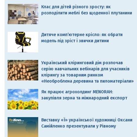
Клас для дітей різного зросту: як
розподілити меблі без щоденної плутанини
Дитяче комп’ютерне крісло: як обрати
модель під зріст і звички дитини
Український кліринговий дім розпочав
серію навчальних вебінарів для учасників
клірингу за товарним ринком
«Необроблена деревина та пиломатеріали»
Як працює агрохолдинг MENORAH:
закупівля зерна та міжнародний експорт
Виставку «Ї» української художниці Оксани
Самійленко презентували у Рівному