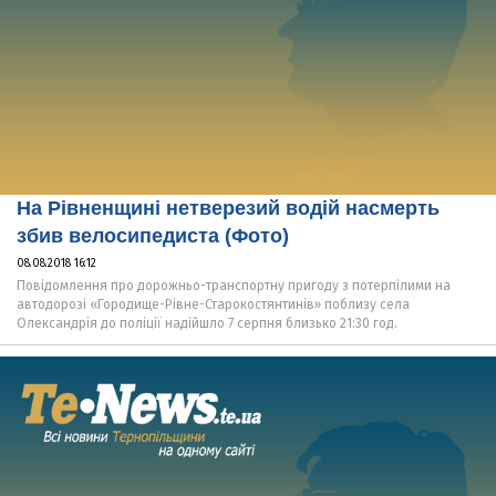
На Рівненщині нетверезий водій насмерть
збив велосипедиста (Фото)
08.08.2018 16:12
Повідомлення про дорожньо-транспортну пригоду з потерпілими на
автодорозі «Городище-Рівне-Старокостянтинів» поблизу села
Олександрія до поліції надійшло 7 серпня близько 21:30 год.