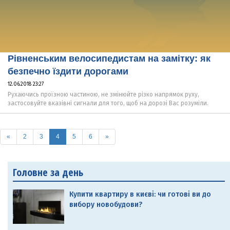
Рівненським велосипедистам на замітку: як
безпечно їздити дорогами
12.06.2018 23:27
Рухаючись проїзною частиною, не змінюйте різко напрямок руху,
застосовуйте вказівні сигнали для того, щоб на дорозі Вас розуміли.
(current)
«
2
3
4
5
6
»
Головне за день
Купити квартиру в києві: чи готові ви до
вибору новобудови?