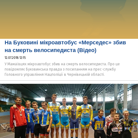
На Буковині мікроавтобус «Мерседес» збив
на смерть велосипедиста (Відео)
12.07.2018 12:15
У Мамаївцях мікроавтобус збив на смерть велосипедиста. Про це
повідомляє Буковинська правда з посиланням на прес-службу
Головного управління Нацполіції в Чернівецькій області.