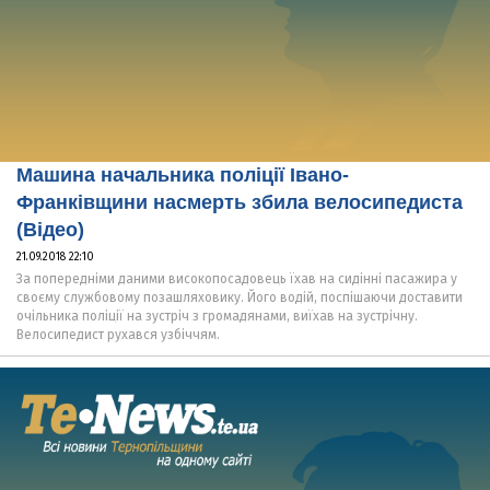
Машина начальника поліції Івано-
Франківщини насмерть збила велосипедиста
(Відео)
21.09.2018 22:10
За попередніми даними високопосадовець їхав на сидінні пасажира у
своєму службовому позашляховику. Його водій, поспішаючи доставити
очільника поліції на зустріч з громадянами, виїхав на зустрічну.
Велосипедист рухався узбіччям.