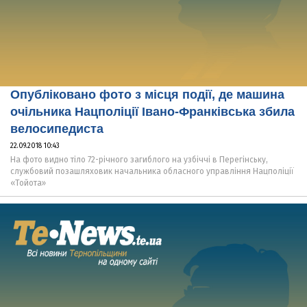
Опубліковано фото з місця події, де машина
очільника Нацполіції Івано-Франківська збила
велосипедиста
22.09.2018 10:43
На фото видно тіло 72-річного загиблого на узбіччі в Перегінську,
службовий позашляховик начальника обласного управління Нацполіції
«Тойота»