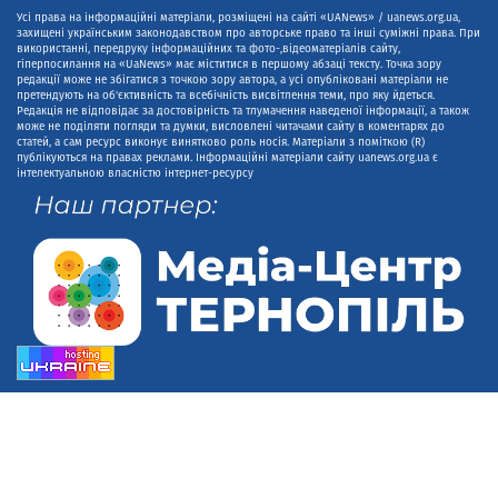
Усі права на інформаційні матеріали, розміщені на сайті «UANews» / uanews.org.ua,
захищені українським законодавством про авторське право та інші суміжні права. При
використанні, передруку інформаційних та фото-,відеоматеріалів сайту,
гіперпосилання на «UaNews» має міститися в першому абзаці тексту. Точка зору
редакції може не збігатися з точкою зору автора, а усі опубліковані матеріали не
претендують на об'єктивність та всебічність висвітлення теми, про яку йдеться.
Редакція не відповідає за достовірність та тлумачення наведеної інформації, а також
може не поділяти погляди та думки, висловлені читачами сайту в коментарях до
статей, а сам ресурс виконує винятково роль носія. Матеріали з поміткою (R)
публікуються на правах реклами. Інформаційні матеріали сайту uanews.org.ua є
інтелектуальною власністю інтернет-ресурсу