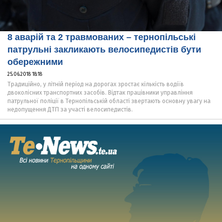
8 аварій та 2 травмованих – тернопільські
патрульні закликають велосипедистів бути
обережними
25.06.2018 18:18
Традиційно, у літній період на дорогах зростає кількість водіїв
двоколісних транспортних засобів. Відтак працівники управління
патрульної поліції в Тернопільській області звертають основну увагу на
недопущення ДТП за участі велосипедистів.