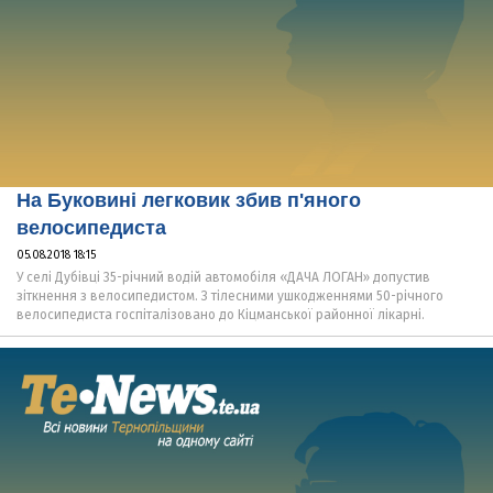
На Буковині легковик збив п'яного
велосипедиста
05.08.2018 18:15
У селі Дубівці 35-річний водій автомобіля «ДАЧА ЛОГАН» допустив
зіткнення з велосипедистом. З тілесними ушкодженнями 50-річного
велосипедиста госпіталізовано до Кіцманської районної лікарні.