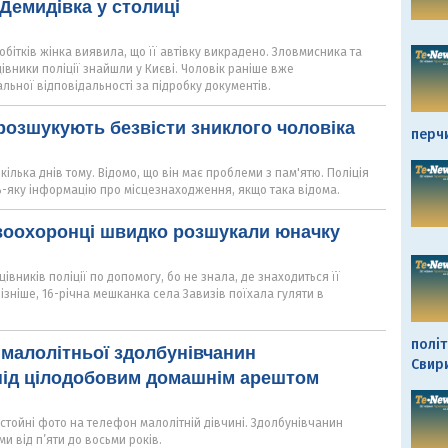
Демидівка у столиці
обітків жінка виявила, що її автівку викрадено. Зловмисника та
івники поліції знайшли у Києві. Чоловік раніше вже
льної відповідальності за підробку документів.
розшукують безвісти зниклого чоловіка
перч
кілька днів тому. Відомо, що він має проблеми з пам'ятю. Поліція
ь-яку інформацію про місцезнаходження, якщо така відома.
воохоронці швидко розшукали юначку
івників поліції по допомогу, бо не знала, де знаходиться її
пізніше, 16-річна мешканка села Завизів поїхала гуляти в
політ
малолітньої здолбунівчанин
Свир
під цілодобовим домашнім арештом
стойні фото на телефон малолітній дівчині. Здолбунівчанин
и від п’яти до восьми років.