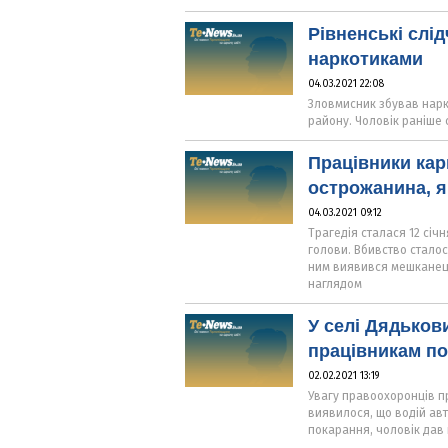
Рівненські слі
наркотиками
04.03.2021 22:08
Зловмисник збував нарко
району. Чоловік раніше 
Працівники ка
острожанина, я
04.03.2021 09:12
Трагедія сталася 12 січ
голови. Вбивство сталос
ним виявився мешканець
наглядом
У селі Дядьков
працівникам пол
02.02.2021 13:19
Увагу правоохоронців п
виявилося, що водій авт
покарання, чоловік дав