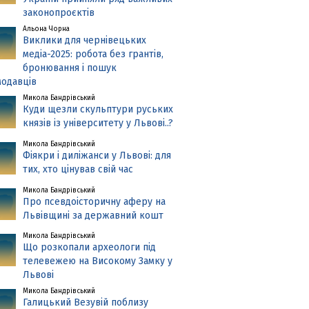
законопроєктів
Альона Чорна
Виклики для чернівецьких
медіа-2025: робота без грантів,
бронювання і пошук
одавців
Микола Бандрівський
Куди щезли скульптури руських
князів із університету у Львові..?
Микола Бандрівський
Фіякри і диліжанси у Львові: для
тих, хто цінував свій час
Микола Бандрівський
Про псевдоісторичну аферу на
Львівщині за державний кошт
Микола Бандрівський
Що розкопали археологи під
телевежею на Високому Замку у
Львові
Микола Бандрівський
Галицький Везувій поблизу