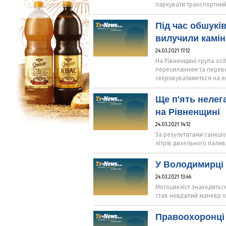
паркувати транспортний 
Під час обшукі
вилучили камі
24.03.2021 17:12
На Рівненщині група ос
пересиланням та переве
скеровуватиметься на е
Ще п'ять нелег
на Рівненщині
24.03.2021 14:12
За результатами санкці
літрів дизельного палив
У Володимирці 
24.03.2021 13:46
Мотоцикліст знаходитьс
став невдалий маневр о
Правоохоронці