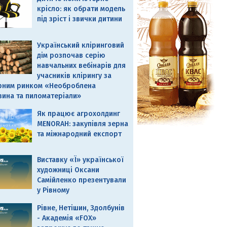
крісло: як обрати модель
під зріст і звички дитини
Український кліринговий
дім розпочав серію
навчальних вебінарів для
учасників клірингу за
рним ринком «Необроблена
вина та пиломатеріали»
Як працює агрохолдинг
MENORAH: закупівля зерна
та міжнародний експорт
Виставку «Ї» української
художниці Оксани
Самійленко презентували
у Рівному
Рівне, Нетішин, Здолбунів
- Академія «FOX»