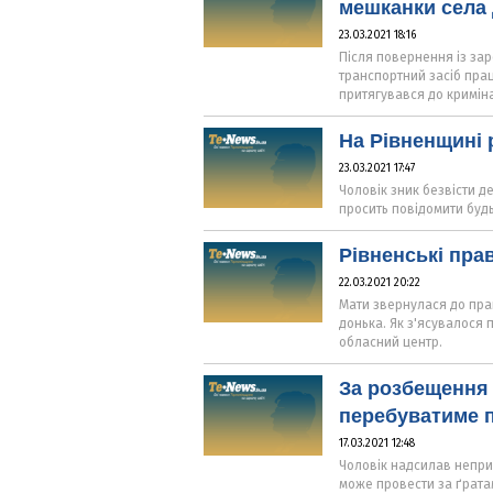
мешканки села 
23.03.2021 18:16
Після повернення із зар
транспортний засіб прац
притягувався до криміна
На Рівненщині 
23.03.2021 17:47
Чоловік зник безвісти де
просить повідомити буд
Рівненські пра
22.03.2021 20:22
Мати звернулася до прац
донька. Як з'ясувалося 
обласний центр.
За розбещення 
перебуватиме 
17.03.2021 12:48
Чоловік надсилав непри
може провести за ґратам