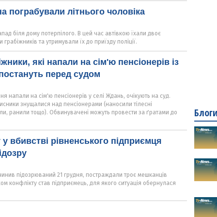
на пограбували літнього чоловіка
апад біля дому потерпілого. В цей час автівкою їхали двоє
и грабіжників та утримували їх до приїзду поліції.
жники, які напали на сім'ю пенсіонерів із
постануть перед судом
ня напали на сім'ю пенсіонерів у селі Ждань, очікують на суд.
исники знущалися над пенсіонерами (наносили тілесні
Блог
и, ранили тощо). Обвинувачені можуть провести за ґратами до
у вбивстві рівненського підприємця
ідозру
 вчинив підозрюваний 21 грудня, постраждали троє мешканців
ком конфлікту став підприємець, для якого ситуація обернулася