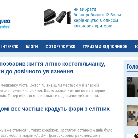
Як вибрати
безперебійник 12 Вольт:
керівництво з описом
ключових критерій
ІНТЕРВ'Ю
БЛОГИ
ФОТОРЕПОРТАЖ
ТУРИЗМ & ВІДПОЧИНОК
І
 позбавив життя літню костопільчанку,
Гол
и до довічного ув'язнення
 мешканку міста Костопіль знайшли мертвою у її власній
вся племінник покійної. Варто зазначити, що це не вперше
овік. Тепер вбивця має всі шанси на довічне ув'язнення.
домі все частіше крадуть фари з елітних
ку вже сталося 15 таких крадіжок. Протягом останніх 4 днів було
 автомобілів марки «Audi». Правоохоронці рекомендують