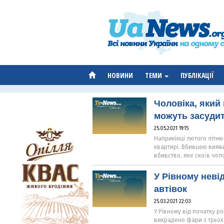
НОВИНИ
ТЕМИ
ПУБЛІКАЦІЇ
Чоловіка, який
можуть засудит
25.05.2021 19:15
Наприкінці лютого літню
квартирі. Вбивцею вияви
вбивство, яке скоїв чол
У Рівному неві
автівок
25.03.2021 22:03
У Рівному від початку ро
викрадено фари з трьох