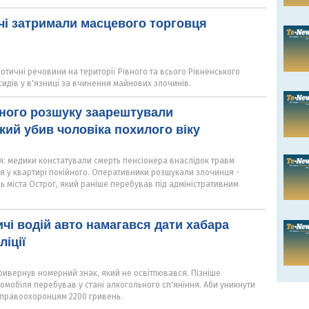
дчі затримали масцевого торговця
тичні речовини на території Рівного та всього Рівненського
сидів у в'язниці за вчинення майнових злочинів.
рного розшуку заарештували
кий убив чоловіка похилого віку
ня: медики констатували смерть пенсіонера внаслідок травм
я у квартирі покійного. Оперативники розшукали злочинця -
 міста Острог, який раніше перебував під адміністративним
ичі водій авто намагався дати хабара
іції
ривернув номерний знак, який не освітлювався. Пізніше
омобіля перебував у стані алкогольного сп'яніння. Аби уникнути
 правоохоронцям 2200 гривень.