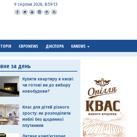
9 серпня 2026, 8:59:14
СТОРІЯ
ЄВРОNEWS
ДІАСПОРА
UANEWS
овне за день
Купити квартиру в києві:
чи готові ви до вибору
новобудови?
Клас для дітей різного
зросту: як розподілити
меблі без щоденної
плутанини
Дитяче комп’ютерне