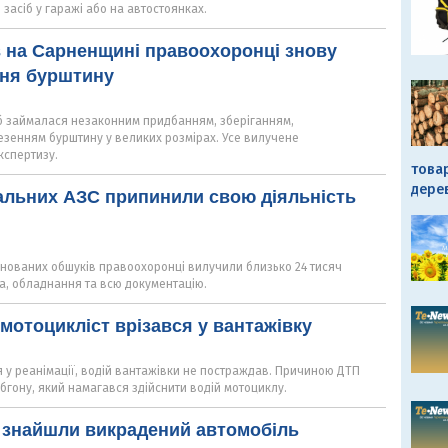
засіб у гаражі або на автостоянках.
в на Сарненщині правоохоронці знову
ння бурштину
іб займалася незаконним придбанням, зберіганням,
зенням бурштину у великих розмірах. Усе вилучене
кспертизу.
това
дере
альних АЗС припинили свою діяльність
онованих обшуків правоохоронці вилучили близько 24 тисяч
а, обладнання та всю документацію.
мотоцикліст врізався у вантажівку
я у реанімації, водій вантажівки не постраждав. Причиною ДТП
бгону, який намагався здійснити водій мотоциклу.
 знайшли викрадений автомобіль