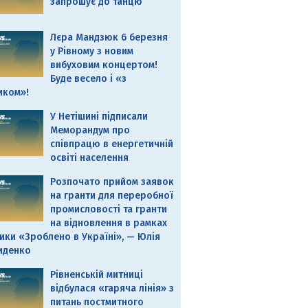
запрошує до танцю
Лєра Мандзюк 6 березня
у Рівному з новим
вибуховим концертом!
Буде весело і «з
иком»!
У Нетішині підписали
Меморандум про
співпрацю в енергетичній
освіті населення
Розпочато прийом заявок
на гранти для переробної
промисловості та гранти
на відновлення в рамках
ики «Зроблено в Україні», — Юлія
иденко
Рівненській митниці
відбулася «гаряча лінія» з
питань постмитного