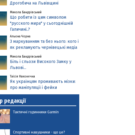
Дрогобича на Львівщині
Микола Бандрівський
Що робити із цим символом
"русского мира" у сьогоднішній
Галичині..?
Альона Чорна
З маркуванням та без нього: кого і
як рекламують чернівецькі медіа
Микола Бандрівський
Біль і сльози Високого Замку у
Львові...
Таїсія Наконечна
Як українцям промивають мізки:
про маніпуляції і фейки
р редакції
Тактичні годинники Garmin
Спортивні навушники - що це?