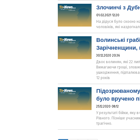
Злочинчі з Дуб
01.02.2021 12:20
На дідуся було скоєно н
чоловіків, які наздогнал
Волинські грабі
Зарічненщини, 
30.12.2020 20:36
Двоє волинян, які 22 лип
Вимагаючи гроші, зловм
ушкодження, підпалювал
12 років
Підозрюваному 
було вручено п
25.12.2020 08:12
У результаті бійки, яку
Рівного. Пізніше учасни
трагічно.