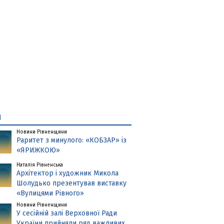
и
Новини Рівненщини
Раритет з минулого: «КОБЗАР» із
«ЯРИЖКОЮ»
Наталія Рівненська
Архітектор і художник Микола
Шолудько презентував виставку
«Вулицями Рівного»
Новини Рівненщини
У сесійній залі Верховної Ради
України прийняли ряд важливих