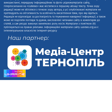
використанні, передруку інформаційних та фото-,відеоматеріалів сайту,
гіперпосилання на «UaNews» має міститися в першому абзаці тексту. Точка зору
редакції може не збігатися з точкою зору автора, а усі опубліковані матеріали не
претендують на об'єктивність та всебічність висвітлення теми, про яку йдеться.
Редакція не відповідає за достовірність та тлумачення наведеної інформації, а також
може не поділяти погляди та думки, висловлені читачами сайту в коментарях до
статей, а сам ресурс виконує винятково роль носія. Матеріали з поміткою (R)
публікуються на правах реклами. Інформаційні матеріали сайту uanews.org.ua є
інтелектуальною власністю інтернет-ресурсу