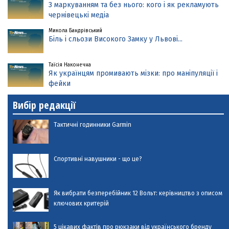
З маркуванням та без нього: кого і як рекламують
чернівецькі медіа
Микола Бандрівський
Біль і сльози Високого Замку у Львові...
Таїсія Наконечна
Як українцям промивають мізки: про маніпуляції і
фейки
Вибір редакції
Тактичні годинники Garmin
Спортивні навушники - що це?
Як вибрати безперебійник 12 Вольт: керівництво з описом
ключових критерій
5 цікавих фактів про рюкзаки від українського бренду