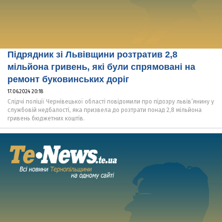
Підрядник зі Львівщини розтратив 2,8
мільйона гривень, які були спрямовані на
ремонт буковинських доріг
17.06.2024 20:18
Слідчі поліції Чернівецької області повідомили про підозру львів’янину у
службовій недбалості, яка призвела до розтрати понад 2,8 мільйона
гривень бюджетних коштів.