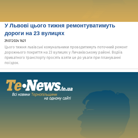
У Львові цього тижня ремонтуватимуть
дороги на 23 вулицях
29.07.2024 16:21
Цього тижня львівські комунальники проводитимуть поточний ремонт
дорожнього покриття на 23 вулицях у Личаківському районі. Водіїв
приватного транспорту просять взяти це до уваги при плануванні
поїздок.