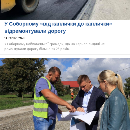
У Соборному «від каплички до каплички»
відремонтували дорогу
13.09.2021 19:40
У Соборному Байковецької громади, що на Тернопільщині не
ремонтували дорогу більше як 25 років.