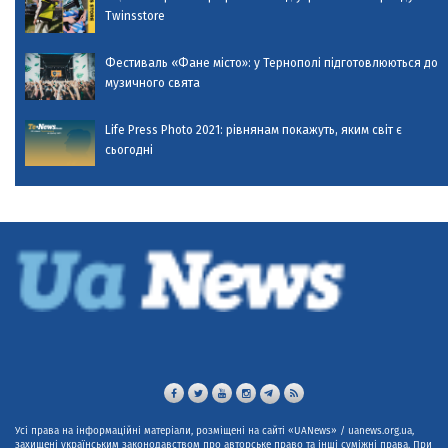
Twinsstore
Фестиваль «Фане місто»: у Тернополі підготовлюються до
музичного свята
Life Press Photo 2021: рівнянам покажуть, яким світ є
сьогодні
Усі права на інформаційні матеріали, розміщені на сайті «UANews» / uanews.org.ua,
захищені українським законодавством про авторське право та інші суміжні права. При