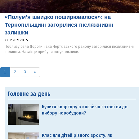
«Полум’я швидко поширювалося»: на
Тернопільщині загорілися післяжнивні
залишки
23.08.2021 20:55
Поблизу села Дорогичівка Чортківського району загорілися післяжнивні
залишки. На місце прибули рятувальники.
(current)
1
2
3
»
Головне за день
Купити квартиру в києві: чи готові ви до
вибору новобудови?
Клас для дітей різного зросту: як