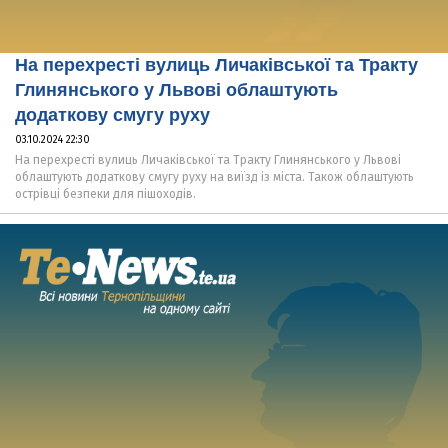
На перехресті вулиць Личаківської та Тракту
Глинянського у Львові облаштують
додаткову смугу руху
03.10.2024 22:30
На перехресті вулиць Личаківської та Тракту Глинянського у Львові
облаштують додаткову смугу руху на виїзд із міста. Також облаштують
острівці безпеки для пішоходів.