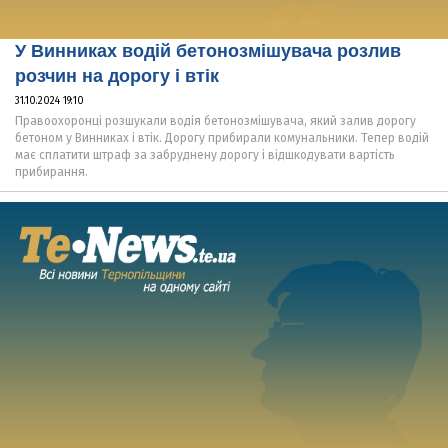
У Винниках водій бетонозмішувача розлив
розчин на дорогу і втік
31.10.2024 19:10
Правоохоронці розшукали водія бетонозмішувача, який залив дорогу
бетоном у Винниках і втік. Дорогу прибирали комунальники. Тепер водій
має сплатити штраф за забруднену дорогу і відшкодувати вартість
прибирання.