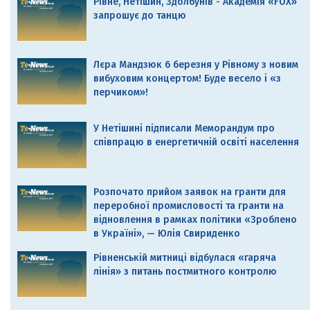
Рівне, Нетішин, Здолбунів - Академія «FOX»
запрошує до танцю
Лєра Мандзюк 6 березня у Рівному з новим
вибуховим концертом! Буде весело і «з
перчиком»!
У Нетішині підписали Меморандум про
співпрацю в енергетичній освіті населення
Розпочато прийом заявок на гранти для
переробної промисловості та гранти на
відновлення в рамках політики «Зроблено
в Україні», — Юлія Свириденко
Рівненській митниці відбулася «гаряча
лінія» з питань постмитного контролю