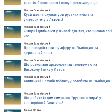
грантів, бронювання і пошук рекламодавців
Микола Бандрівський
Куди щезли скульптури руських князів із
університету у Львові..?
Микола Бандрівський
Фіякри і диліжанси у Львові: для тих, хто цінував сві
час
Микола Бандрівський
Про псевдоісторичну аферу на Львівщині за
державний кошт
Микола Бандрівський
Що розкопали археологи під телевежею на
Високому Замку у Львові
Микола Бандрівський
Галицький Везувій поблизу Дрогобича на Львівщині
Микола Бандрівський
Що робити із цим символом "русского мира" у
сьогоднішній Галичині..?
Альона Чорна