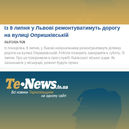
Із 8 липня у Львові ремонтуватимуть дорогу
на вулиці Опришківській
06.07.2024 11:28
Із понеділка, 8 липня, у Львові комунальники ремонтуватимуть ділянку
дороги на вулиці Опришківській. Роботи планують завершити в суботу, 13
липня. Про це повідомили в пресслужбі Львівської міської ради. Як
зазначають у міськраді, ремонт будуть прово