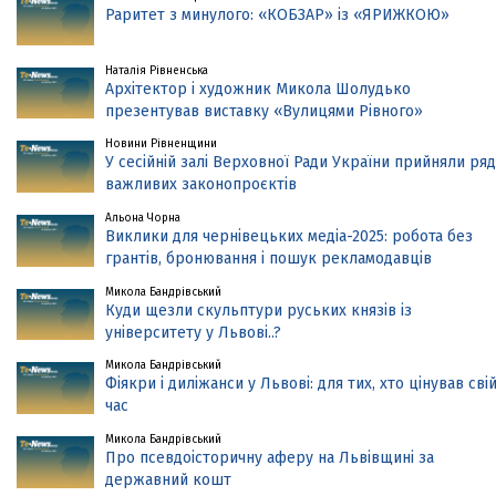
Раритет з минулого: «КОБЗАР» із «ЯРИЖКОЮ»
Наталія Рівненська
Архітектор і художник Микола Шолудько
презентував виставку «Вулицями Рівного»
Новини Рівненщини
У сесійній залі Верховної Ради України прийняли ряд
важливих законопроєктів
Альона Чорна
Виклики для чернівецьких медіа-2025: робота без
грантів, бронювання і пошук рекламодавців
Микола Бандрівський
Куди щезли скульптури руських князів із
університету у Львові..?
Микола Бандрівський
Фіякри і диліжанси у Львові: для тих, хто цінував сві
час
Микола Бандрівський
Про псевдоісторичну аферу на Львівщині за
державний кошт