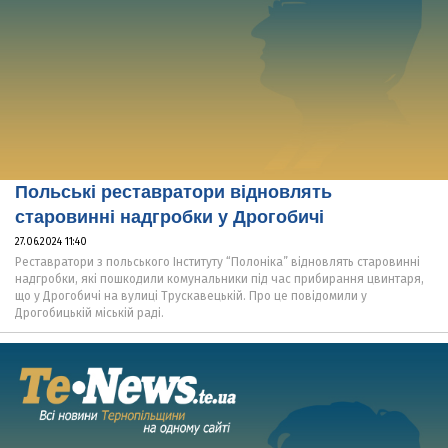
Польські реставратори відновлять
старовинні надгробки у Дрогобичі
27.06.2024 11:40
Реставратори з польського Інституту “Полоніка” відновлять старовинні
надгробки, які пошкодили комунальники під час прибирання цвинтаря,
що у Дрогобичі на вулиці Трускавецькій. Про це повідомили у
Дрогобицькій міській раді.