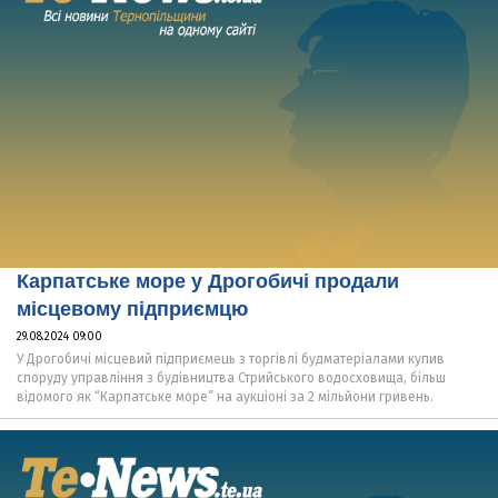
Карпатське море у Дрогобичі продали
місцевому підприємцю
29.08.2024 09:00
У Дрогобичі місцевий підприємець з торгівлі будматеріалами купив
споруду управління з будівництва Стрийського водосховища, більш
відомого як “Карпатське море” на аукціоні за 2 мільйони гривень.