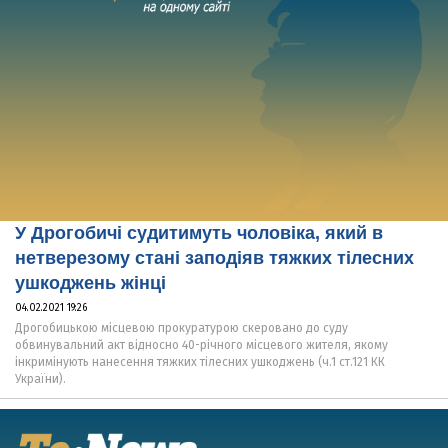
У Дрогобичі судитимуть чоловіка, який в
нетверезому стані заподіяв тяжких тілесних
ушкоджень жінці
04.02.2021 19:26
Дрогобицькою місцевою прокуратурою скеровано до суду
обвинувальний акт відносно 40-річного місцевого жителя, якому
інкримінують нанесення тяжких тілесних ушкоджень (ч.1 ст.121 КК
України).