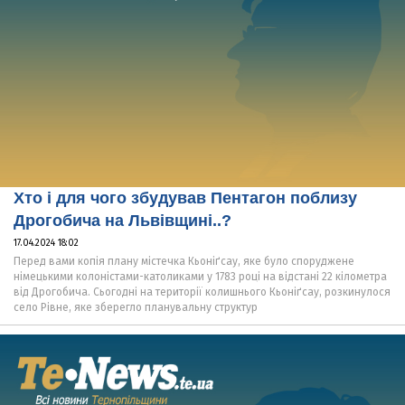
Хто і для чого збудував Пентагон поблизу
Дрогобича на Львівщині..?
17.04.2024 18:02
Перед вами копія плану містечка Кьоніґсау, яке було споруджене
німецькими колоністами-католиками у 1783 році на відстані 22 кілометра
від Дрогобича. Сьогодні на території колишнього Кьоніґсау, розкинулося
село Рівне, яке зберегло планувальну структур