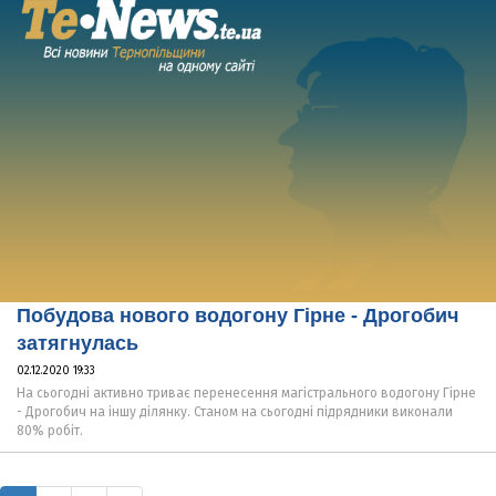
Побудова нового водогону Гірне - Дрогобич
затягнулась
02.12.2020 19:33
На сьогодні активно триває перенесення магістрального водогону Гірне
- Дрогобич на іншу ділянку. Станом на сьогодні підрядники виконали
80% робіт.