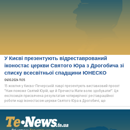
У Києві презентують відреставрований
іконостас церкви Святого Юра з Дрогобича зі
списку всесвітньої спадщини ЮНЕСКО
06.10.2024 11:35
15 жовтня у Києво-Печерській лаврі презентують виставковий проєкт
"Нам поможе Святий Юрій, ще й Пречиста Мати волю здобувати!". Ця
експозиція присвячена результатам чотирирічної реставраційної
роботи над іконостасом церкви Святого Юра в Дрогобичі, що