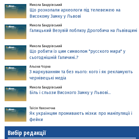
Микола Бандрівський
Що розкопали археологи під телевежею на
Високому Замку у Львові
Микола Бандрівський
Галицький Везувій поблизу Дрогобича на Львівщині
Микола Бандрівський
Що робити із цим символом "русского мира" у
сьогоднішній Галичині..?
Альона Чорна
З маркуванням та без нього: кого і як рекламують
чернівецькі медіа
Микола Бандрівський
Біль і сльози Високого Замку у Львові...
Таїсія Наконечна
Як українцям промивають мізки: про маніпуляції і
фейки
Вибір редакції