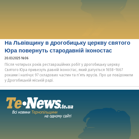
На Львівщину в дрогобицьку церкву святого
Юра повернуть стародавній іконостас
20.03.2025 16:06
Після чотирьох років реставраційних робіт у дрогобицьку церкву
Святого Юра привезуть давній іконостас, який датується 1658–1667
роками і налічує 97 складових частин та п’ять ярусів. Про це повідомили
у Дрогобицькій міській раді.