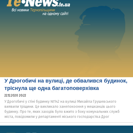
У Дрогобичі на вулиці, де обвалився будинок,
тріснула ще одна багатоповерхівка
22.12.2020 20:22
У Дрогобичі у стіні будинку №142 на вулиці Михайла Грушевського
виявили тріщини. Це викликало занепокоєння у мешканців цього
будинку. Про те, яких заходів було вжито з боку комунальних служб
міста, повідомили у департаменті міського господарства Дрог