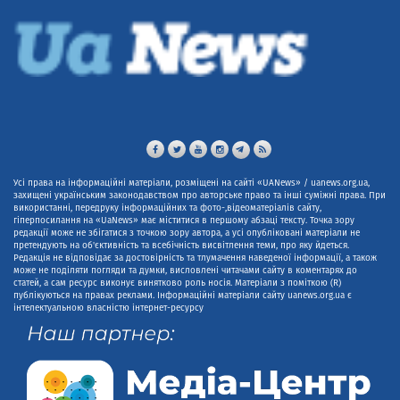
Усі права на інформаційні матеріали, розміщені на сайті «UANews» / uanews.org.ua,
захищені українським законодавством про авторське право та інші суміжні права. При
використанні, передруку інформаційних та фото-,відеоматеріалів сайту,
гіперпосилання на «UaNews» має міститися в першому абзаці тексту. Точка зору
редакції може не збігатися з точкою зору автора, а усі опубліковані матеріали не
претендують на об'єктивність та всебічність висвітлення теми, про яку йдеться.
Редакція не відповідає за достовірність та тлумачення наведеної інформації, а також
може не поділяти погляди та думки, висловлені читачами сайту в коментарях до
статей, а сам ресурс виконує винятково роль носія. Матеріали з поміткою (R)
публікуються на правах реклами. Інформаційні матеріали сайту uanews.org.ua є
інтелектуальною власністю інтернет-ресурсу