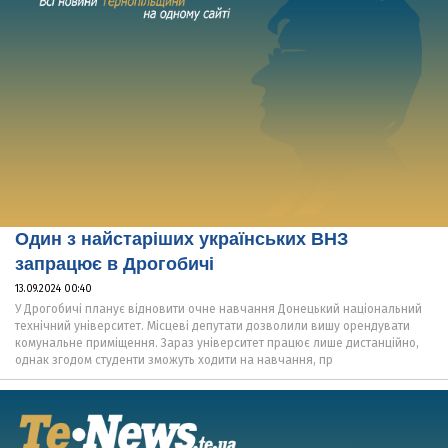
Один з найстаріших українських ВНЗ
запрацює в Дрогобичі
13.09.2024 00:40
У Дрогобичі планує відновити очне навчання Донецький національний
технічний університет. Місцеві депутати дозволили вишу орендувати
комунальне приміщення. Зараз університет працює лише дистанційно,
однак згодом студенти зможуть ходити на навчання, пр