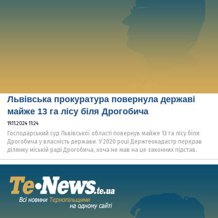
Львівська прокуратура повернула державі
майже 13 га лісу біля Дрогобича
19.11.2024 11:24
Господарський суд Львівської області повернув майже 13 га лісу біля
Дрогобича у власність держави. У 2020 році Держгеокадастр передав
ділянку міській раді Дрогобича, хоча не мав на це законних підстав.