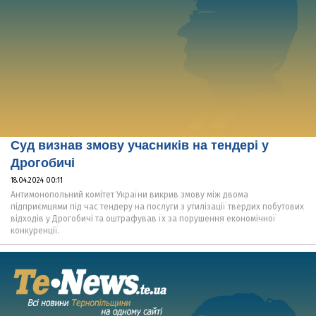
Суд визнав змову учасників на тендері у
Дрогобичі
18.04.2024 00:11
Антимонопольний комітет України викрив змову між двома
підприємцями під час тендеру на послуги з утилізації твердих побутових
відходів у Дрогобичі та оштрафував їх за порушення економічної
конкуренції.