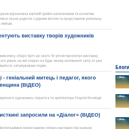
рвня відзначила ювілей! Ідейні натхненники та колектив
тися своєю радістю з рідним містом та представили унікальну
 митців.
ентують виставку творів художників
я
живопису «Євро-Арт» до свого 10-річчя презентує виставку
ого рівня, на які глядач на будь-якому континенті світу от уже
Блог
ивиться, затамувавши подих.
і - геніальний митець і педагог, якого
ненщина (ВІДЕО)
видатного художника, педагога та архітектора Георгія Косміаді
мисткині запросили на «Діалог» (ВІДЕО)
 фотографиня представили спільну виставку під назвою