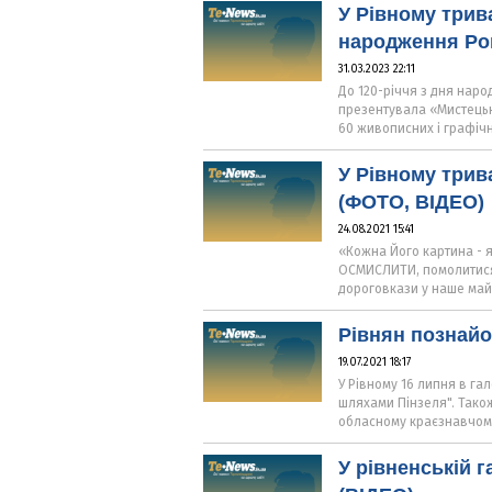
У Рівному трива
народження Ро
31.03.2023 22:11
До 120-річчя з дня нар
презентувала «Мистецьк
60 живописних і графічн
У Рівному трив
(ФОТО, ВІДЕО)
24.08.2021 15:41
«Кожна Його картина - я
ОСМИСЛИТИ, помолитися і
дороговкази у наше май
Рівнян познайо
19.07.2021 18:17
У Рівному 16 липня в га
шляхами Пінзеля". Також
обласному краєзнавчому
У рівненській 