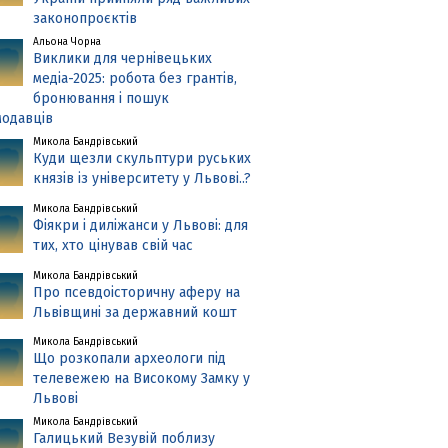
законопроєктів
Альона Чорна
Виклики для чернівецьких
медіа-2025: робота без грантів,
бронювання і пошук
одавців
Микола Бандрівський
Куди щезли скульптури руських
князів із університету у Львові..?
Микола Бандрівський
Фіякри і диліжанси у Львові: для
тих, хто цінував свій час
Микола Бандрівський
Про псевдоісторичну аферу на
Львівщині за державний кошт
Микола Бандрівський
Що розкопали археологи під
телевежею на Високому Замку у
Львові
Микола Бандрівський
Галицький Везувій поблизу