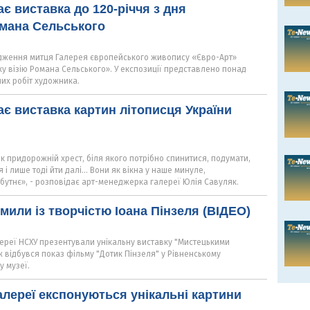
є виставка до 120-річчя з дня
мана Сельського
одження митця Галерея європейського живопису «Євро-Арт»
у візію Романа Сельського». У експозиції представлено понад
их робіт художника.
ає виставка картин літописця України
к придорожній хрест, біля якого потрібно спинитися, подумати,
 лише тоді йти далі... Вони як вікна у наше минуле,
бутнє», - розповідає арт-менеджерка галереї Юлія Савуляк.
мили із творчістю Іоана Пінзеля (ВІДЕО)
лереї НСХУ презентували унікальну виставку "Мистецькими
 відбувся показ фільму "Дотик Пінзеля" у Рівненському
 музеї.
галереї експонуються унікальні картини