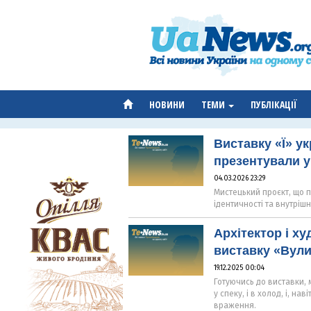
НОВИНИ
ТЕМИ
ПУБЛІКАЦІЇ
Виставку «Ї» у
презентували у
04.03.2026 23:29
Мистецький проєкт, що п
ідентичності та внутрішнь
Архітектор і х
виставку «Вул
19.12.2025 00:04
Готуючись до виставки, 
у спеку, і в холод, і, н
враження.