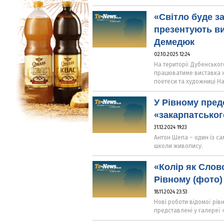
«Світло буде з
презентують ви
Демедюк
02.10.2025 12:24
На території Дубенськог
працюватиме виставка ж
поетеси та художниці На
У Рівному пред
«закарпатського
31.12.2024 19:23
Антон Шепа – один із са
школи живопису.
«Колір як Слов
Рівному (фото)
18.11.2024 23:53
Нові роботи відомої рів
представлені у галереї «