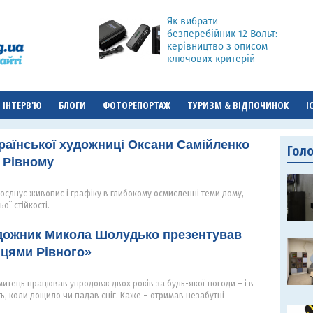
Як вибрати
безперебійник 12 Вольт:
керівництво з описом
ключових критерій
ІНТЕРВ'Ю
БЛОГИ
ФОТОРЕПОРТАЖ
ТУРИЗМ & ВІДПОЧИНОК
І
країнської художниці Оксани Самійленко
Гол
 Рівному
оєднує живопис і графіку в глибокому осмисленні теми дому,
ої стійкості.
удожник Микола Шолудько презентував
ицями Рівного»
митець працював упродовж двох років за будь-якої погоди – і в
авіть, коли дощило чи падав сніг. Каже – отримав незабутні