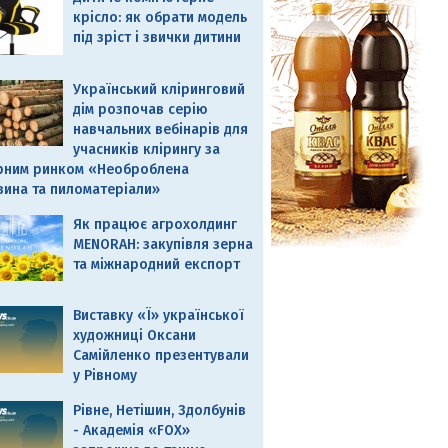
крісло: як обрати модель
під зріст і звички дитини
Український кліринговий
дім розпочав серію
навчальних вебінарів для
учасників клірингу за
рним ринком «Необроблена
вина та пиломатеріали»
Як працює агрохолдинг
MENORAH: закупівля зерна
та міжнародний експорт
Виставку «Ї» української
художниці Оксани
Самійленко презентували
у Рівному
Рівне, Нетішин, Здолбунів
- Академія «FOX»