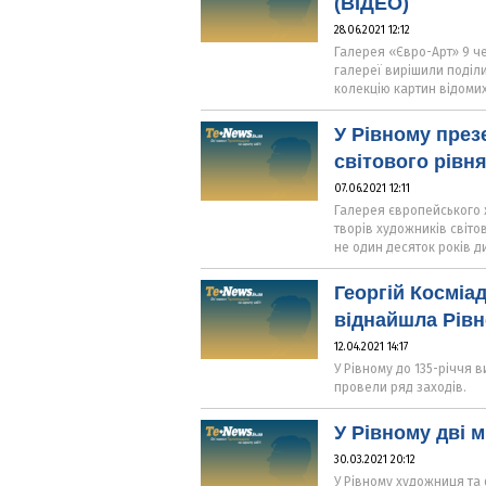
(ВІДЕО)
28.06.2021 12:12
Галерея «Євро-Арт» 9 че
галереї вирішили поділи
колекцію картин відомих
У Рівному през
світового рівн
07.06.2021 12:11
Галерея європейського 
творів художників світов
не один десяток років д
Георгій Косміад
віднайшла Рів
12.04.2021 14:17
У Рівному до 135-річчя 
провели ряд заходів.
У Рівному дві 
30.03.2021 20:12
У Рівному художниця та