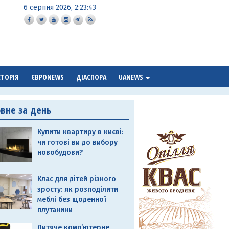
6 серпня 2026, 2:23:44
СТОРІЯ
ЄВРОNEWS
ДІАСПОРА
UANEWS
овне за день
Купити квартиру в києві:
чи готові ви до вибору
новобудови?
Клас для дітей різного
зросту: як розподілити
меблі без щоденної
плутанини
Дитяче комп’ютерне