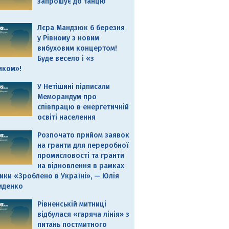
запрошує до танцю
Лєра Мандзюк 6 березня
у Рівному з новим
вибуховим концертом!
Буде весело і «з
иком»!
У Нетішині підписали
Меморандум про
співпрацю в енергетичній
освіті населення
Розпочато прийом заявок
на гранти для переробної
промисловості та гранти
на відновлення в рамках
ики «Зроблено в Україні», — Юлія
иденко
Рівненській митниці
відбулася «гаряча лінія» з
питань постмитного