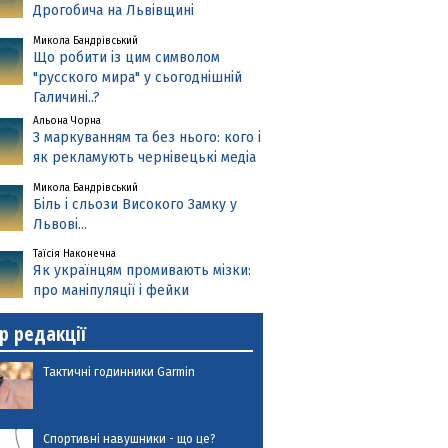
Дрогобича на Львівщині
Микола Бандрівський
Що робити із цим символом
"русского мира" у сьогоднішній
Галичині..?
Альона Чорна
З маркуванням та без нього: кого і
як рекламують чернівецькі медіа
Микола Бандрівський
Біль і сльози Високого Замку у
Львові...
Таїсія Наконечна
Як українцям промивають мізки:
про маніпуляції і фейки
р редакції
Тактичні годинники Garmin
Спортивні навушники - що це?