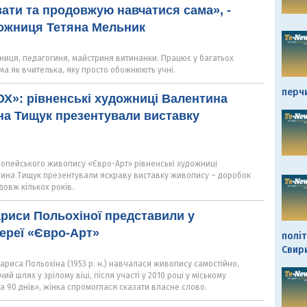
ти та продовжую навчатися сама», -
дожниця Тетяна Мельник
ниця, педагогиня, майстриня витинанки. Працює у багатьох
ома як вчителька, яку просто обожнюють учні.
перч
»: рівненські художниці Валентина
на Тищук презентували виставку
ропейського живопису «Євро-Арт» рівненські художниці
рина Тищук презентували яскраву виставку живопису – доробок
довж кількох років.
риси Польохіної представили у
лереї «Євро-Арт»
політ
Свир
риса Польохіна (1953 р. н.) навчалася живопису самостійно,
ий шлях у зрілому віці, після участі у 2010 році у міському
за 90 днів», жінка спромоглася сказати власне слово.