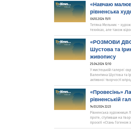
«Навчаю малюва
рівненська ху
06.10.2024 15:11
Тетяна Мельник – худож
техніках, але також від
«РОЗМОВИ ДВОХ
Шустова та Іри
живопису
25.04.2024 12:10
У мистецькій галереї єв
Валентина Шустова та І
активної творчості впро
«Провесінь» Ла
рівненській га
14.03.2024 22:23
Рівненська художниця Ла
проте, ступивши на творч
проєкті «Стань Гогеном 