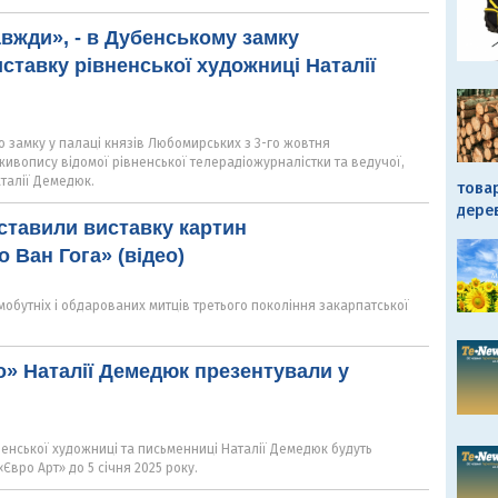
авжди», - в Дубенському замку
ставку рівненської художниці Наталії
о замку у палаці князів Любомирських з 3-го жовтня
ивопису відомої рівненської телерадіожурналістки та ведучої,
талії Демедюк.
това
дере
ставили виставку картин
 Ван Гога» (відео)
мобутніх і обдарованих митців третього покоління закарпатської
о» Наталії Демедюк презентували у
ненської художниці та письменниці Наталії Демедюк будуть
Євро Арт» до 5 січня 2025 року.