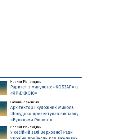
и
Новини Рівненщини
Раритет з минулого: «КОБЗАР» із
«ЯРИЖКОЮ»
Наталія Рівненська
Архітектор і художник Микола
Шолудько презентував виставку
«Вулицями Рівного»
Новини Рівненщини
У сесійній залі Верховної Ради
України прийняли ряд важливих