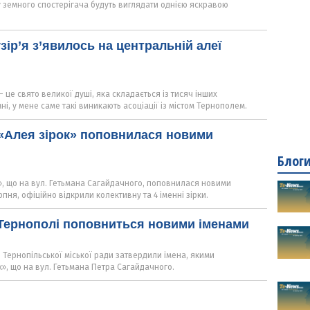
у земного спостерігача будуть виглядати однією яскравою
зір’я з’явилось на центральній алеї
 це свято великої душі, яка складається із тисяч інших
і, у мене саме такі виникають асоціації із містом Тернополем.
«Алея зірок» поповнилася новими
Блог
», що на вул. Гетьмана Сагайдачного, поповнилася новими
рпня, офіційно відкрили колективну та 4 іменні зірки.
 Тернополі поповниться новими іменами
 Тернопільської міської ради затвердили імена, якими
», що на вул. Гетьмана Петра Сагайдачного.