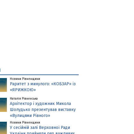
и
Новини Рівненщини
Раритет з минулого: «КОБЗАР» із
«ЯРИЖКОЮ»
Наталія Рівненська
Архітектор і художник Микола
Шолудько презентував виставку
«Вулицями Рівного»
Новини Рівненщини
У сесійній залі Верховної Ради
України прийняли ряд важливих