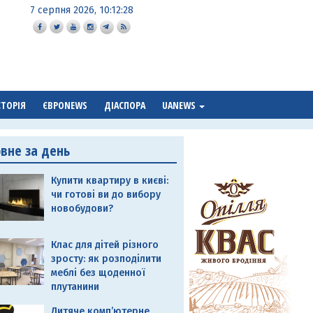
7 серпня 2026, 10:12:29
СТОРІЯ
ЄВРОNEWS
ДІАСПОРА
UANEWS
овне за день
Купити квартиру в києві:
чи готові ви до вибору
новобудови?
Клас для дітей різного
зросту: як розподілити
меблі без щоденної
плутанини
Дитяче комп’ютерне