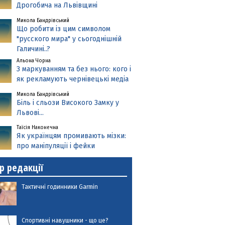
Дрогобича на Львівщині
Микола Бандрівський
Що робити із цим символом
"русского мира" у сьогоднішній
Галичині..?
Альона Чорна
З маркуванням та без нього: кого і
як рекламують чернівецькі медіа
Микола Бандрівський
Біль і сльози Високого Замку у
Львові...
Таїсія Наконечна
Як українцям промивають мізки:
про маніпуляції і фейки
р редакції
Тактичні годинники Garmin
Спортивні навушники - що це?