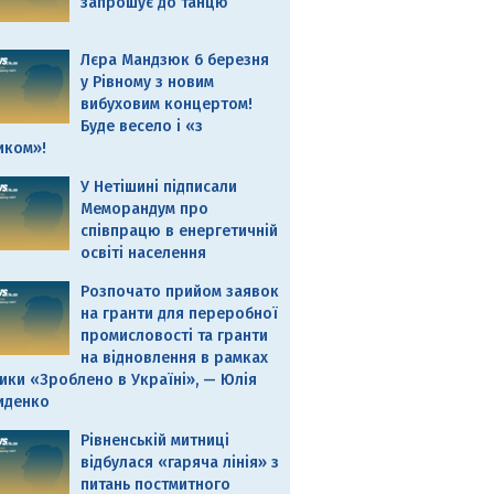
запрошує до танцю
Лєра Мандзюк 6 березня
у Рівному з новим
вибуховим концертом!
Буде весело і «з
иком»!
У Нетішині підписали
Меморандум про
співпрацю в енергетичній
освіті населення
Розпочато прийом заявок
на гранти для переробної
промисловості та гранти
на відновлення в рамках
ики «Зроблено в Україні», — Юлія
иденко
Рівненській митниці
відбулася «гаряча лінія» з
питань постмитного