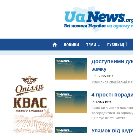
НОВИНИ
ТЕМИ
ПУБЛІКАЦІЇ
Доступними для
замку
06.10.2025 10:12
З'явилися спеціальні ма
4 прості порад
12.11.2024 14:39
Якщо ви з часом помітил
зосередитися на одному 
це псує якість життя.
Уламок від шур