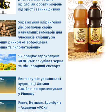
крісло: як обрати модель
під зріст і звички дитини
Український кліринговий
дім розпочав серію
навчальних вебінарів для
учасників клірингу за
рним ринком «Необроблена
вина та пиломатеріали»
Як працює агрохолдинг
MENORAH: закупівля зерна
та міжнародний експорт
Виставку «Ї» української
художниці Оксани
Самійленко презентували
у Рівному
Рівне, Нетішин, Здолбунів
- Академія «FOX»