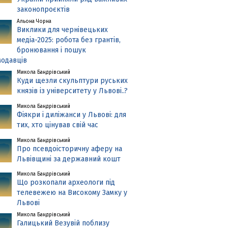
законопроєктів
Альона Чорна
Виклики для чернівецьких
медіа-2025: робота без грантів,
бронювання і пошук
одавців
Микола Бандрівський
Куди щезли скульптури руських
князів із університету у Львові..?
Микола Бандрівський
Фіякри і диліжанси у Львові: для
тих, хто цінував свій час
Микола Бандрівський
Про псевдоісторичну аферу на
Львівщині за державний кошт
Микола Бандрівський
Що розкопали археологи під
телевежею на Високому Замку у
Львові
Микола Бандрівський
Галицький Везувій поблизу