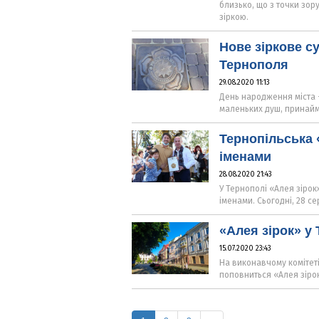
близько, що з точки зор
зіркою.
Нове зіркове су
Тернополя
29.08.2020 11:13
День народження міста –
маленьких душ, принаймн
Тернопільська 
іменами
28.08.2020 21:43
У Тернополі «Алея зірок
іменами. Сьогодні, 28 се
«Алея зірок» у
15.07.2020 23:43
На виконавчому комітеті
поповниться «Алея зірок