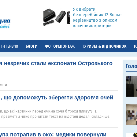
Як вибрати
безперебійник 12 Вольт:
керівництво з описом
ключових критерій
ІНТЕРВ'Ю
БЛОГИ
ФОТОРЕПОРТАЖ
ТУРИЗМ & ВІДПОЧИНОК
І
 незрячих стали експонати Острозького
Гол
кети
и, що допоможуть зберегти здоров’я очей
и, що всі картинки перед очима хоча б трохи пливуть, а
предметі й чітко прочитати текст на відстані дедалі складніше,
упа потрапив в око: медики повернули