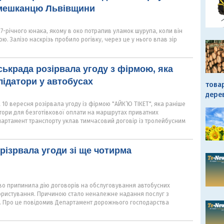
 мешканцю Львівщини
7-річного юнака, якому в око потрапив уламок шурупа, коли він
ю. Залізо наскрізь пробило рогівку, через це у нього впав зір
ськрада розірвала угоду з фірмою, яка
ідатори у автобусах
това
дере
 10 вересня розірвала угоду із фірмою "АЙК’Ю ТІКЕТ", яка раніше
тори для безготівкової оплати на маршрутах приватних
партамент транспорту уклав тимчасовий договір із тролейбусним
різрвала угоди зі ще чотирма
во припинила дію договорів на обслуговування автобусних
ористування. Причиною стало неналежне надання послуг з
. Про це повідомив Департамент дорожнього господарства