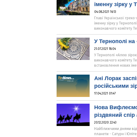
іменну зірку у 
04.08.2021 16:13
Главі Української грек
іменну зірку у Тернопол
виконавчого комітету Те
У Тернополі на 
21.07.2021 18:04
У Тернополі «Алею зіро
виконавчого комітету Те
встановлення нових імен
Ані Лорак засп
російськими зір
17.04.2021 01:47
Нова Вифлеємс
різдвяний спір 
20.12.2020 22:43
Найближчими днями відб
планети - Сатурн і Юпіте