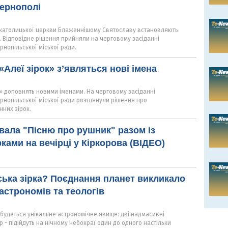
Тернополі
о-католицької церкви Блаженнішому Святославу встановляють
і. Відповідне рішення прийняли на черговому засіданні
рнопільської міської ради.
«Алеї зірок» з’являться нові імена
к» доповнять новими іменами. На черговому засіданні
рнопільської міської ради розглянули рішення про
них зірок.
івала "Пісню про рушник" разом із
ками на вечірці у Кіркорова (ВІДЕО)
ька зірка? Поєднання планет викликало
астрономів та теологів
удеться унікальне астрономічне явище: дві надмасивні
р - підійдуть на нічному небокраї один до одного настільки