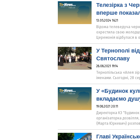
Телезірка з Че
вперше показал
13.05.2024 16:21
Відома телеведуча черн
охрестила свою молодшу
Церемонія відбулася в о
У Тернополі ві
Святославу
28.08.2021 19:14
Тернопільська «Алея зі
іменами. Сьогодні, 28 се
У «Будинок кул
вкладаємо душу
19.08.2021 20:11
Директорка КЗ "Будинок 
організаторка дозвілля,
(Марта Юркевич) розпов
Главі Українсь