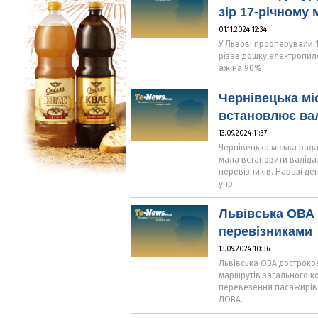
зір 17-річному
01.11.2024 12:34
У Львові прооперували 1
різав дошку електропило
аж на 90%.
Чернівецька мі
встановлює вал
13.09.2024 11:37
Чернівецька міська рада
мала встановити валіда
перевізників. Наразі де
упр
Львівська ОВА 
перевізниками
13.09.2024 10:36
Львівська ОВА достроко
маршрутів загального к
перевезення пасажирів
ЛОВА.