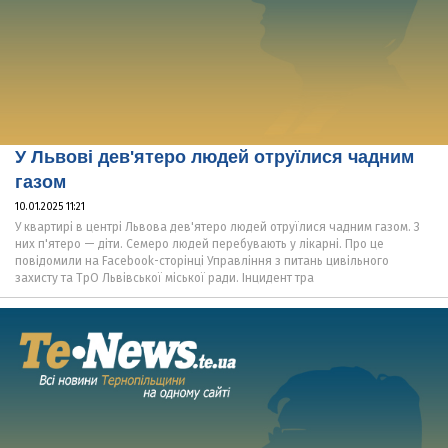
У Львові дев'ятеро людей отруїлися чадним
газом
10.01.2025 11:21
У квартирі в центрі Львова дев'ятеро людей отруїлися чадним газом. З
них п'ятеро — діти. Семеро людей перебувають у лікарні. Про це
повідомили на Facebook-сторінці Управління з питань цивільного
захисту та ТрО Львівської міської ради. Інцидент тра