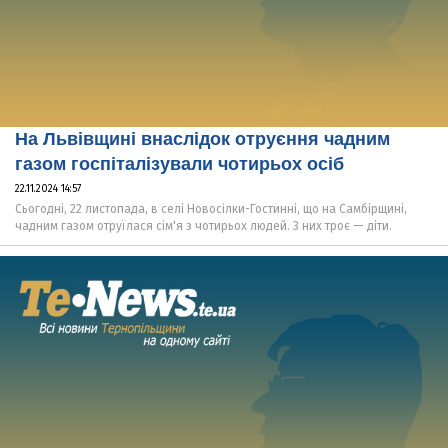
На Львівщині внаслідок отруєння чадним
газом госпіталізували чотирьох осіб
22.11.2024 14:57
Сьогодні, 22 листопада, в селі Новосілки-Гостинні, що на Самбірщині,
чадним газом отруїлася сім'я з чотирьох людей. З них троє — діти.