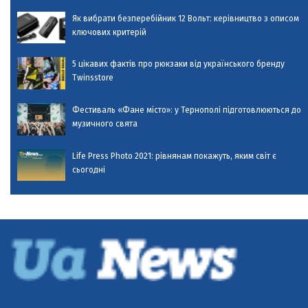
Як вибрати безперебійник 12 Вольт: керівництво з описом
ключових критерій
5 цікавих фактів про рюкзаки від українського бренду
Twinsstore
Фестиваль «Фане місто»: у Тернополі підготовлюються до
музичного свята
Life Press Photo 2021: рівнянам покажуть, яким світ є
сьогодні