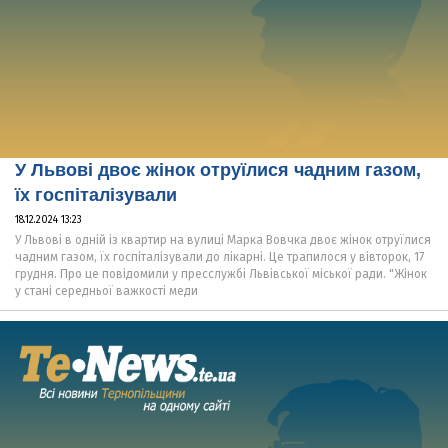
У Львові двоє жінок отруїлися чадним газом,
їх госпіталізували
18.12.2024 13:23
У Львові в одній із квартир на вулиці Марка Вовчка двоє жінок отруїлися
чадним газом, їх госпіталізували до лікарні. Це трапилося у вівторок, 17
грудня. Про це повідомили у пресслужбі Львівської міської ради. "Жінок
у стані середньої важкості меди