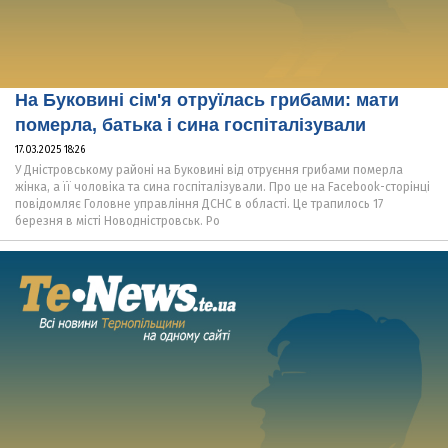
На Буковині сім'я отруїлась грибами: мати
померла, батька і сина госпіталізували
17.03.2025 18:26
У Дністровському районі на Буковині від отруєння грибами померла
жінка, а її чоловіка та сина госпіталізували. Про це на Facebook-сторінці
повідомляє Головне управління ДСНС в області. Це трапилось 17
березня в місті Новодністровськ. Ро