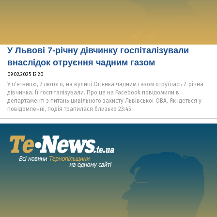
У Львові 7-річну дівчинку госпіталізували
внаслідок отруєння чадним газом
09.02.2025 12:20
У п'ятницю, 7 лютого, на вулиці Огієнка чадним газом отруїлась 7-річна
дівчинка. Її госпіталізували. Про це на Facebook повідомили в
департаменті з питань цивільного захисту Львівської ОВА. Як ідеться у
повідомленні, подія трапилася близько 23:45.