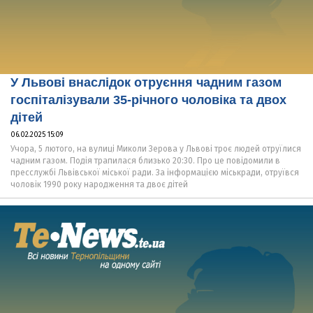
У Львові внаслідок отруєння чадним газом
госпіталізували 35-річного чоловіка та двох
дітей
06.02.2025 15:09
Учора, 5 лютого, на вулиці Миколи Зерова у Львові троє людей отруїлися
чадним газом. Подія трапилася близько 20:30. Про це повідомили в
пресслужбі Львівської міської ради. За інформацією міськради, отруївся
чоловік 1990 року народження та двоє дітей