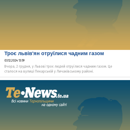
Троє львів'ян отруїлися чадним газом
03.12.2024 13:59
Вчора, 2 грудня, у Львові троє людей отруїлися чадним газом. Це
сталося на вулиці Пекарській у Личаківському районі.