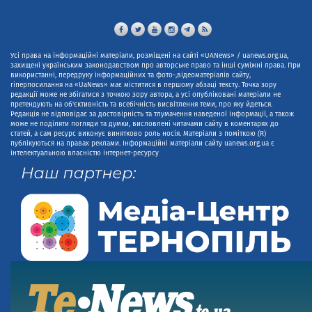
Усі права на інформаційні матеріали, розміщені на сайті «UANews» / uanews.org.ua,
захищені українським законодавством про авторське право та інші суміжні права. При
використанні, передруку інформаційних та фото-,відеоматеріалів сайту,
гіперпосилання на «UaNews» має міститися в першому абзаці тексту. Точка зору
редакції може не збігатися з точкою зору автора, а усі опубліковані матеріали не
претендують на об'єктивність та всебічність висвітлення теми, про яку йдеться.
Редакція не відповідає за достовірність та тлумачення наведеної інформації, а також
може не поділяти погляди та думки, висловлені читачами сайту в коментарях до
статей, а сам ресурс виконує винятково роль носія. Матеріали з поміткою (R)
публікуються на правах реклами. Інформаційні матеріали сайту uanews.org.ua є
інтелектуальною власністю інтернет-ресурсу