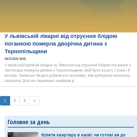
У львівській лікарні від отруєння блідою
поганкою померла дворічна дитина з
Тернопільщини
04.11.2024 16:10
У львівській дитячій лікарні св. Миколая від отруєння блідою поганкою 4
листопада померла дитина з Тернопільщини, якій було всього 2 роки і 8
місяців. Львівські лікарні робили все можливе, аби врятувати маленьку
пацієнтку. Для неї терміново знайшли д
(current)
1
2
3
»
Головне за день
Купити квартиру в києві: чи готові ви до