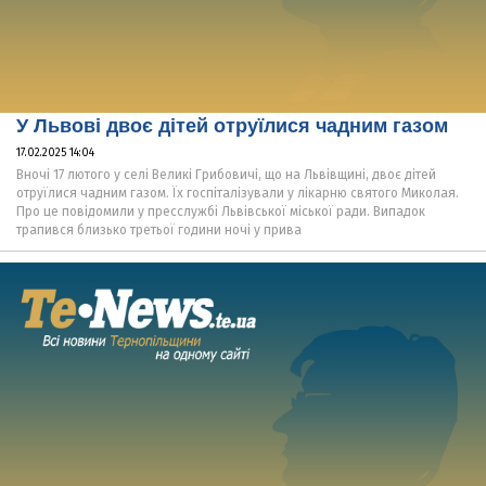
У Львові двоє дітей отруїлися чадним газом
17.02.2025 14:04
Вночі 17 лютого у селі Великі Грибовичі, що на Львівщині, двоє дітей
отруїлися чадним газом. Їх госпіталізували у лікарню святого Миколая.
Про це повідомили у пресслужбі Львівської міської ради. Випадок
трапився близько третьої години ночі у прива