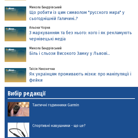
Микола Бандрівський
Що робити із цим символом "русского мира" у
сьогоднішній Галичині..?
Альона Чорна
З маркуванням та без нього: кого і як рекламують
чернівецькі медіа
Микола Бандрівський
Біль і сльози Високого Замку у Львові...
Таїсія Наконечна
Як українцям промивають мізки: про маніпуляції і
фейки
Вибір редакції
Тактичні годинники Garmin
Спортивні навушники - що це?