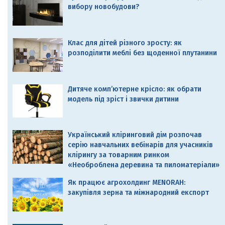
вибору новобудови?
Клас для дітей різного зросту: як
розподілити меблі без щоденної плутанини
Дитяче комп’ютерне крісло: як обрати
модель під зріст і звички дитини
Український кліринговий дім розпочав
серію навчальних вебінарів для учасників
клірингу за товарним ринком
«Необроблена деревина та пиломатеріали»
Як працює агрохолдинг MENORAH:
закупівля зерна та міжнародний експорт