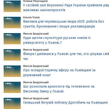
Новини Рівненщини
У сесійній залі Верховної Ради України прийняли ряд
важливих законопроєктів
Альона Чорна
Виклики для чернівецьких медіа-2025: робота без
грантів, бронювання і пошук рекламодавців
Микола Бандрівський
Куди щезли скульптури руських князів із
університету у Львові..?
Микола Бандрівський
Фіякри і диліжанси у Львові: для тих, хто цінував сві
час
Микола Бандрівський
Про псевдоісторичну аферу на Львівщині за
державний кошт
Микола Бандрівський
Що розкопали археологи під телевежею на
Високому Замку у Львові
Микола Бандрівський
Галицький Везувій поблизу Дрогобича на Львівщині