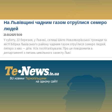
На Львівщині чадним газом отруїлися семеро
людей
23.03.2025 13:30
У суботу, 22 березня, у Львові, селищі Шкло Новояворівської громади та
місті Бібрка Львівського району чадним газом отруїлися семеро людей,
пятеро з них — діти. Усіх госпіталізували. Про це повідомили в
департаменті з питань цивільного захисту Льві