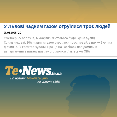
У Львові чадним газом отруїлися троє людей
28.03.2025 12:21
У четвер, 27 березня, в квартирі житлового будинку на вулиці
Соняшниковій, 20А, чадним газом отруїлися троє людей, з них — 9-річна
дівчинка. Їх госпіталізували. Про це на Facebook повідомили в
департаменті з питань цивільного захисту Львівської ОВА.