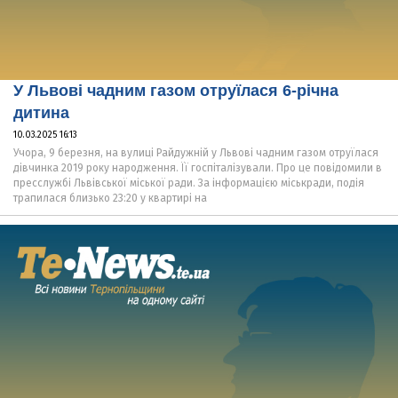
У Львові чадним газом отруїлася 6-річна
дитина
10.03.2025 16:13
Учора, 9 березня, на вулиці Райдужній у Львові чадним газом отруїлася
дівчинка 2019 року народження. Її госпіталізували. Про це повідомили в
пресслужбі Львівської міської ради. За інформацією міськради, подія
трапилася близько 23:20 у квартирі на