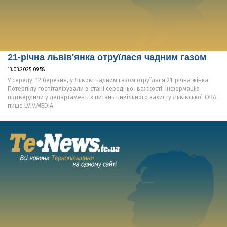
21-річна львів'янка отруїлася чадним газом
13.03.2025 09:58
У середу, 12 березня, у Львові чадним газом отруїлася 21-річна жінка.
Потерпілу госпіталізували в стані середньої важкості. Інформацію
підтвердили у департаменті з питань цивільного захисту Львівської ОВА,
пише LVIV.MEDIA.