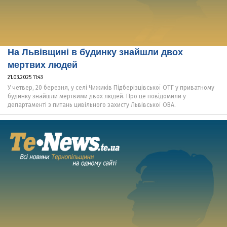
На Львівщині в будинку знайшли двох
мертвих людей
21.03.2025 11:43
У четвер, 20 березня, у селі Чижиків Підберізцівської ОТГ у приватному
будинку знайшли мертвими двох людей. Про це повідомили у
департаменті з питань цивільного захисту Львівської ОВА.