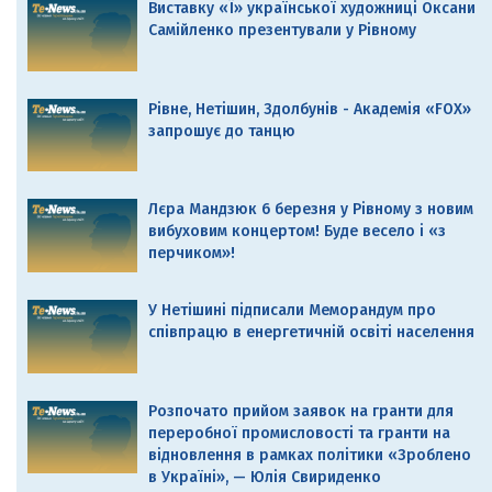
Виставку «Ї» української художниці Оксани
Самійленко презентували у Рівному
Рівне, Нетішин, Здолбунів - Академія «FOX»
запрошує до танцю
Лєра Мандзюк 6 березня у Рівному з новим
вибуховим концертом! Буде весело і «з
перчиком»!
У Нетішині підписали Меморандум про
співпрацю в енергетичній освіті населення
Розпочато прийом заявок на гранти для
переробної промисловості та гранти на
відновлення в рамках політики «Зроблено
в Україні», — Юлія Свириденко