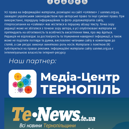
Усі права на інформаційні матеріали, розміщені на сайті «UANews» / uanews.org.ua,
захищені українським законодавством про авторське право та інші суміжні права. При
використанні, передруку інформаційних та фото-,відеоматеріалів сайту,
гіперпосилання на «UaNews» має міститися в першому абзаці тексту. Точка зору
редакції може не збігатися з точкою зору автора, а усі опубліковані матеріали не
претендують на об'єктивність та всебічність висвітлення теми, про яку йдеться.
Редакція не відповідає за достовірність та тлумачення наведеної інформації, а також
може не поділяти погляди та думки, висловлені читачами сайту в коментарях до
статей, а сам ресурс виконує винятково роль носія. Матеріали з поміткою (R)
публікуються на правах реклами. Інформаційні матеріали сайту uanews.org.ua є
інтелектуальною власністю інтернет-ресурсу