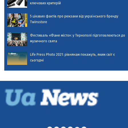
ключових критерій
5 цікавих фактів про рюкзаки від українського бренду
Twinsstore
Фестиваль «Фане місто»: у Тернополі підготовлюються до
музичного свята
Life Press Photo 2021: рівнянам покажуть, яким світ є
сьогодні