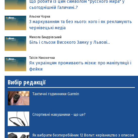
Що робити із цим символом "русского мира" у
сьогоднішній Галичині..?
Альона Чорна
З маркуванням та без нього: кого і як рекламують
чернівецькі медіа
Микола Бандрівський
Біль і сльози Високого Замку у Львові...
Таїсія Наконечна
Як українцям промивають мізки: про маніпуляції і
фейки
Вибір редакції
Тактичні годинники Garmin
Спортивні навушники - що це?
Як вибрати безперебійник 12 Вольт: керівництво з описом