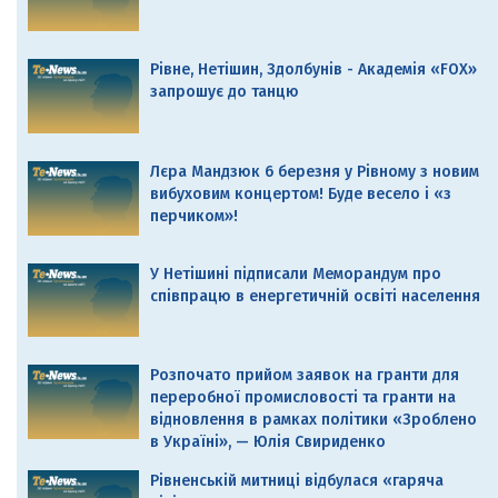
Рівне, Нетішин, Здолбунів - Академія «FOX»
запрошує до танцю
Лєра Мандзюк 6 березня у Рівному з новим
вибуховим концертом! Буде весело і «з
перчиком»!
У Нетішині підписали Меморандум про
співпрацю в енергетичній освіті населення
Розпочато прийом заявок на гранти для
переробної промисловості та гранти на
відновлення в рамках політики «Зроблено
в Україні», — Юлія Свириденко
Рівненській митниці відбулася «гаряча