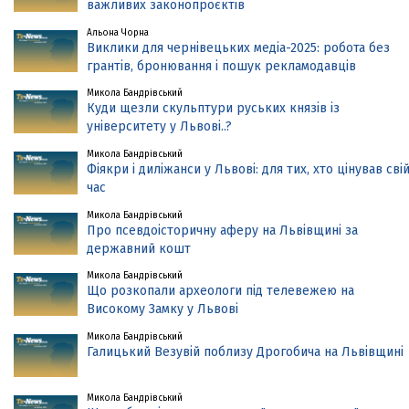
важливих законопроєктів
Альона Чорна
Виклики для чернівецьких медіа-2025: робота без
грантів, бронювання і пошук рекламодавців
Микола Бандрівський
Куди щезли скульптури руських князів із
університету у Львові..?
Микола Бандрівський
Фіякри і диліжанси у Львові: для тих, хто цінував сві
час
Микола Бандрівський
Про псевдоісторичну аферу на Львівщині за
державний кошт
Микола Бандрівський
Що розкопали археологи під телевежею на
Високому Замку у Львові
Микола Бандрівський
Галицький Везувій поблизу Дрогобича на Львівщині
Микола Бандрівський