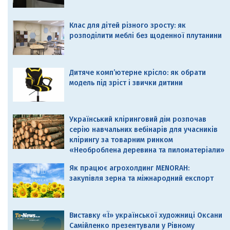
Клас для дітей різного зросту: як
розподілити меблі без щоденної плутанини
Дитяче комп’ютерне крісло: як обрати
модель під зріст і звички дитини
Український кліринговий дім розпочав
серію навчальних вебінарів для учасників
клірингу за товарним ринком
«Необроблена деревина та пиломатеріали»
Як працює агрохолдинг MENORAH:
закупівля зерна та міжнародний експорт
Виставку «Ї» української художниці Оксани
Самійленко презентували у Рівному