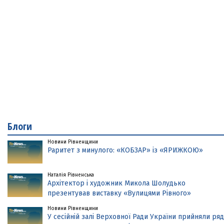
Блоги
Новини Рівненщини
Раритет з минулого: «КОБЗАР» із «ЯРИЖКОЮ»
Наталія Рівненська
Архітектор і художник Микола Шолудько
презентував виставку «Вулицями Рівного»
Новини Рівненщини
У сесійній залі Верховної Ради України прийняли ряд