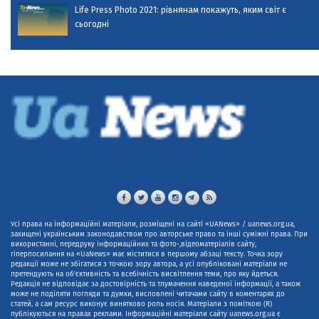
Life Press Photo 2021: рівнянам покажуть, яким світ є
сьогодні
Усі права на інформаційні матеріали, розміщені на сайті «UANews» / uanews.org.ua,
захищені українським законодавством про авторське право та інші суміжні права. При
використанні, передруку інформаційних та фото-,відеоматеріалів сайту,
гіперпосилання на «UaNews» має міститися в першому абзаці тексту. Точка зору
редакції може не збігатися з точкою зору автора, а усі опубліковані матеріали не
претендують на об'єктивність та всебічність висвітлення теми, про яку йдеться.
Редакція не відповідає за достовірність та тлумачення наведеної інформації, а також
може не поділяти погляди та думки, висловлені читачами сайту в коментарях до
статей, а сам ресурс виконує винятково роль носія. Матеріали з поміткою (R)
публікуються на правах реклами. Інформаційні матеріали сайту uanews.org.ua є