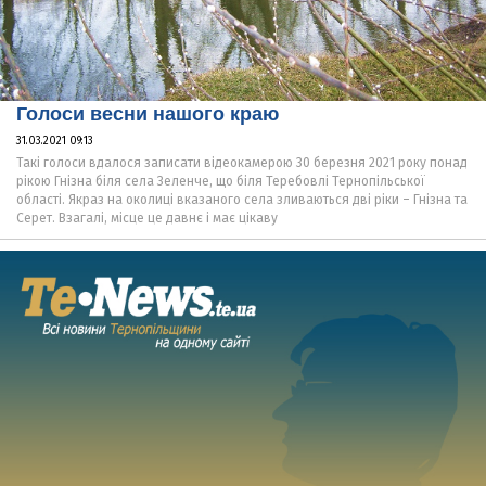
Голоси весни нашого краю
31.03.2021 09:13
Такі голоси вдалося записати відеокамерою 30 березня 2021 року понад
рікою Гнізна біля села Зеленче, що біля Теребовлі Тернопільської
області. Якраз на околиці вказаного села зливаються дві ріки – Гнізна та
Серет. Взагалі, місце це давнє і має цікаву