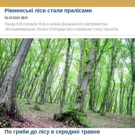
Рівненські ліси стали пралісами
02.07.2020 08:13
Понад 630 гектарів лісів в межах Державного підприємства
«Володимирецьке лісове господарство» отримали статус пралісів.
По гриби до лісу в середині травня