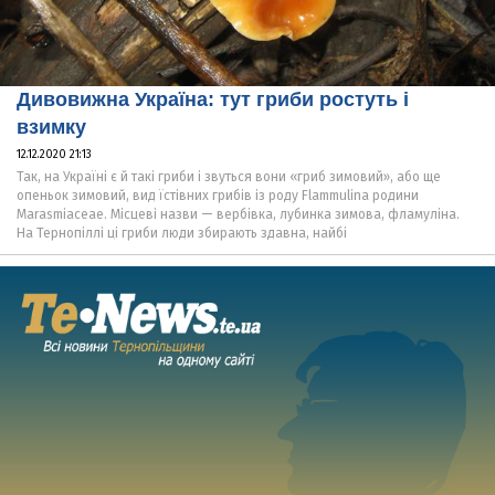
Дивовижна Україна: тут гриби ростуть і
взимку
12.12.2020 21:13
Так, на Україні є й такі гриби і звуться вони «гриб зимовий», або ще
опеньок зимовий, вид їстівних грибів із роду Flammulina родини
Marasmiaceae. Місцеві назви — вербівка, лубинка зимова, фламуліна.
На Тернопіллі ці гриби люди збирають здавна, найбі