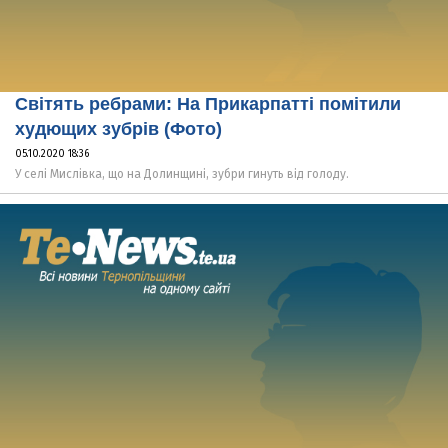
Світять ребрами: На Прикарпатті помітили
худющих зубрів (Фото)
05.10.2020 18:36
У селі Мислівка, що на Долинщині, зубри гинуть від голоду.