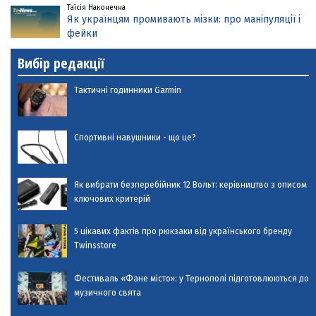
Таїсія Наконечна
Як українцям промивають мізки: про маніпуляції і
фейки
Вибір редакції
Тактичні годинники Garmin
Спортивні навушники - що це?
Як вибрати безперебійник 12 Вольт: керівництво з описом
ключових критерій
5 цікавих фактів про рюкзаки від українського бренду
Twinsstore
Фестиваль «Фане місто»: у Тернополі підготовлюються до
музичного свята