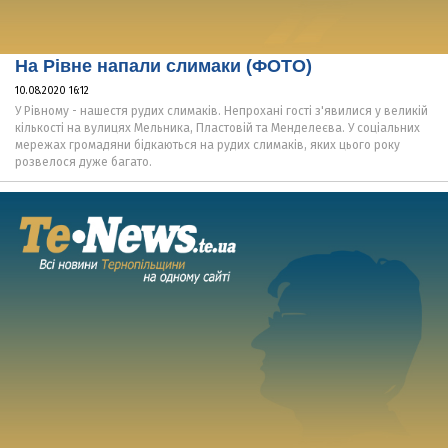
На Рівне напали слимаки (ФОТО)
10.08.2020 16:12
У Рівному - нашестя рудих слимаків. Непрохані гості з'явилися у великій
кількості на вулицях Мельника, Пластовій та Менделеєва. У соціальних
мережах громадяни бідкаються на рудих слимаків, яких цього року
розвелося дуже багато.