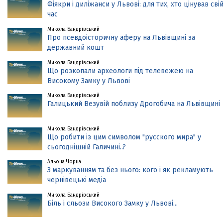
Фіякри і диліжанси у Львові: для тих, хто цінував сві
час
Микола Бандрівський
Про псевдоісторичну аферу на Львівщині за
державний кошт
Микола Бандрівський
Що розкопали археологи під телевежею на
Високому Замку у Львові
Микола Бандрівський
Галицький Везувій поблизу Дрогобича на Львівщині
Микола Бандрівський
Що робити із цим символом "русского мира" у
сьогоднішній Галичині..?
Альона Чорна
З маркуванням та без нього: кого і як рекламують
чернівецькі медіа
Микола Бандрівський
Біль і сльози Високого Замку у Львові...