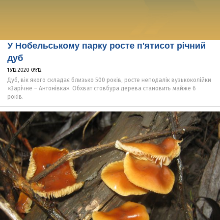
У Нобельському парку росте п'ятисот річний
дуб
16.12.2020 09:12
Дуб, вік якого складає близько 500 років, росте неподалік вузькоколійки
«Зарічне – Антонівка». Обхват стовбура дерева становить майже 6
років.