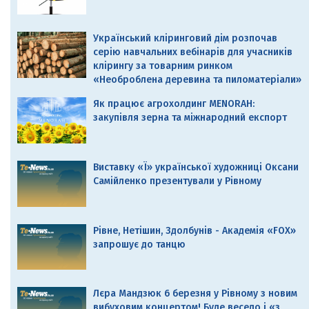
Український кліринговий дім розпочав
серію навчальних вебінарів для учасників
клірингу за товарним ринком
«Необроблена деревина та пиломатеріали»
Як працює агрохолдинг MENORAH:
закупівля зерна та міжнародний експорт
Виставку «Ї» української художниці Оксани
Самійленко презентували у Рівному
Рівне, Нетішин, Здолбунів - Академія «FOX»
запрошує до танцю
Лєра Мандзюк 6 березня у Рівному з новим
вибуховим концертом! Буде весело і «з