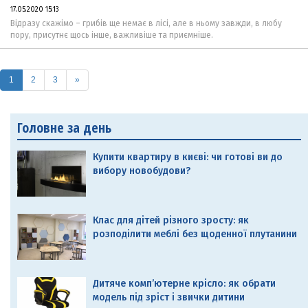
17.05.2020 15:13
Відразу скажімо – грибів ще немає в лісі, але в ньому завжди, в любу
пору, присутнє щось інше, важливіше та приємніше.
(current)
1
2
3
»
Головне за день
Купити квартиру в києві: чи готові ви до
вибору новобудови?
Клас для дітей різного зросту: як
розподілити меблі без щоденної плутанини
Дитяче комп’ютерне крісло: як обрати
модель під зріст і звички дитини