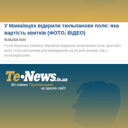
У Мамаївцях відкрили тюльпанове поле: яка
вартість квитків (ФОТО, ВІДЕО)
10.04.2024 12:03
У селі Мамаївці поблизу Чернівців відкрили тюльпанове поле. Цьогоріч
воно стало доступним для відвідувачів на 20 днів раніше, ніж у
попередні роки.