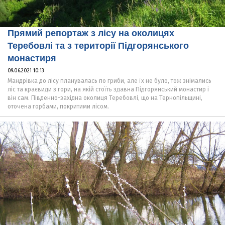
Прямий репортаж з лісу на околицях
Теребовлі та з території Підгорянського
монастиря
09.06.2021 10:13
Мандрівка до лісу планувалась по гриби, але їх не було, тож знімались
ліс та краєвиди з гори, на якій стоїть здавна Підгорянський монастир і
він сам. Південно-західна околиця Теребовлі, що на Тернопільщині,
оточена горбами, покритими лісом.