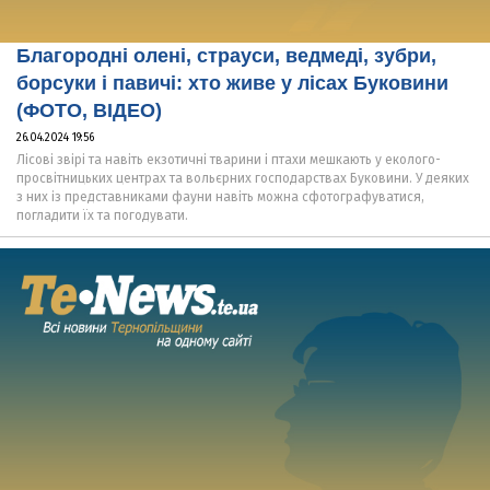
Благородні олені, страуси, ведмеді, зубри,
борсуки і павичі: хто живе у лісах Буковини
(ФОТО, ВІДЕО)
26.04.2024 19:56
Лісові звірі та навіть екзотичні тварини і птахи мешкають у еколого-
просвітницьких центрах та вольєрних господарствах Буковини. У деяких
з них із представниками фауни навіть можна сфотографуватися,
погладити їх та погодувати.