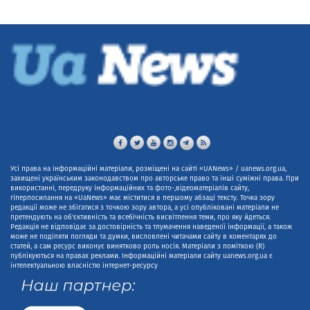
Усі права на інформаційні матеріали, розміщені на сайті «UANews» / uanews.org.ua,
захищені українським законодавством про авторське право та інші суміжні права. При
використанні, передруку інформаційних та фото-,відеоматеріалів сайту,
гіперпосилання на «UaNews» має міститися в першому абзаці тексту. Точка зору
редакції може не збігатися з точкою зору автора, а усі опубліковані матеріали не
претендують на об'єктивність та всебічність висвітлення теми, про яку йдеться.
Редакція не відповідає за достовірність та тлумачення наведеної інформації, а також
може не поділяти погляди та думки, висловлені читачами сайту в коментарях до
статей, а сам ресурс виконує винятково роль носія. Матеріали з поміткою (R)
публікуються на правах реклами. Інформаційні матеріали сайту uanews.org.ua є
інтелектуальною власністю інтернет-ресурсу