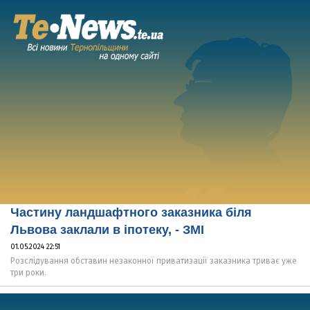
Частину ландшафтного заказника біля
Львова заклали в іпотеку, - ЗМІ
01.05.2024 22:51
Розслідування обставин незаконної приватизації заказника триває уже
три роки.