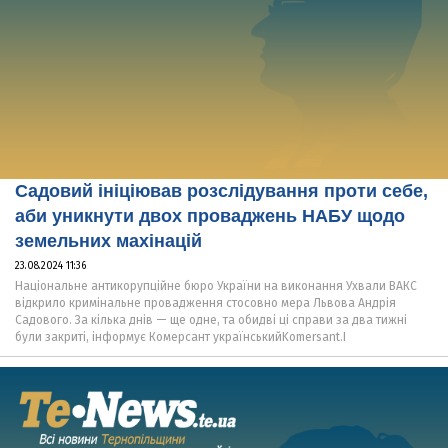
Садовий ініціював розслідування проти себе,
аби уникнути двох проваджень НАБУ щодо
земельних махінацій
23.08.2024 11:36
Національне антикорупційне бюро України на виконання Ухвали ВАКС
відкрило кримінальне провадження стосовно мера Львова Андрія
Садового. За кілька днів — ще одне, та обидві ці справи за два тижні
були закриті, інформує Комерсант українськийKomersant.I