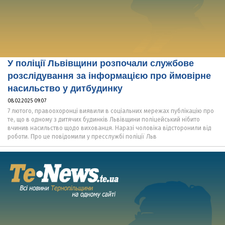
У поліції Львівщини розпочали службове
розслідування за інформацією про ймовірне
насильство у дитбудинку
08.02.2025 09:07
7 лютого, правоохоронці виявили в соціальних мережах публікацію про
те, що в одному з дитячих будинків Львівщини поліцейський нібито
вчинив насильство щодо вихованця. Наразі чоловіка відсторонили від
роботи. Про це повідомили у пресслужбі поліції Льв