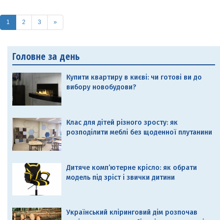
(current)
1
2
3
»
Головне за день
Купити квартиру в києві: чи готові ви до
вибору новобудови?
Клас для дітей різного зросту: як
розподілити меблі без щоденної плутанини
Дитяче комп’ютерне крісло: як обрати
модель під зріст і звички дитини
Український кліринговий дім розпочав