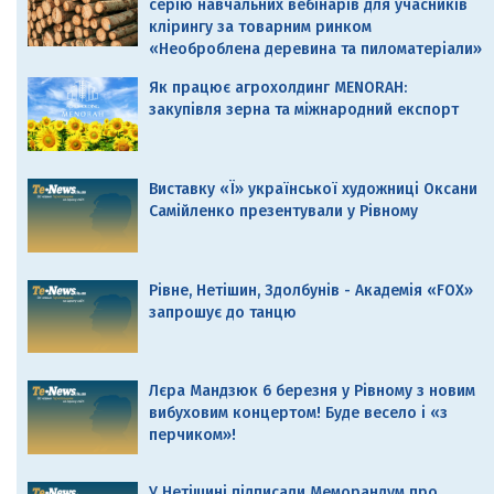
серію навчальних вебінарів для учасників
клірингу за товарним ринком
«Необроблена деревина та пиломатеріали»
Як працює агрохолдинг MENORAH:
закупівля зерна та міжнародний експорт
Виставку «Ї» української художниці Оксани
Самійленко презентували у Рівному
Рівне, Нетішин, Здолбунів - Академія «FOX»
запрошує до танцю
Лєра Мандзюк 6 березня у Рівному з новим
вибуховим концертом! Буде весело і «з
перчиком»!
У Нетішині підписали Меморандум про