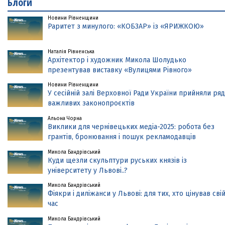
Блоги
Новини Рівненщини
Раритет з минулого: «КОБЗАР» із «ЯРИЖКОЮ»
Наталія Рівненська
Архітектор і художник Микола Шолудько
презентував виставку «Вулицями Рівного»
Новини Рівненщини
У сесійній залі Верховної Ради України прийняли ряд
важливих законопроєктів
Альона Чорна
Виклики для чернівецьких медіа-2025: робота без
грантів, бронювання і пошук рекламодавців
Микола Бандрівський
Куди щезли скульптури руських князів із
університету у Львові..?
Микола Бандрівський
Фіякри і диліжанси у Львові: для тих, хто цінував сві
час
Микола Бандрівський