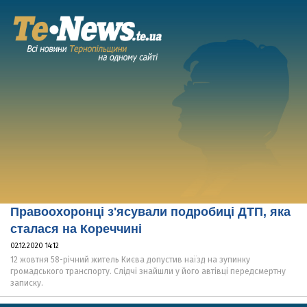
Правоохоронці з'ясували подробиці ДТП, яка
сталася на Кореччині
02.12.2020 14:12
12 жовтня 58-річний житель Києва допустив наїзд на зупинку
громадського транспорту. Слідчі знайшли у його автівці передсмертну
записку.