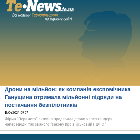
Дрони на мільйон: як компанія експомічника
Ганущина отримала мільйонні підряди на
постачання безпілотників
18.04.2024 09:07
Фірма “Периметр” активно продавала дрони через тендери
напередодні так званого “закону про військовий ПДФО”.