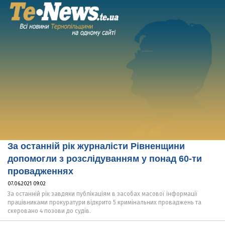
За останній рік журналісти Рівненщини
допомогли з розслідуванням у понад 60-ти
провадженнях
07.06.2021 09:02
За останній рік завдяки публікаціям в засобах масової інформації
працівниками прокуратури відкрито 5 кримінальних проваджень та
скеровано 4 позови до судів.