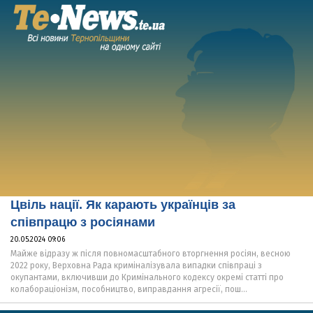
Цвіль нації. Як карають українців за
співпрацю з росіянами
20.05.2024 09:06
Майже відразу ж після повномасштабного вторгнення росіян, весною
2022 року, Верховна Рада криміналізувала випадки співпраці з
окупантами, включивши до Кримінального кодексу окремі статті про
колабораціонізм, пособництво, виправдання агресії, пош...