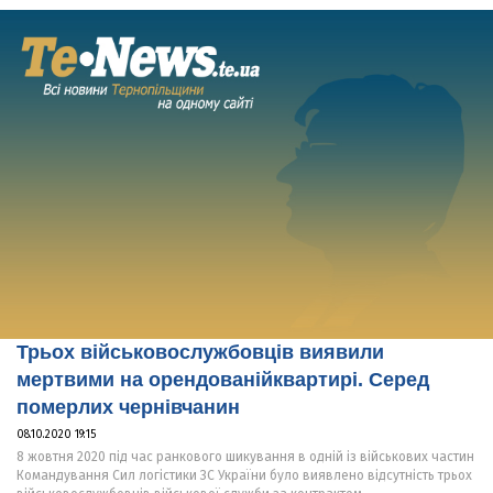
Трьох військовослужбовців виявили
мертвими на орендованійквартирі. Серед
померлих чернівчанин
08.10.2020 19:15
8 жовтня 2020 під час ранкового шикування в одній із військових частин
Командування Сил логістики ЗС України було виявлено відсутність трьох