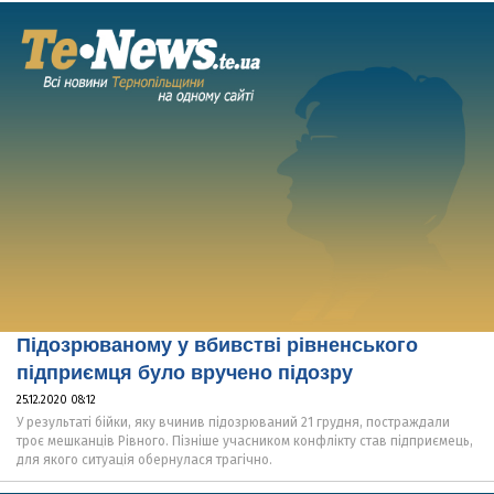
Підозрюваному у вбивстві рівненського
підприємця було вручено підозру
25.12.2020 08:12
У результаті бійки, яку вчинив підозрюваний 21 грудня, постраждали
троє мешканців Рівного. Пізніше учасником конфлікту став підприємець,
для якого ситуація обернулася трагічно.