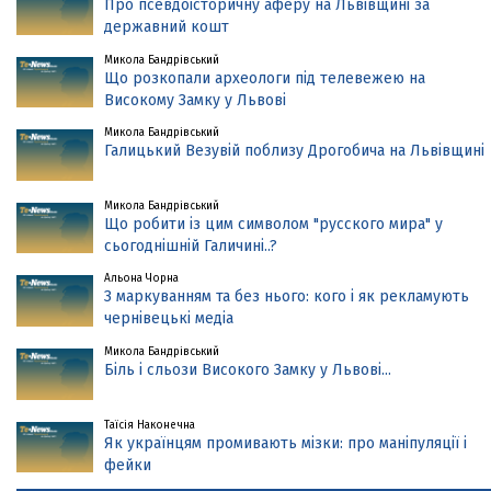
Про псевдоісторичну аферу на Львівщині за
державний кошт
Микола Бандрівський
Що розкопали археологи під телевежею на
Високому Замку у Львові
Микола Бандрівський
Галицький Везувій поблизу Дрогобича на Львівщині
Микола Бандрівський
Що робити із цим символом "русского мира" у
сьогоднішній Галичині..?
Альона Чорна
З маркуванням та без нього: кого і як рекламують
чернівецькі медіа
Микола Бандрівський
Біль і сльози Високого Замку у Львові...
Таїсія Наконечна
Як українцям промивають мізки: про маніпуляції і
фейки