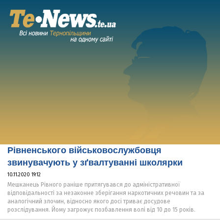
Рівненського військовослужбовця
звинувачують у зґвалтуванні школярки
10.11.2020 19:12
Мешканець Рівного раніше притягувався до адміністративної
відповідальності за незаконне зберігання наркотичних речовин та за
аналогічний злочин, відносно якого досі триває досудове
розслідування. Йому загрожує позбавлення волі від 10 до 15 років.