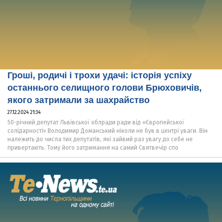
Гроші, родичі і трохи удачі: історія успіху
останнього селищного голови Брюховичів,
якого затримали за шахрайство
27.12.2024 21:34
50-річний депутат Львівської облради ради від «Європейської
солідарності» Володимир Доманський ніколи не був в центрі уваги. Він
належить до числа тих депутатів, які зайвий раз увагу до себе не
привертають. Тому його затримання на самий Святвечір спо