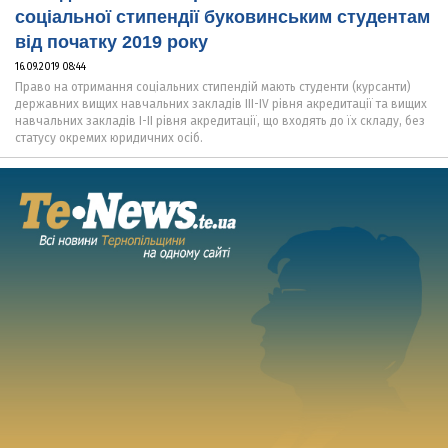
соціальної стипендії буковинським студентам
від початку 2019 року
16.09.2019 08:44
Право на отримання соціальних стипендій мають студенти (курсанти)
державних вищих навчальних закладів III-IV рівня акредитації та вищих
навчальних закладів I-II рівня акредитації, що входять до їх складу, без
статусу окремих юридичних осіб.