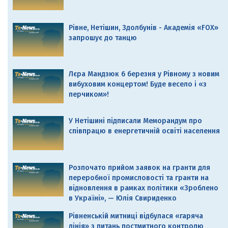
Рівне, Нетішин, Здолбунів - Академія «FOX»
запрошує до танцю
Лєра Мандзюк 6 березня у Рівному з новим
вибуховим концертом! Буде весело і «з
перчиком»!
У Нетішині підписали Меморандум про
співпрацю в енергетичній освіті населення
Розпочато прийом заявок на гранти для
переробної промисловості та гранти на
відновлення в рамках політики «Зроблено
в Україні», — Юлія Свириденко
Рівненській митниці відбулася «гаряча
лінія» з питань постмитного контролю