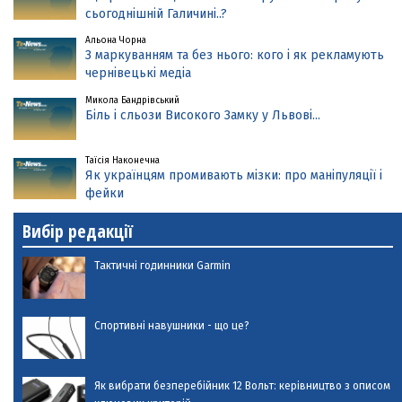
сьогоднішній Галичині..?
Альона Чорна
З маркуванням та без нього: кого і як рекламують
чернівецькі медіа
Микола Бандрівський
Біль і сльози Високого Замку у Львові...
Таїсія Наконечна
Як українцям промивають мізки: про маніпуляції і
фейки
Вибір редакції
Тактичні годинники Garmin
Спортивні навушники - що це?
Як вибрати безперебійник 12 Вольт: керівництво з описом