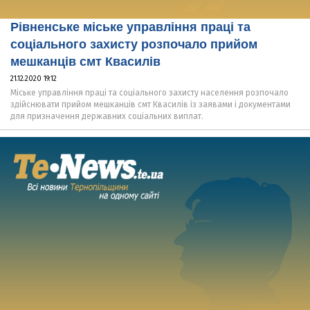
Рівненське міське управління праці та
соціального захисту розпочало прийом
мешканців смт Квасилів
21.12.2020 19:12
Міське управління праці та соціального захисту населення розпочало
здійснювати прийом мешканців смт Квасилів із заявами і документами
для призначення державних соціальних виплат.