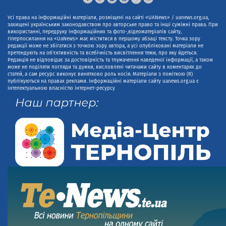
Усі права на інформаційні матеріали, розміщені на сайті «UANews» / uanews.org.ua,
захищені українським законодавством про авторське право та інші суміжні права. При
використанні, передруку інформаційних та фото-,відеоматеріалів сайту,
гіперпосилання на «UaNews» має міститися в першому абзаці тексту. Точка зору
редакції може не збігатися з точкою зору автора, а усі опубліковані матеріали не
претендують на об'єктивність та всебічність висвітлення теми, про яку йдеться.
Редакція не відповідає за достовірність та тлумачення наведеної інформації, а також
може не поділяти погляди та думки, висловлені читачами сайту в коментарях до
статей, а сам ресурс виконує винятково роль носія. Матеріали з поміткою (R)
публікуються на правах реклами. Інформаційні матеріали сайту uanews.org.ua є
інтелектуальною власністю інтернет-ресурсу