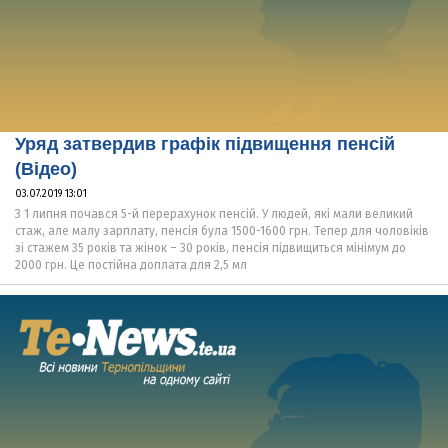
Уряд затвердив графік підвищення пенсій
(Відео)
03.07.2019 13:01
З 1 липня почався 5-й перерахунок пенсій. У людей, які мали великий
стаж, але малу зарплату, пенсія була 1500-1600 грн. Тепер для чоловіків
зі стажем 35 років та жінок – 30 років, пенсія підвищиться мінімум до
2000 грн. Це постійна доплата для 2,5 мл