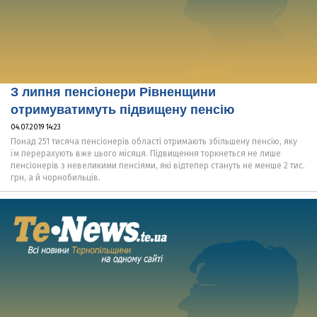
З липня пенсіонери Рівненщини
отримуватимуть підвищену пенсію
04.07.2019 14:23
Понад 251 тисяча пенсіонерів області отримають збільшену пенсію, яку
їм перерахують вже цього місяця. Підвищення торкнеться не лише
пенсіонерів з невеликими пенсіями, які відтепер стануть не менше 2 тис.
грн, а й чорнобильців.