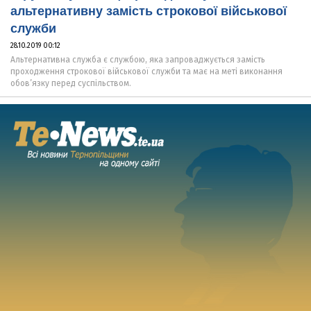
альтернативну замість строкової військової
служби
28.10.2019 00:12
Альтернативна служба є службою, яка запроваджується замість
проходження строкової військової служби та має на меті виконання
обов’язку перед суспільством.