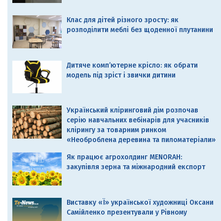
Клас для дітей різного зросту: як
розподілити меблі без щоденної плутанини
Дитяче комп’ютерне крісло: як обрати
модель під зріст і звички дитини
Український кліринговий дім розпочав
серію навчальних вебінарів для учасників
клірингу за товарним ринком
«Необроблена деревина та пиломатеріали»
Як працює агрохолдинг MENORAH:
закупівля зерна та міжнародний експорт
Виставку «Ї» української художниці Оксани
Самійленко презентували у Рівному