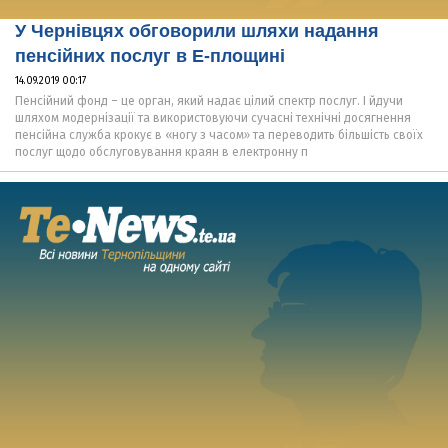
У Чернівцях обговорили шляхи надання
пенсійних послуг в Е-площині
14.09.2019 00:17
Пенсійний фонд – це орган, який надає цілий спектр послуг. І йдучи
шляхом модернізації та використовуючи сучасні технічні досягнення
пенсійна служба крокує в «ногу з часом» та переводить більшість своїх
послуг щодо обслуговування краян в електронну п