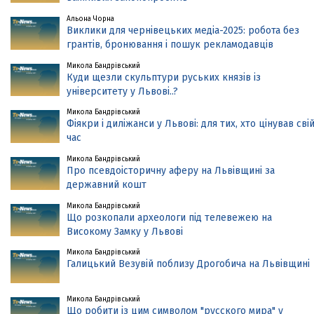
Альона Чорна
Виклики для чернівецьких медіа-2025: робота без
грантів, бронювання і пошук рекламодавців
Микола Бандрівський
Куди щезли скульптури руських князів із
університету у Львові..?
Микола Бандрівський
Фіякри і диліжанси у Львові: для тих, хто цінував сві
час
Микола Бандрівський
Про псевдоісторичну аферу на Львівщині за
державний кошт
Микола Бандрівський
Що розкопали археологи під телевежею на
Високому Замку у Львові
Микола Бандрівський
Галицький Везувій поблизу Дрогобича на Львівщині
Микола Бандрівський
Що робити із цим символом "русского мира" у