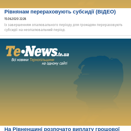
Рівнянам перераховують субсидії (ВІДЕО)
15.06.2020 22:28
Із завершенням опалювального періоду для громадян перераховують
субсидії на неопалювальний період.
На Рівненщині розпочато виплату грошової