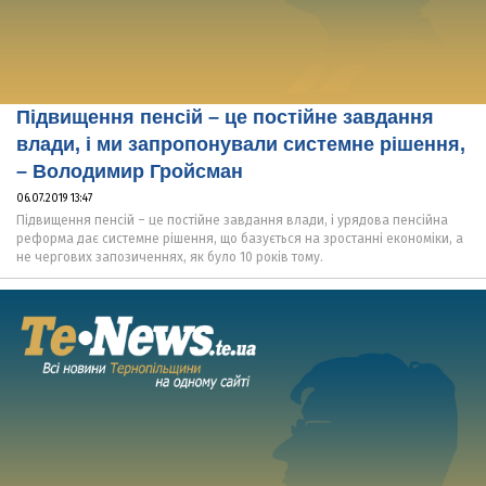
Підвищення пенсій – це постійне завдання
влади, і ми запропонували системне рішення,
– Володимир Гройсман
06.07.2019 13:47
Підвищення пенсій – це постійне завдання влади, і урядова пенсійна
реформа дає системне рішення, що базується на зростанні економіки, а
не чергових запозиченнях, як було 10 років тому.