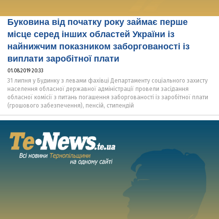
Буковина від початку року займає перше
місце серед інших областей України із
найнижчим показником заборгованості із
виплати заробітної плати
01.08.2019 20:33
31 липня у Будинку з левами фахівці Департаменту соціального захисту
населення обласної державної адміністрації провели засідання
обласної комісії з питань погашення заборгованості із заробітної плати
(грошового забезпечення), пенсій, стипендій