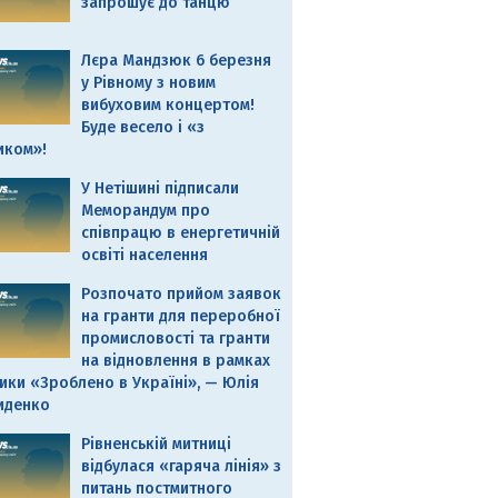
запрошує до танцю
Лєра Мандзюк 6 березня
у Рівному з новим
вибуховим концертом!
Буде весело і «з
иком»!
У Нетішині підписали
Меморандум про
співпрацю в енергетичній
освіті населення
Розпочато прийом заявок
на гранти для переробної
промисловості та гранти
на відновлення в рамках
ики «Зроблено в Україні», — Юлія
иденко
Рівненській митниці
відбулася «гаряча лінія» з
питань постмитного