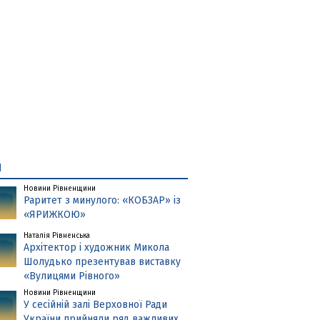
и
Новини Рівненщини
Раритет з минулого: «КОБЗАР» із
«ЯРИЖКОЮ»
Наталія Рівненська
Архітектор і художник Микола
Шолудько презентував виставку
«Вулицями Рівного»
Новини Рівненщини
У сесійній залі Верховної Ради
України прийняли ряд важливих