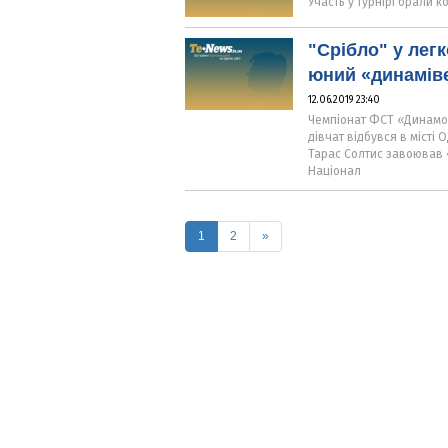
Участь у турнірі брали 
"Cрібло" у лег
юний «динаміве
12.06.2019 23:40
Чемпіонат ФСТ «Динамо»
дівчат відбувся в місті 
Тарас Солтис завоював «
Націонал
(current)
1
2
»