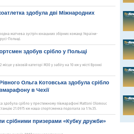
коатлетка здобула дві Міжнародних
родна матчева зустріч юнацьких збірних команд України-
русі-Польщі.
ортсмен здобув срібло у Польщі
місце у віковій категорї М30 у забігу на 10 км у місті Вронкі
Рівного Ольга Котовська здобула срібло
вмарафону в Чехії
ка здобула срібло у престижному півмарафоні Mattoni Olomouc
истанцію 21.0975 км наша спортсменка подолала за 1:14:35.
ли срібними призерами «Кубку дружби»