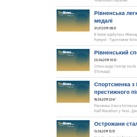
Чемпіонаті України.
Рівненська лег
медалі
01.07.2019 08:13
В Києві відбулась Міжна
Румунії- Туреччини-Біло
Рівненський сп
20.06.2019 10:13
Олександр Гонтар посів 2 
(Польща).
Спортсменка з 
престижного пі
18.06.2019 22:47
Рівнянка Ольга Котовсь
Half Marathon у Чехії. Д
Острожани ста
13.06.2019 12:13