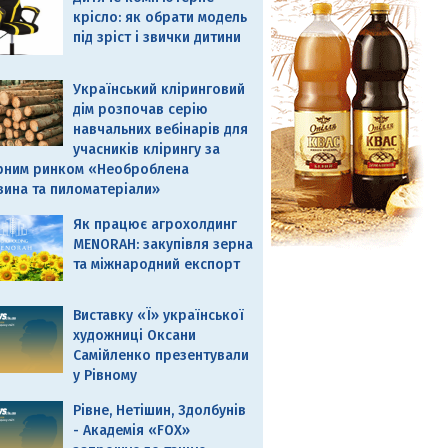
крісло: як обрати модель
під зріст і звички дитини
Український кліринговий
дім розпочав серію
навчальних вебінарів для
учасників клірингу за
рним ринком «Необроблена
вина та пиломатеріали»
Як працює агрохолдинг
MENORAH: закупівля зерна
та міжнародний експорт
Виставку «Ї» української
художниці Оксани
Самійленко презентували
у Рівному
Рівне, Нетішин, Здолбунів
- Академія «FOX»