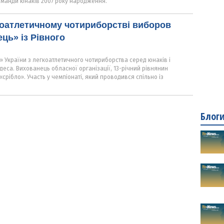
команди юнаків 2007 року народження.
коатлетичному чотириборстві виборов
ць» із Рівного
 України з легкоатлетичного чотириборства серед юнаків і
Одеса. Вихованець обласної організації, 13-річний рівнянин
срібло». Участь у чемпіонаті, який проводився спільно із
Блог