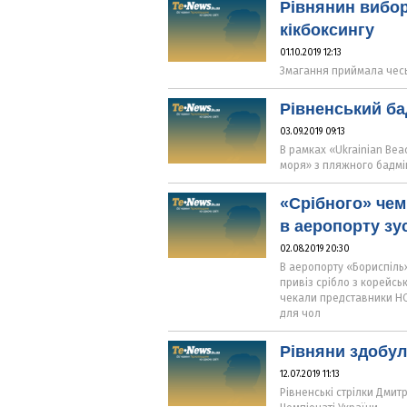
Рівнянин вибор
кікбоксингу
01.10.2019 12:13
Змагання приймала чесь
Рівненський ба
03.09.2019 09:13
В рамках «Ukrainian Be
моря» з пляжного бадмі
«Срібного» чем
в аеропорту зу
02.08.2019 20:30
В аеропорту «Бориспіль
привіз срібло з корейс
чекали представники НО
для чол
Рівняни здобул
12.07.2019 11:13
Рівненські стрілки Дмит