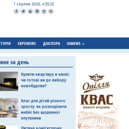
7 серпня 2026, 4:55:26
СТОРІЯ
ЄВРОNEWS
ДІАСПОРА
UANEWS
овне за день
Купити квартиру в києві:
чи готові ви до вибору
новобудови?
Клас для дітей різного
зросту: як розподілити
меблі без щоденної
плутанини
Дитяче комп’ютерне