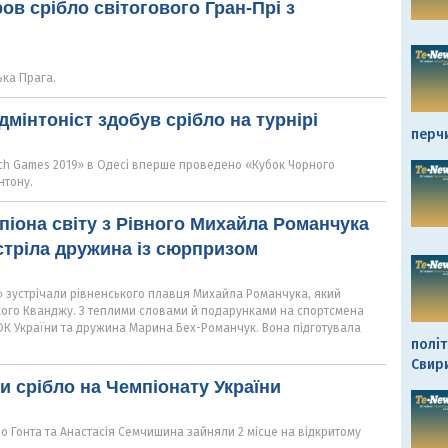
ов срібло світогового Гран-Прі з
ка Прага.
дмінтоніст здобув срібло на турнірі
перч
ach Games 2019» в Одесі вперше проведено «Кубок Чорного
нтону.
піона світу з Рівного Михайла Романчука
стріла дружина із сюрпризом
» зустрічали рівненського плавця Михайла Романчука, який
ького Кванджу. З теплими словами й подарунками на спортсмена
К України та дружина Марина Бех-Романчук. Вона підготувала
політ
Свир
и срібло на Чемпіонату України
ро Гонта та Анастасія Семчишина зайняли 2 місце на відкритому