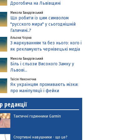
Дрогобича на Львівщині
Микола Бандрівський
Що робити із цим символом
"русского мира" у сьогоднішній
Галичині..?
Альона Чорна
З маркуванням та без нього: кого і
як рекламують чернівецькі медіа
Микола Бандрівський
Біль і сльози Високого Замку у
Львові...
Таїсія Наконечна
Як українцям промивають мізки:
про маніпуляції і фейки
р редакції
Тактичні годинники Garmin
Спортивні навушники - що це?