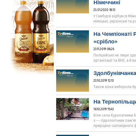
Німеччині
23.01.2020 18:13
У Гамбурзі відбувся Міжн
німецькі, українські та 
На Чемпіонаті 
«срібло»
23.11.2019 08:26
Поліцейські не лише здо
організації та ВНЗ, а й 
Здолбунівчанка
23.10.2019 12:13
Також вона виборола б
На Тернопільщи
16.10.2019 15:43
Біля села Куропатники 
з ― гідрологічних пам’я
природно-заповідного ф