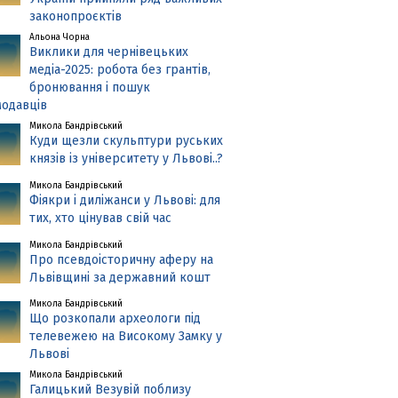
законопроєктів
Альона Чорна
Виклики для чернівецьких
медіа-2025: робота без грантів,
бронювання і пошук
одавців
Микола Бандрівський
Куди щезли скульптури руських
князів із університету у Львові..?
Микола Бандрівський
Фіякри і диліжанси у Львові: для
тих, хто цінував свій час
Микола Бандрівський
Про псевдоісторичну аферу на
Львівщині за державний кошт
Микола Бандрівський
Що розкопали археологи під
телевежею на Високому Замку у
Львові
Микола Бандрівський
Галицький Везувій поблизу