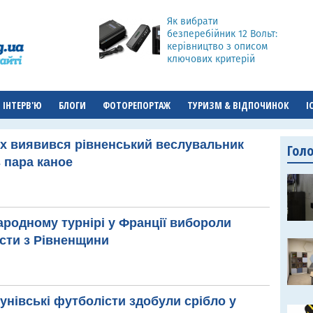
Як вибрати
безперебійник 12 Вольт:
керівництво з описом
ключових критерій
ІНТЕРВ'Ю
БЛОГИ
ФОТОРЕПОРТАЖ
ТУРИЗМ & ВІДПОЧИНОК
І
х виявився рівненський веслувальник
Гол
з пара каное
ародному турнірі у Франції вибороли
сти з Рівненщини
унівські футболісти здобули срібло у