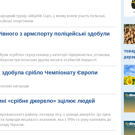
ародний турнір «Atlantik Cup», у якому взяли участь польські,
російські спортсмени.
Рівного з армспорту поліцейські здобули
това
були «срібло» серед команд у категорії підприємства, установи,
дере
вибороли три почесних других місця в особистій першості.
 здобула срібло Чемпіонату Європи
ронзові нагороди
ні «срібне джерело» зцілює людей
Бережанського району, посеред лісу, є цілюще джерело. Це одна
ток природи місцевого значення, яка з 1994-го року належить до
онду України.