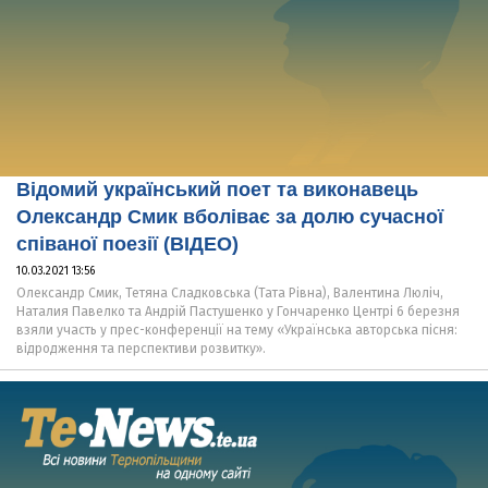
Відомий український поет та виконавець
Олександр Смик вболіває за долю сучасної
співаної поезії (ВІДЕО)
10.03.2021 13:56
Олександр Смик, Тетяна Сладковська (Тата Рівна), Валентина Люліч,
Наталия Павелко та Андрій Пастушенко у Гончаренко Центрі 6 березня
взяли участь у прес-конференції на тему «Українська авторська пісня:
відродження та перспективи розвитку».