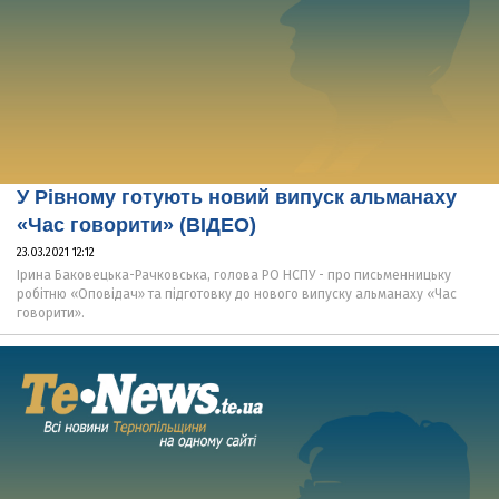
У Рівному готують новий випуск альманаху
«Час говорити» (ВІДЕО)
23.03.2021 12:12
Ірина Баковецька-Рачковська, голова РО НСПУ - про письменницьку
робітню «Оповідач» та підготовку до нового випуску альманаху «Час
говорити».