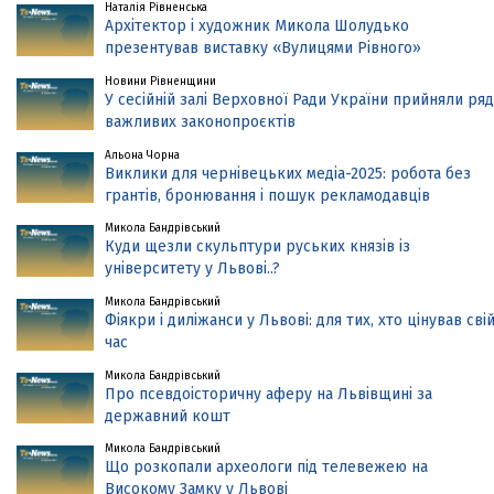
Наталія Рівненська
Архітектор і художник Микола Шолудько
презентував виставку «Вулицями Рівного»
Новини Рівненщини
У сесійній залі Верховної Ради України прийняли ряд
важливих законопроєктів
Альона Чорна
Виклики для чернівецьких медіа-2025: робота без
грантів, бронювання і пошук рекламодавців
Микола Бандрівський
Куди щезли скульптури руських князів із
університету у Львові..?
Микола Бандрівський
Фіякри і диліжанси у Львові: для тих, хто цінував сві
час
Микола Бандрівський
Про псевдоісторичну аферу на Львівщині за
державний кошт
Микола Бандрівський
Що розкопали археологи під телевежею на
Високому Замку у Львові