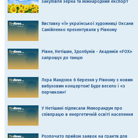
закупівля зерна та міжнародний експорт
Виставку «Ї» української художниці Оксани
Самійленко презентували у Рівному
Рівне, Нетішин, Здолбунів - Академія «FOX»
запрошує до танцю
Лєра Мандзюк 6 березня у Рівному з новим
вибуховим концертом! Буде весело і «з
перчиком»!
У Нетішині підписали Меморандум про
співпрацю в енергетичній освіті населення
Розпочато прийом заявок на гранти для