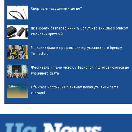
Спортивні навушники - що це?
Як вибрати безперебійник 12 Вольт: керівництво з описом
ключових критерій
5 цікавих фактів про рюкзаки від українського бренду
Twinsstore
Фестиваль «Фане місто»: у Тернополі підготовлюються до
музичного свята
Life Press Photo 2021: рівнянам покажуть, яким світ є
сьогодні