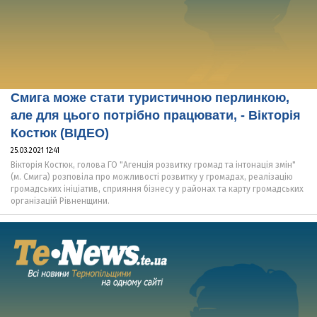
Смига може стати туристичною перлинкою,
але для цього потрібно працювати, - Вікторія
Костюк (ВІДЕО)
25.03.2021 12:41
Вікторія Костюк, голова ГО "Агенція розвитку громад та інтонація змін"
(м. Смига) розповіла про можливості розвитку у громадах, реалізацію
громадських ініціатив, сприяння бізнесу у районах та карту громадських
організацій Рівненщини.