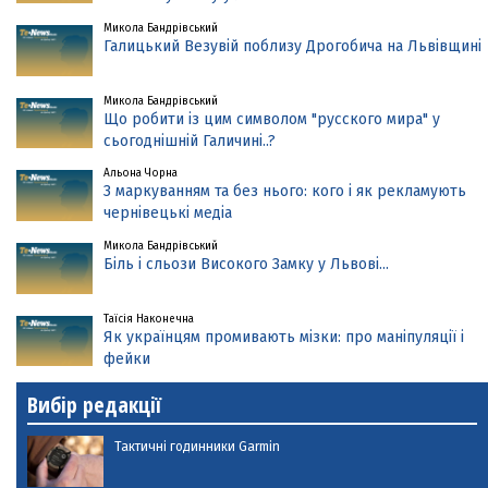
Микола Бандрівський
Галицький Везувій поблизу Дрогобича на Львівщині
Микола Бандрівський
Що робити із цим символом "русского мира" у
сьогоднішній Галичині..?
Альона Чорна
З маркуванням та без нього: кого і як рекламують
чернівецькі медіа
Микола Бандрівський
Біль і сльози Високого Замку у Львові...
Таїсія Наконечна
Як українцям промивають мізки: про маніпуляції і
фейки
Вибір редакції
Тактичні годинники Garmin