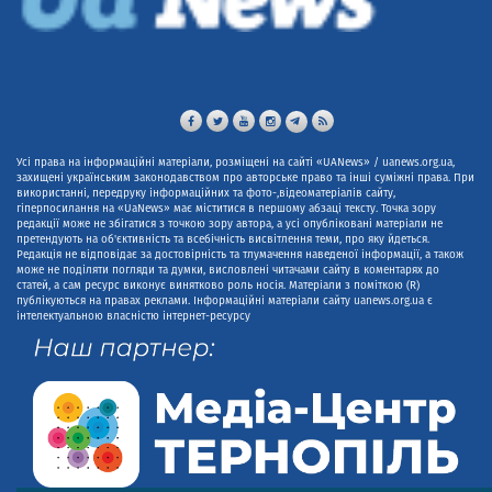
Усі права на інформаційні матеріали, розміщені на сайті «UANews» / uanews.org.ua,
захищені українським законодавством про авторське право та інші суміжні права. При
використанні, передруку інформаційних та фото-,відеоматеріалів сайту,
гіперпосилання на «UaNews» має міститися в першому абзаці тексту. Точка зору
редакції може не збігатися з точкою зору автора, а усі опубліковані матеріали не
претендують на об'єктивність та всебічність висвітлення теми, про яку йдеться.
Редакція не відповідає за достовірність та тлумачення наведеної інформації, а також
може не поділяти погляди та думки, висловлені читачами сайту в коментарях до
статей, а сам ресурс виконує винятково роль носія. Матеріали з поміткою (R)
публікуються на правах реклами. Інформаційні матеріали сайту uanews.org.ua є
інтелектуальною власністю інтернет-ресурсу