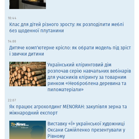
10:44
Клас для дітей різного зросту: як розподілити меблі
без щоденної плутанини
14:00
Дитяче комп’ютерне крісло: як обрати модель під зріст
і звички дитини
Український кліринговий дім
розпочав серію навчальних вебінарів
для учасників клірингу за товарним
ринком «Необроблена деревина та
пиломатеріали»
22:07
Як працює агрохолдинг MENORAH: закупівля зерна та
міжнародний експорт
Виставку «Ї» української художниці
Оксани Самійленко презентували у
Рівному