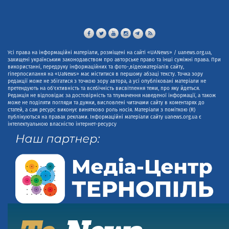
Усі права на інформаційні матеріали, розміщені на сайті «UANews» / uanews.org.ua,
захищені українським законодавством про авторське право та інші суміжні права. При
використанні, передруку інформаційних та фото-,відеоматеріалів сайту,
гіперпосилання на «UaNews» має міститися в першому абзаці тексту. Точка зору
редакції може не збігатися з точкою зору автора, а усі опубліковані матеріали не
претендують на об'єктивність та всебічність висвітлення теми, про яку йдеться.
Редакція не відповідає за достовірність та тлумачення наведеної інформації, а також
може не поділяти погляди та думки, висловлені читачами сайту в коментарях до
статей, а сам ресурс виконує винятково роль носія. Матеріали з поміткою (R)
публікуються на правах реклами. Інформаційні матеріали сайту uanews.org.ua є
інтелектуальною власністю інтернет-ресурсу