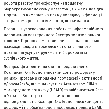
роботи реєстру трансформує непридатну
бюрократизовану схему «реєстрація > жек > довідка
> орган, що вимагає» на пряму передачу інформації
за зразком «реєстрація > орган, що вимагає».
Подальше удосконалення роботи та інформаційного
наповнення електронного Реєстру територіальної
громади Тернополя можливе лише за партнерської
взаємодії влади із громадськістю та спільного
прагнення усунути рудименти бюрократії із
суспільного життя.
Довідка: Ця аналітична стаття представлена
Коаліцією ГО «Тернопільський центр реформ» у
рамках Програми сприяння громадській активності
«Долучайся!», що фінансується Агентством США з
міжнародного розвитку (USAID) та здійснюється Pact
в Україні. Зміст цієї статті є винятковою
відповідальністю Коаліції ГО «Тернопільський центр
реформ» i не обов’язково відображає погляди USAID