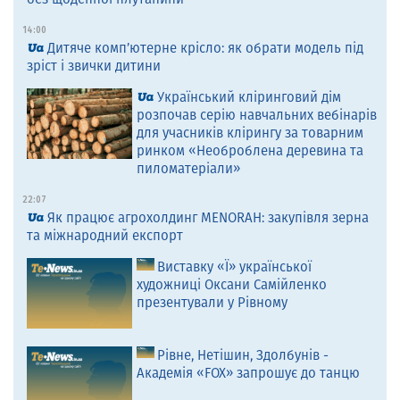
14:00
Дитяче комп’ютерне крісло: як обрати модель під
зріст і звички дитини
Український кліринговий дім
розпочав серію навчальних вебінарів
для учасників клірингу за товарним
ринком «Необроблена деревина та
пиломатеріали»
22:07
Як працює агрохолдинг MENORAH: закупівля зерна
та міжнародний експорт
Виставку «Ї» української
художниці Оксани Самійленко
презентували у Рівному
Рівне, Нетішин, Здолбунів -
Академія «FOX» запрошує до танцю