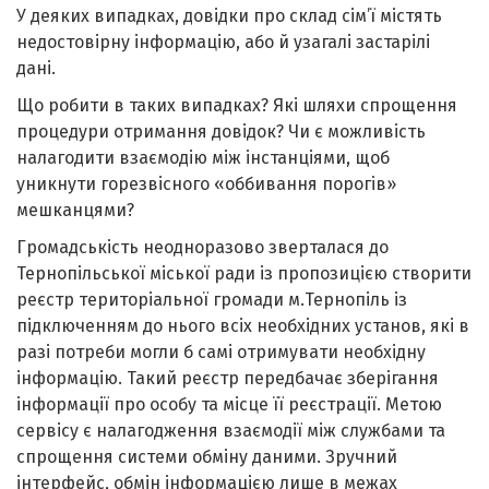
У деяких випадках, довідки про склад сім’ї містять
недостовірну інформацію, або й узагалі застарілі
дані.
Що робити в таких випадках? Які шляхи спрощення
процедури отримання довідок? Чи є можливість
налагодити взаємодію між інстанціями, щоб
уникнути горезвісного «оббивання порогів»
мешканцями?
Громадськість неодноразово зверталася до
Тернопільської міської ради із пропозицією створити
реєстр територіальної громади м.Тернопіль із
підключенням до нього всіх необхідних установ, які в
разі потреби могли б самі отримувати необхідну
інформацію. Такий реєстр передбачає зберігання
інформації про особу та місце її реєстрації. Метою
сервісу є налагодження взаємодії між службами та
спрощення системи обміну даними. Зручний
інтерфейс, обмін інформацією лише в межах