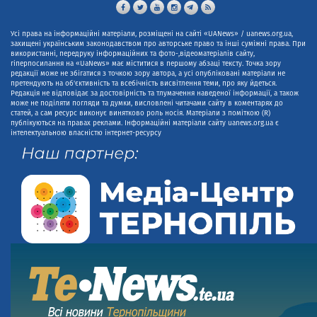
Усі права на інформаційні матеріали, розміщені на сайті «UANews» / uanews.org.ua,
захищені українським законодавством про авторське право та інші суміжні права. При
використанні, передруку інформаційних та фото-,відеоматеріалів сайту,
гіперпосилання на «UaNews» має міститися в першому абзаці тексту. Точка зору
редакції може не збігатися з точкою зору автора, а усі опубліковані матеріали не
претендують на об'єктивність та всебічність висвітлення теми, про яку йдеться.
Редакція не відповідає за достовірність та тлумачення наведеної інформації, а також
може не поділяти погляди та думки, висловлені читачами сайту в коментарях до
статей, а сам ресурс виконує винятково роль носія. Матеріали з поміткою (R)
публікуються на правах реклами. Інформаційні матеріали сайту uanews.org.ua є
інтелектуальною власністю інтернет-ресурсу