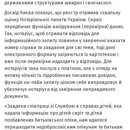
державними структурами швидко і своєчасно».
Досвід Києва показує, що реєстр отримав схвальну
оцінку Нотаріальної палати України. Сервіс
передбачає функцію валідування (перевірки) даних.
Так, нотаріус, щоб отримати відповідь для
інформаційного запиту повинен у зверненні вказати
номер справи та завдання для системи, тоді дані
електронного формату звіряються із картотекою і
вже після перевірки надходять у відповідь. Для
нотаріусів така послуга є платною, але з огляду на
велику кількість підроблених письмових довідок,
функція он-лайн запиту цілком себе виправдовує й
убезпечує нотаріуса від завіряння неправдивого
документа.
«Завдяки співпраці зі Службою в справах дітей, яка
надала інформацію про дітей сиріт та дітей
позбавлених батьківської опіки, нам вдалося
перешкодити недобросовісним опікунам та батькам