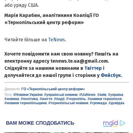
або уряду США.
Марія Карабин, аналітикиня Коаліції ГО
«Тернопільський центр реформ»
Читайте більше на
TeNews
.
Хочете повідомити нам свою новину? Пишіть на
електронну адресу tenews.te.ua@gmail.com.
Слідкуйте за нашими новинами в
Твіттер
і
долучайтеся до нашої групи і сторінки у
Фейсбук
.
Джерело:
ГО «Тернопільський центр реформ»
Теги:
#Новини України
,
#українські новини
,
#UaNews
,
#київ
,
#україна
,
#новини
,
#політика
,
#життя
,
#події
,
#тернопіль
,
#новини тернополя
,
#новини тернопільщини
,
#тернопільські новини
,
#громада
,
#довідка