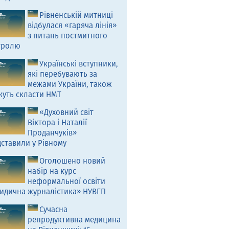
Рівненській митниці
відбулася «гаряча лінія»
з питань постмитного
тролю
Українські вступники,
які перебувають за
межами України, також
жуть скласти НМТ
«Духовний світ
Віктора і Наталії
Проданчуків»
ставили у Рівному
Оголошено новий
набір на курс
неформальної освіти
идична журналістика» НУВГП
Сучасна
репродуктивна медицина