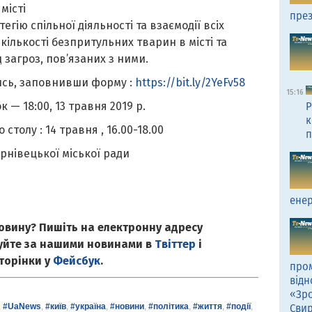
місті
през
гію спільної діяльності та взаємодії всіх
кількості безпритульних тварин в місті та
 загроз, пов’язаних з ними.
ись, заповнивши форму :
https://bit.ly/2YeFv58
15:16
 — 18:00, 13 травня 2019 р.
Р
к
столу : 14 травня , 16.00-18.00
п
рнівецької міської ради
енер
овину? Пишіть на електронну адресу
куйте за нашими новинами в
Твіттер
і
сторінки у
Фейсбук
.
пром
відн
«Зро
,
#UaNews
,
#київ
,
#україна
,
#новини
,
#політика
,
#життя
,
#події
,
Сви