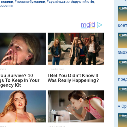
і новини
,
#новини буковини
,
#суспільство
,
#круглий стіл
,
ворення
кон
змо
пред
«Юр