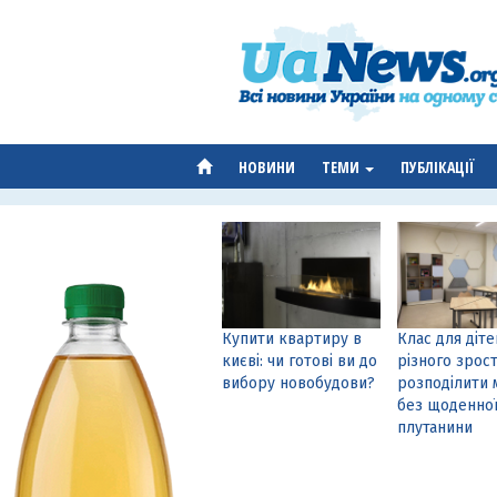
НОВИНИ
ТЕМИ
ПУБЛІКАЦІЇ
Купити квартиру в
Клас для діте
києві: чи готові ви до
різного зрост
вибору новобудови?
розподілити 
без щоденно
плутанини