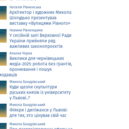
Наталія Рівненська
Архітектор і художник Микола
Шолудько презентував
виставку «Вулицями Рівного»
Новини Рівненщини
У сесійній залі Верховної Ради
України прийняли ряд
важливих законопроєктів
Альона Чорна
Виклики для чернівецьких
медіа-2025: робота без грантів,
бронювання і пошук
модавців
Микола Бандрівський
Куди щезли скульптури
руських князів із університету
у Львові..?
Микола Бандрівський
Фіякри і диліжанси у Львові:
для тих, хто цінував свій час
Микола Бандрівський