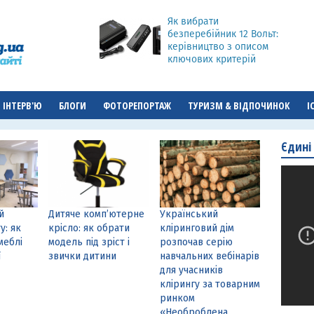
Як вибрати
безперебійник 12 Вольт:
керівництво з описом
ключових критерій
ІНТЕРВ'Ю
БЛОГИ
ФОТОРЕПОРТАЖ
ТУРИЗМ & ВІДПОЧИНОК
І
Єдині
й
Дитяче комп’ютерне
Український
у: як
крісло: як обрати
кліринговий дім
меблі
модель під зріст і
розпочав серію
ї
звички дитини
навчальних вебінарів
для учасників
клірингу за товарним
ринком
«Необроблена