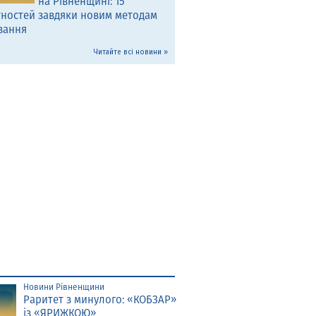
на Рівненщині: 15
тностей завдяки новим методам
вання
Читайте всі новини »
Новини Рівненщини
Раритет з минулого: «КОБЗАР»
із «ЯРИЖКОЮ»