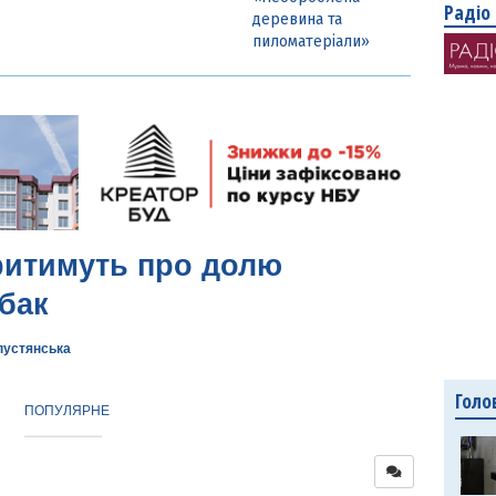
Радіо
деревина та
пиломатеріали»
ритимуть про долю
бак
пустянська
Голо
ПОПУЛЯРНЕ