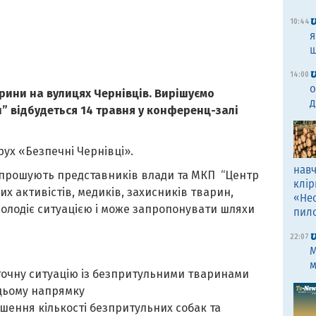
10:44
я
щ
14:00
о
арини на вулицях Чернівців. Вирішуємо
д
” відбудеться 14 травня у конференц-залі
рух «Безпечні Чернівці».
навч
 запрошують представників влади та МКП “Центр
клір
их активістів, медиків, захисників тварин,
«Не
 володіє ситуацією і може запропонувати шляхи
пил
22:07
M
м
точну ситуацію із безпритульними тваринами
 цьому напрямку
шення кількості безпритульних собак та