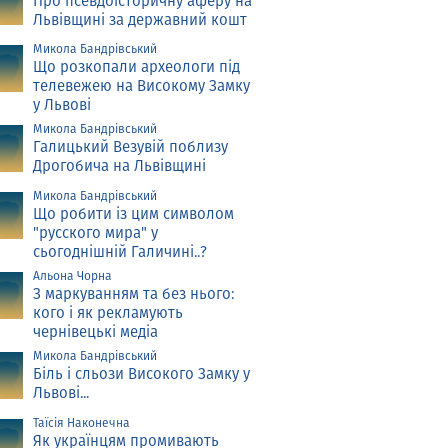
Про псевдоісторичну аферу на
Львівщині за державний кошт
Микола Бандрівський
Що розкопали археологи під
телевежею на Високому Замку
у Львові
Микола Бандрівський
Галицький Везувій поблизу
Дрогобича на Львівщині
Микола Бандрівський
Що робити із цим символом
"русского мира" у
сьогоднішній Галичині..?
Альона Чорна
З маркуванням та без нього:
кого і як рекламують
чернівецькі медіа
Микола Бандрівський
Біль і сльози Високого Замку у
Львові...
Таїсія Наконечна
Як українцям промивають