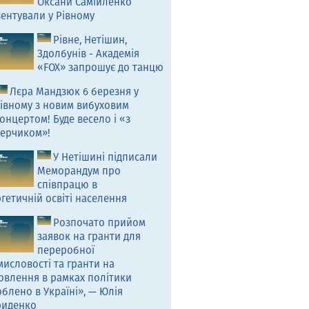
Оксани Самійленко
ентували у Рівному
Рівне, Нетішин,
Здолбунів - Академія
«FOX» запрошує до танцю
Лєра Мандзюк 6 березня у
івному з новим вибуховим
онцертом! Буде весело і «з
ерчиком»!
У Нетішині підписали
Меморандум про
співпрацю в
гетичній освіті населення
Розпочато прийом
заявок на гранти для
переробної
исловості та гранти на
овлення в рамках політики
блено в Україні», — Юлія
риденко