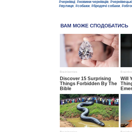
#чернівці
,
#новини чернівців
,
#чернівецьк
#вулиця
,
#собаки
,
#бродячі собаки
,
#обго