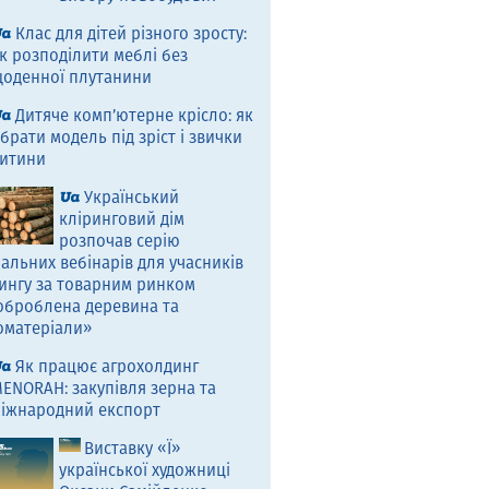
Клас для дітей різного зросту:
к розподілити меблі без
оденної плутанини
Дитяче комп’ютерне крісло: як
брати модель під зріст і звички
итини
Український
кліринговий дім
розпочав серію
альних вебінарів для учасників
ингу за товарним ринком
оброблена деревина та
оматеріали»
Як працює агрохолдинг
ENORAH: закупівля зерна та
іжнародний експорт
Виставку «Ї»
української художниці