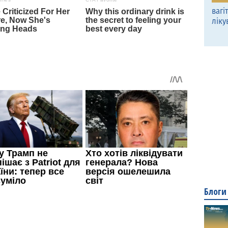
вагі
ліку
Блоги