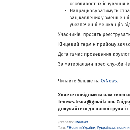
особливості їх існування в 
Напрацьовуватимуть страте
зацікавлених у зменшенні 
убезпеченні мешканців від
Учасників просять реєструват
Кінцевий термін прийому заявок
Дата та час проведення круглого 
За матеріалами прес-служби Че
Читайте більше на
CvNews
.
Хочете повідомити нам свою н
tenews.te.ua@gmail.com. Слід
долучайтеся до нашої групи і 
Джерело:
CvNews
Теги:
#Новини України
,
#українські новини