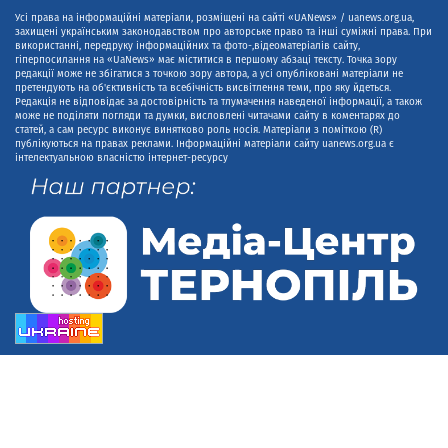
Усі права на інформаційні матеріали, розміщені на сайті «UANews» / uanews.org.ua,
захищені українським законодавством про авторське право та інші суміжні права. При
використанні, передруку інформаційних та фото-,відеоматеріалів сайту,
гіперпосилання на «UaNews» має міститися в першому абзаці тексту. Точка зору
редакції може не збігатися з точкою зору автора, а усі опубліковані матеріали не
претендують на об'єктивність та всебічність висвітлення теми, про яку йдеться.
Редакція не відповідає за достовірність та тлумачення наведеної інформації, а також
може не поділяти погляди та думки, висловлені читачами сайту в коментарях до
статей, а сам ресурс виконує винятково роль носія. Матеріали з поміткою (R)
публікуються на правах реклами. Інформаційні матеріали сайту uanews.org.ua є
інтелектуальною власністю інтернет-ресурсу