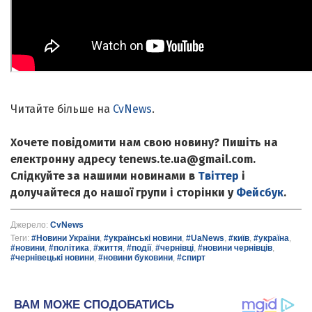
Читайте більше на
CvNews
.
Хочете повідомити нам свою новину? Пишіть на
електронну адресу tenews.te.ua@gmail.com.
Слідкуйте за нашими новинами в
Твіттер
і
долучайтеся до нашої групи і сторінки у
Фейсбук
.
Джерело:
CvNews
Теги:
#Новини України
,
#українські новини
,
#UaNews
,
#київ
,
#україна
,
#новини
,
#політика
,
#життя
,
#події
,
#чернівці
,
#новини чернівців
,
#чернівецькі новини
,
#новини буковини
,
#спирт