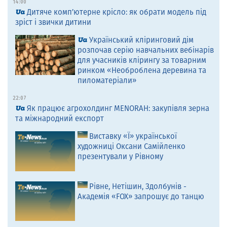
14:00
Дитяче комп’ютерне крісло: як обрати модель під
зріст і звички дитини
Український кліринговий дім
розпочав серію навчальних вебінарів
для учасників клірингу за товарним
ринком «Необроблена деревина та
пиломатеріали»
22:07
Як працює агрохолдинг MENORAH: закупівля зерна
та міжнародний експорт
Виставку «Ї» української
художниці Оксани Самійленко
презентували у Рівному
Рівне, Нетішин, Здолбунів -
Академія «FOX» запрошує до танцю