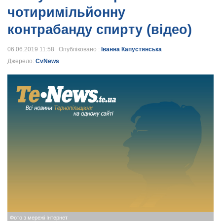
чотиримільйонну
контрабанду спирту (відео)
06.06.2019 11:58 Опубліковано :
Іванна Капустянська
Джерело:
CvNews
Фото з мережі Інтернет