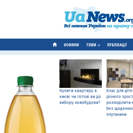
НОВИНИ
ТЕМИ
ПУБЛІКАЦІЇ
Купити квартиру в
Клас для діте
києві: чи готові ви до
різного зрост
вибору новобудови?
розподілити 
без щоденно
плутанини