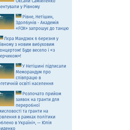
Оксани Самійленко
ентували у Рівному
Рівне, Нетішин,
Здолбунів - Академія
«FOX» запрошує до танцю
Лєра Мандзюк 6 березня у
івному з новим вибуховим
онцертом! Буде весело і «з
ерчиком»!
У Нетішині підписали
Меморандум про
співпрацю в
гетичній освіті населення
Розпочато прийом
заявок на гранти для
переробної
исловості та гранти на
овлення в рамках політики
блено в Україні», — Юлія
риденко