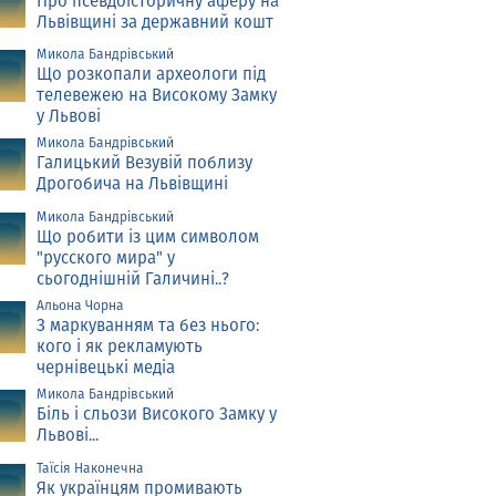
Про псевдоісторичну аферу на
Львівщині за державний кошт
Микола Бандрівський
Що розкопали археологи під
телевежею на Високому Замку
у Львові
Микола Бандрівський
Галицький Везувій поблизу
Дрогобича на Львівщині
Микола Бандрівський
Що робити із цим символом
"русского мира" у
сьогоднішній Галичині..?
Альона Чорна
З маркуванням та без нього:
кого і як рекламують
чернівецькі медіа
Микола Бандрівський
Біль і сльози Високого Замку у
Львові...
Таїсія Наконечна
Як українцям промивають