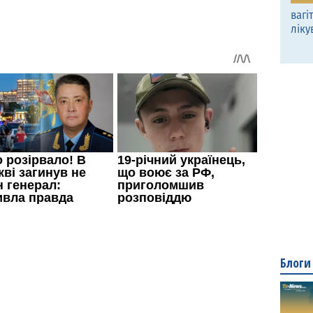
вагі
ліку
Блоги