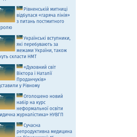
Рівненській митниці
відбулася «гаряча лінія»
з питань постмитного
тролю
Українські вступники,
які перебувають за
межами України, також
жуть скласти НМТ
«Духовний світ
Віктора і Наталії
Проданчуків»
ставили у Рівному
Оголошено новий
набір на курс
неформальної освіти
идична журналістика» НУВГП
Сучасна
репродуктивна медицина