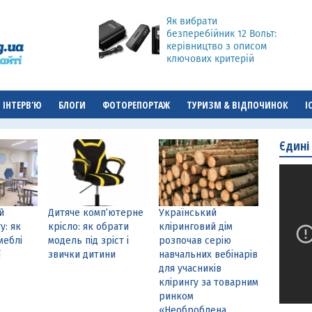
Як вибрати
безперебійник 12 Вольт:
керівництво з описом
ключових критерій
ІНТЕРВ'Ю
БЛОГИ
ФОТОРЕПОРТАЖ
ТУРИЗМ & ВІДПОЧИНОК
І
Єдині
й
Дитяче комп’ютерне
Український
у: як
крісло: як обрати
кліринговий дім
меблі
модель під зріст і
розпочав серію
ї
звички дитини
навчальних вебінарів
для учасників
клірингу за товарним
ринком
«Необроблена