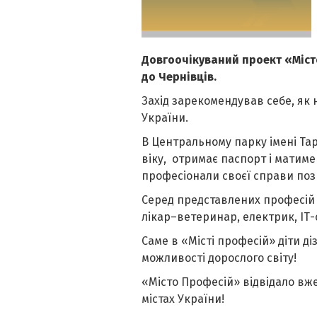
Довгоочікуваний проект «Місто
до Чернівців.
Захід зарекомендував себе, я
України.
В Центральному парку імені Та
віку, отримає паспорт і матим
професіонали своєї справи поз
Серед представлених професій 
лікар–ветеринар, електрик, ІТ-с
Саме в «Місті професій» діти д
можливості дорослого світу!
«Місто Професій» відвідало вже
містах України!