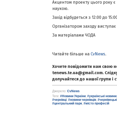
Акцентом проекту цього року є п
наукою.
Захід відбудеться з 12:00 до 15:0
Організатором заходу виступає
За матеріалами ЧОДА
Читайте більше на
CvNews
.
Хочете повідомити нам свою н
tenews.te.ua@gmail.com. Слід
долучайтеся до нашої групи і 
Джерело:
CvNews
Теги:
#Новини України
,
#українські новини
#чернівці
,
#новини чернівців
,
#чернівецьк
#центральний парк
,
#місто професій