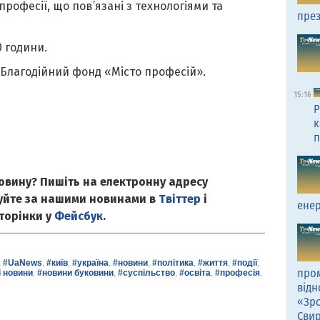
рофесії, що пов’язані з технологіями та
през
0 години.
 Благодійний фонд «Місто професій».
15:16
Р
к
п
овину? Пишіть на електронну адресу
куйте за нашими новинами в
Твіттер
і
енер
сторінки у
Фейсбук
.
,
#UaNews
,
#київ
,
#україна
,
#новини
,
#політика
,
#життя
,
#події
,
пром
і новини
,
#новини буковини
,
#суспільство
,
#освіта
,
#професія
,
відн
«Зро
Сви