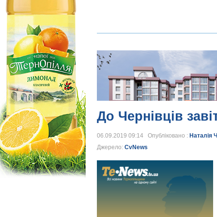
До Чернівців заві
06.09.2019 09:14 Опубліковано :
Наталія 
Джерело:
CvNews