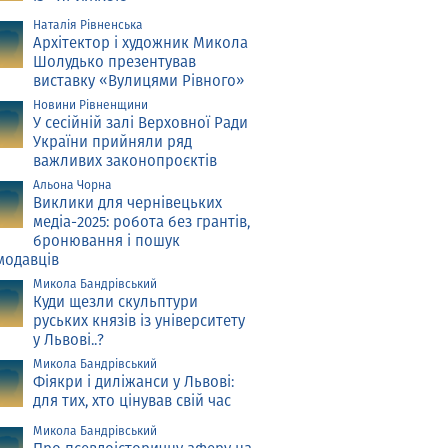
Наталія Рівненська
Архітектор і художник Микола
Шолудько презентував
виставку «Вулицями Рівного»
Новини Рівненщини
У сесійній залі Верховної Ради
України прийняли ряд
важливих законопроєктів
Альона Чорна
Виклики для чернівецьких
медіа-2025: робота без грантів,
бронювання і пошук
модавців
Микола Бандрівський
Куди щезли скульптури
руських князів із університету
у Львові..?
Микола Бандрівський
Фіякри і диліжанси у Львові:
для тих, хто цінував свій час
Микола Бандрівський