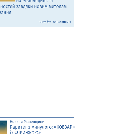
на Рівненщині: 15
тностей завдяки новим методам
вання
Читайте всі новини »
Новини Рівненщини
Раритет з минулого: «КОБЗАР»
із «ЯРИЖКОЮ»