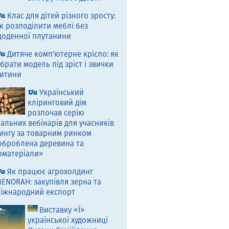
Клас для дітей різного зросту:
к розподілити меблі без
оденної плутанини
Дитяче комп’ютерне крісло: як
брати модель під зріст і звички
итини
Український
кліринговий дім
розпочав серію
альних вебінарів для учасників
ингу за товарним ринком
оброблена деревина та
оматеріали»
Як працює агрохолдинг
ENORAH: закупівля зерна та
іжнародний експорт
Виставку «Ї»
української художниці