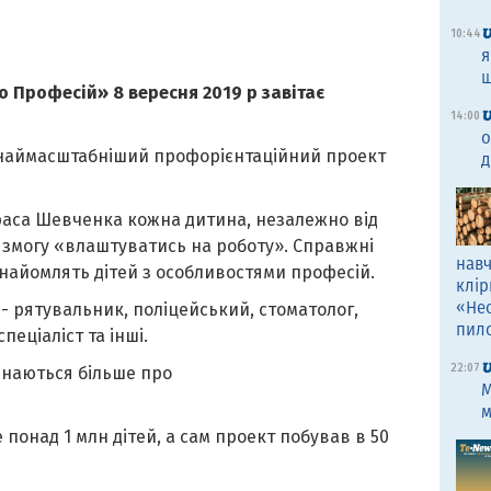
10:44
я
щ
 Професій» 8 вересня 2019 р завітає
14:00
о
к наймасштабніший профорієнтаційний проект
д
раса Шевченка кожна дитина, незалежно від
е змогу «влаштуватись на роботу». Справжні
навч
найомлять дітей з особливостями професій.
клір
«Не
- рятувальник, поліцейський, стоматолог,
пил
пеціаліст та інші.
22:07
ізнаються більше про
M
м
 понад 1 млн дітей, а сам проект побував в 50