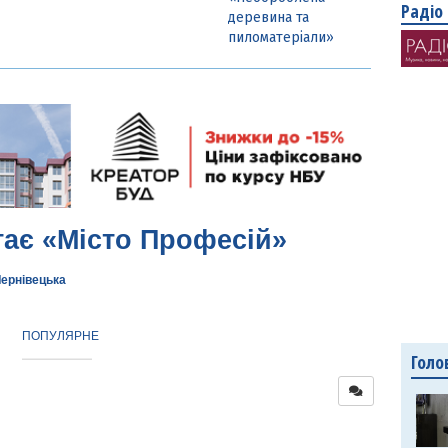
Радіо
деревина та
пиломатеріали»
тає «Місто Професій»
Чернівецька
ПОПУЛЯРНЕ
Голо