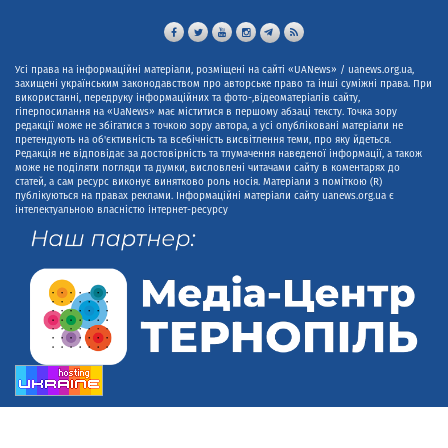
Усі права на інформаційні матеріали, розміщені на сайті «UANews» / uanews.org.ua,
захищені українським законодавством про авторське право та інші суміжні права. При
використанні, передруку інформаційних та фото-,відеоматеріалів сайту,
гіперпосилання на «UaNews» має міститися в першому абзаці тексту. Точка зору
редакції може не збігатися з точкою зору автора, а усі опубліковані матеріали не
претендують на об'єктивність та всебічність висвітлення теми, про яку йдеться.
Редакція не відповідає за достовірність та тлумачення наведеної інформації, а також
може не поділяти погляди та думки, висловлені читачами сайту в коментарях до
статей, а сам ресурс виконує винятково роль носія. Матеріали з поміткою (R)
публікуються на правах реклами. Інформаційні матеріали сайту uanews.org.ua є
інтелектуальною власністю інтернет-ресурсу