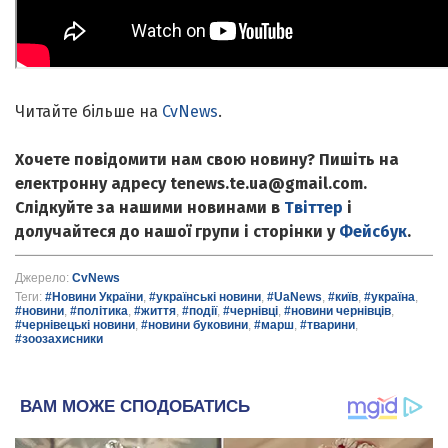
Читайте більше на
CvNews
.
Хочете повідомити нам свою новину? Пишіть на
електронну адресу tenews.te.ua@gmail.com.
Слідкуйте за нашими новинами в
Твіттер
і
долучайтеся до нашої групи і сторінки у
Фейсбук
.
Джерело:
CvNews
Теги:
#Новини України
,
#українські новини
,
#UaNews
,
#київ
,
#україна
,
#новини
,
#політика
,
#життя
,
#події
,
#чернівці
,
#новини чернівців
,
#чернівецькі новини
,
#новини буковини
,
#марш
,
#тварини
,
#зоозахисники