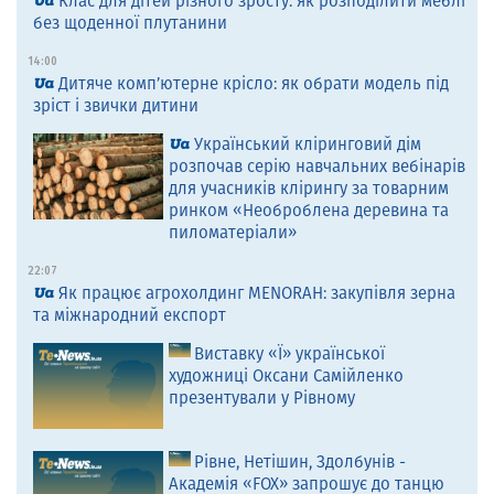
Клас для дітей різного зросту: як розподілити меблі
без щоденної плутанини
14:00
Дитяче комп’ютерне крісло: як обрати модель під
зріст і звички дитини
Український кліринговий дім
розпочав серію навчальних вебінарів
для учасників клірингу за товарним
ринком «Необроблена деревина та
пиломатеріали»
22:07
Як працює агрохолдинг MENORAH: закупівля зерна
та міжнародний експорт
Виставку «Ї» української
художниці Оксани Самійленко
презентували у Рівному
Рівне, Нетішин, Здолбунів -
Академія «FOX» запрошує до танцю