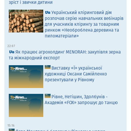
зріст і звички дитини
Український кліринговий дім
розпочав серію навчальних вебінарів
для учасників клірингу за товарним
ринком «Необроблена деревина та
пиломатеріали»
22:07
Як працює агрохолдинг MENORAH: закупівля зерна
та міжнародний експорт
Виставку «Ї» української
художниці Оксани Самійленко
презентували у Рівному
Рівне, Нетішин, Здолбунів -
Академія «FOX» запрошує до танцю
15:16