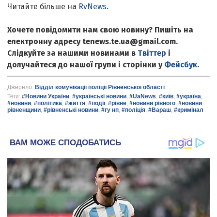
Читайте більше на
RvNews
.
Хочете повідомити нам свою новину? Пишіть на
електронну адресу tenews.te.ua@gmail.com.
Слідкуйте за нашими новинами в
Твіттер
і
долучайтеся до нашої групи і сторінки у
Фейсбук
.
Джерело:
Відділ комунікації поліції Рівненської області
Теги:
#Новини України
,
#українські новини
,
#UaNews
,
#київ
,
#україна
,
#новини
,
#політика
,
#життя
,
#події
,
#рівне
,
#новини рівного
,
#новини
рівненщини
,
#рівненські новини
,
#гу нп
,
#поліція
,
#Вараш
,
#кримінал