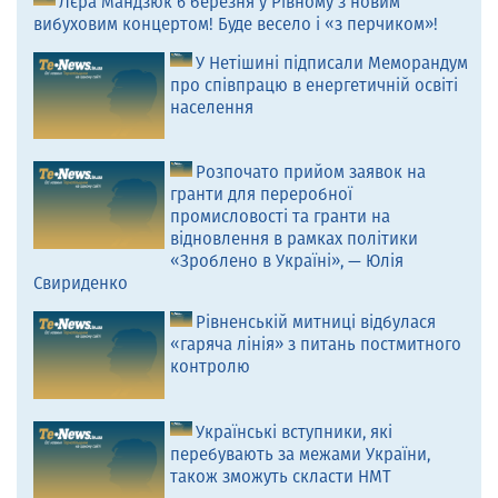
Лєра Мандзюк 6 березня у Рівному з новим
вибуховим концертом! Буде весело і «з перчиком»!
У Нетішині підписали Меморандум
про співпрацю в енергетичній освіті
населення
Розпочато прийом заявок на
гранти для переробної
промисловості та гранти на
відновлення в рамках політики
«Зроблено в Україні», — Юлія
Свириденко
Рівненській митниці відбулася
«гаряча лінія» з питань постмитного
контролю
Українські вступники, які
перебувають за межами України,
також зможуть скласти НМТ