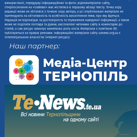
використанні, передруку інформаційних та фото-,відеоматеріалів сайту,
гіперпосилання на «UaNews» має міститися в першому абзаці тексту. Точка зору
редакції може не збігатися з точкою зору автора, а усі опубліковані матеріали не
претендують на об'єктивність та всебічність висвітлення теми, про яку йдеться.
Редакція не відповідає за достовірність та тлумачення наведеної інформації, а також
може не поділяти погляди та думки, висловлені читачами сайту в коментарях до
статей, а сам ресурс виконує винятково роль носія. Матеріали з поміткою (R)
публікуються на правах реклами. Інформаційні матеріали сайту uanews.org.ua є
інтелектуальною власністю інтернет-ресурсу