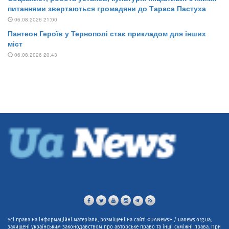
Усі права на інформаційні матеріали, розміщені на сайті «UANews» / uanews.org.ua,
захищені українським законодавством про авторське право та інші суміжні права. При