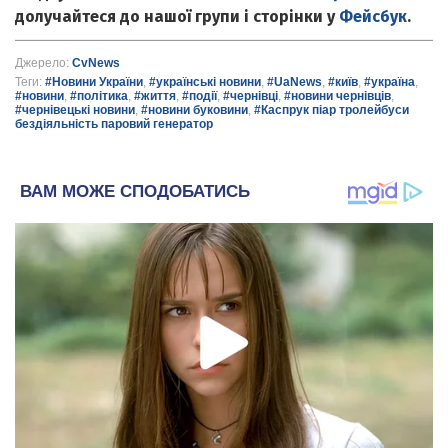
долучайтеся до нашої групи і сторінки у
Фейсбук
.
Джерело:
CvNews
Теги:
#Новини України
,
#українські новини
,
#UaNews
,
#київ
,
#україна
,
#новини
,
#політика
,
#життя
,
#події
,
#чернівці
,
#новини чернівців
,
#чернівецькі новини
,
#новини буковини
,
#Каспрук піар тролейбуси
бездіяльність паровий генератор