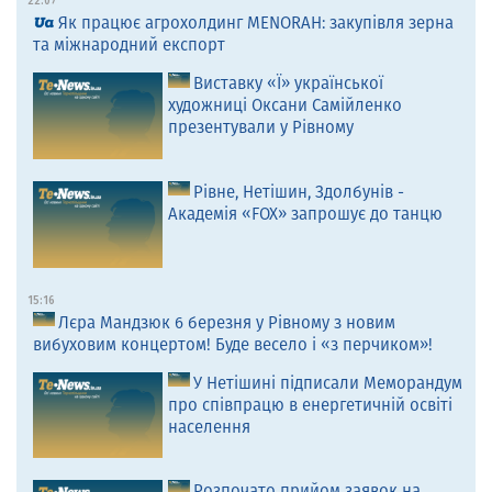
22:07
Як працює агрохолдинг MENORAH: закупівля зерна
та міжнародний експорт
Виставку «Ї» української
художниці Оксани Самійленко
презентували у Рівному
Рівне, Нетішин, Здолбунів -
Академія «FOX» запрошує до танцю
15:16
Лєра Мандзюк 6 березня у Рівному з новим
вибуховим концертом! Буде весело і «з перчиком»!
У Нетішині підписали Меморандум
про співпрацю в енергетичній освіті
населення
Розпочато прийом заявок на