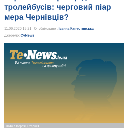
тролейбусів: черговий піар
мера Чернівців?
11.06.2020 19:21 Опубліковано :
Іванна Капустянська
Джерело:
CvNews
Фото з мережі Інтернет