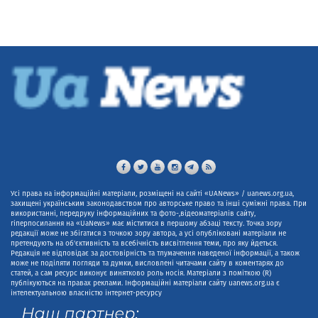
Усі права на інформаційні матеріали, розміщені на сайті «UANews» / uanews.org.ua,
захищені українським законодавством про авторське право та інші суміжні права. При
використанні, передруку інформаційних та фото-,відеоматеріалів сайту,
гіперпосилання на «UaNews» має міститися в першому абзаці тексту. Точка зору
редакції може не збігатися з точкою зору автора, а усі опубліковані матеріали не
претендують на об'єктивність та всебічність висвітлення теми, про яку йдеться.
Редакція не відповідає за достовірність та тлумачення наведеної інформації, а також
може не поділяти погляди та думки, висловлені читачами сайту в коментарях до
статей, а сам ресурс виконує винятково роль носія. Матеріали з поміткою (R)
публікуються на правах реклами. Інформаційні матеріали сайту uanews.org.ua є
інтелектуальною власністю інтернет-ресурсу