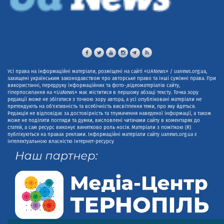
Усі права на інформаційні матеріали, розміщені на сайті «UANews» / uanews.org.ua,
захищені українським законодавством про авторське право та інші суміжні права. При
використанні, передруку інформаційних та фото-,відеоматеріалів сайту,
гіперпосилання на «UaNews» має міститися в першому абзаці тексту. Точка зору
редакції може не збігатися з точкою зору автора, а усі опубліковані матеріали не
претендують на об'єктивність та всебічність висвітлення теми, про яку йдеться.
Редакція не відповідає за достовірність та тлумачення наведеної інформації, а також
може не поділяти погляди та думки, висловлені читачами сайту в коментарях до
статей, а сам ресурс виконує винятково роль носія. Матеріали з поміткою (R)
публікуються на правах реклами. Інформаційні матеріали сайту uanews.org.ua є
інтелектуальною власністю інтернет-ресурсу