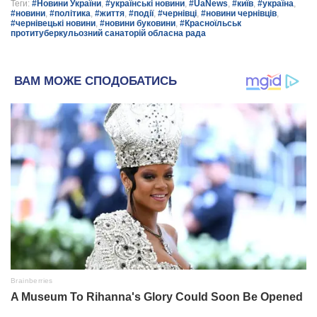
Теги:
#Новини України
,
#українські новини
,
#UaNews
,
#київ
,
#україна
,
#новини
,
#політика
,
#життя
,
#події
,
#чернівці
,
#новини чернівців
,
#чернівецькі новини
,
#новини буковини
,
#Красноїльськ
протитуберкульозний санаторій обласна рада