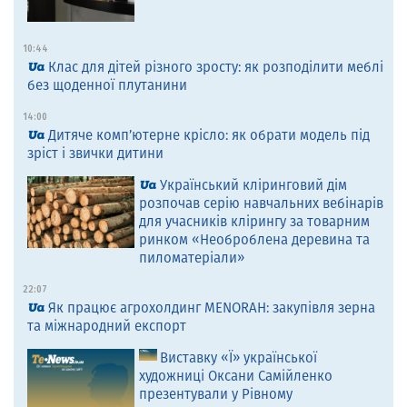
10:44
Клас для дітей різного зросту: як розподілити меблі
без щоденної плутанини
14:00
Дитяче комп’ютерне крісло: як обрати модель під
зріст і звички дитини
Український кліринговий дім
розпочав серію навчальних вебінарів
для учасників клірингу за товарним
ринком «Необроблена деревина та
пиломатеріали»
22:07
Як працює агрохолдинг MENORAH: закупівля зерна
та міжнародний експорт
Виставку «Ї» української
художниці Оксани Самійленко
презентували у Рівному