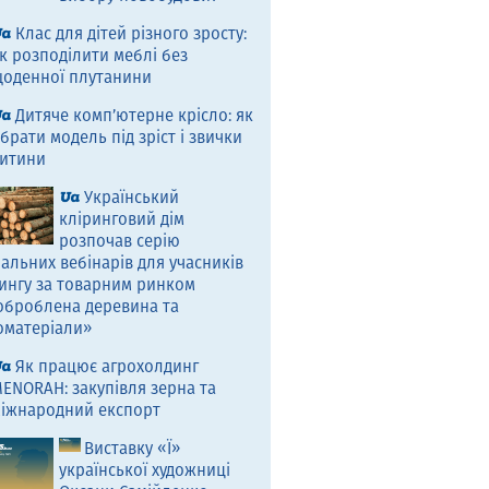
Клас для дітей різного зросту:
к розподілити меблі без
оденної плутанини
Дитяче комп’ютерне крісло: як
брати модель під зріст і звички
итини
Український
кліринговий дім
розпочав серію
альних вебінарів для учасників
ингу за товарним ринком
оброблена деревина та
оматеріали»
Як працює агрохолдинг
ENORAH: закупівля зерна та
іжнародний експорт
Виставку «Ї»
української художниці