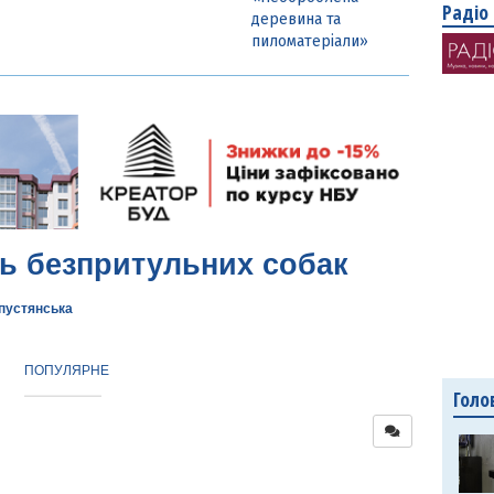
Радіо
деревина та
пиломатеріали»
ть безпритульних собак
апустянська
ПОПУЛЯРНЕ
Голо