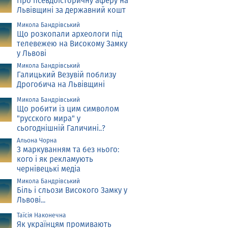
Про псевдоісторичну аферу на
Львівщині за державний кошт
Микола Бандрівський
Що розкопали археологи під
телевежею на Високому Замку
у Львові
Микола Бандрівський
Галицький Везувій поблизу
Дрогобича на Львівщині
Микола Бандрівський
Що робити із цим символом
"русского мира" у
сьогоднішній Галичині..?
Альона Чорна
З маркуванням та без нього:
кого і як рекламують
чернівецькі медіа
Микола Бандрівський
Біль і сльози Високого Замку у
Львові...
Таїсія Наконечна
Як українцям промивають