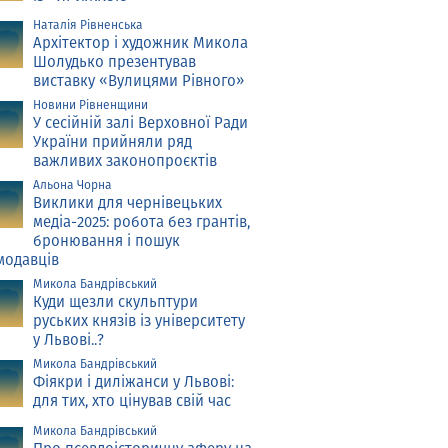
Наталія Рівненська
Архітектор і художник Микола
Шолудько презентував
виставку «Вулицями Рівного»
Новини Рівненщини
У сесійній залі Верховної Ради
України прийняли ряд
важливих законопроєктів
Альона Чорна
Виклики для чернівецьких
медіа-2025: робота без грантів,
бронювання і пошук
модавців
Микола Бандрівський
Куди щезли скульптури
руських князів із університету
у Львові..?
Микола Бандрівський
Фіякри і диліжанси у Львові:
для тих, хто цінував свій час
Микола Бандрівський