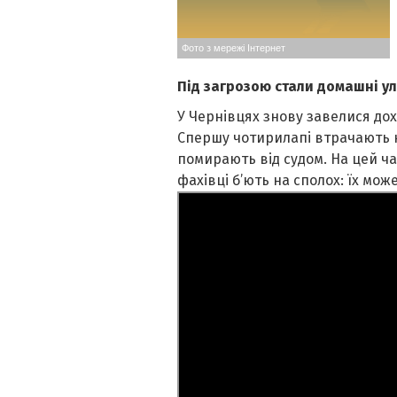
Фото з мережі Інтернет
Під загрозою стали домашні у
У Чернівцях знову завелися до
Спершу чотирилапі втрачають к
помирають від судом. На цей час
фахівці б’ють на сполох: їх мож