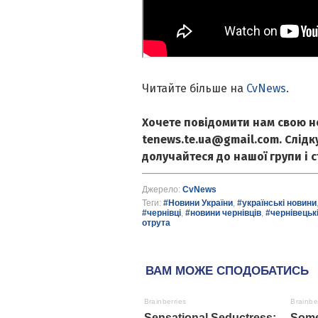
Читайте більше на
CvNews
.
Хочете повідомити нам свою н
tenews.te.ua@gmail.com. Слід
долучайтеся до нашої групи і 
Джерело:
CvNews
Теги:
#Новини України
,
#українські новини
#чернівці
,
#новини чернівців
,
#чернівецьк
отрута