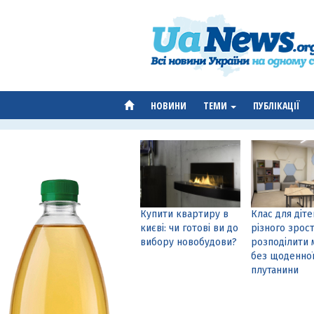
НОВИНИ
ТЕМИ
ПУБЛІКАЦІЇ
Купити квартиру в
Клас для діте
києві: чи готові ви до
різного зрост
вибору новобудови?
розподілити 
без щоденно
плутанини