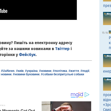
през
15:16
Р
овину? Пишіть на електронну адресу
к
п
куйте за нашими новинами в
Твіттер
і
сторінки у
Фейсбук
.
енер
,
#UaNews
,
#київ
,
#україна
,
#новини
,
#політика
,
#життя
,
#події
,
і новини
,
#новини буковини
,
#собаки безпритульні собаки
пром
відн
«Зро
Сви