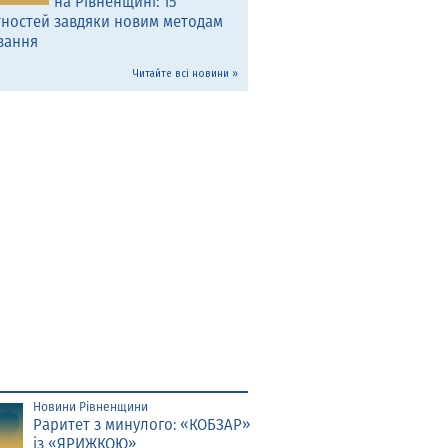
на Рівненщині: 15
тностей завдяки новим методам
вання
Читайте всі новини »
Новини Рівненщини
Раритет з минулого: «КОБЗАР»
із «ЯРИЖКОЮ»