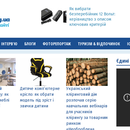
Як вибрати
безперебійник 12 Вольт:
керівництво з описом
ключових критерій
ІНТЕРВ'Ю
БЛОГИ
ФОТОРЕПОРТАЖ
ТУРИЗМ & ВІДПОЧИНОК
І
Єдині
й
Дитяче комп’ютерне
Український
у: як
крісло: як обрати
кліринговий дім
меблі
модель під зріст і
розпочав серію
ї
звички дитини
навчальних вебінарів
для учасників
клірингу за товарним
ринком
«Необроблена