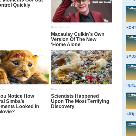
кон
змо
пред
«Юр