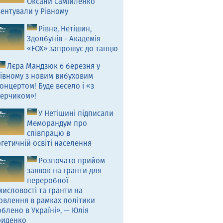
Оксани Самійленко
ентували у Рівному
Рівне, Нетішин,
Здолбунів - Академія
«FOX» запрошує до танцю
Лєра Мандзюк 6 березня у
івному з новим вибуховим
онцертом! Буде весело і «з
ерчиком»!
У Нетішині підписали
Меморандум про
співпрацю в
гетичній освіті населення
Розпочато прийом
заявок на гранти для
переробної
исловості та гранти на
овлення в рамках політики
блено в Україні», — Юлія
риденко