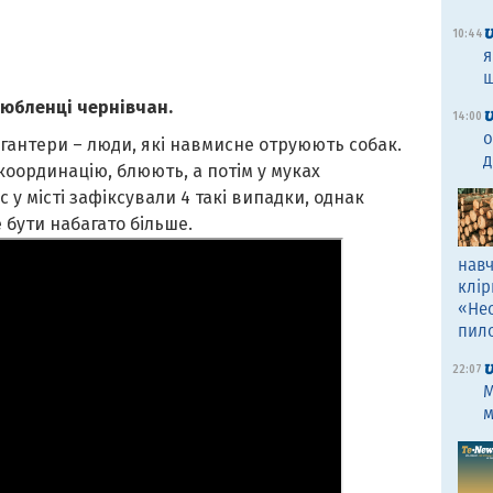
10:44
я
щ
любленці чернівчан.
14:00
о
хгантери – люди, які навмисне отруюють собак.
д
оординацію, блюють, а потім у муках
 у місті зафіксували 4 такі випадки, однак
е бути набагато більше.
навч
клір
«Не
пил
22:07
M
м