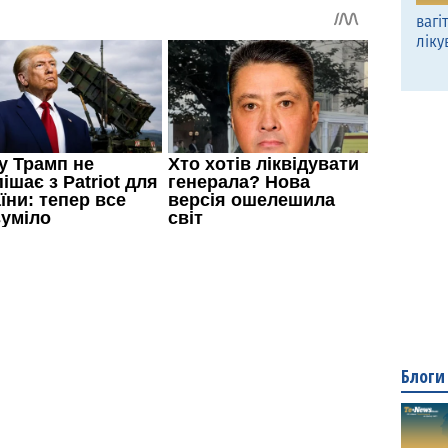
вагі
ліку
Блоги