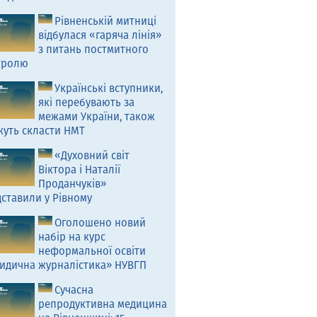
Рівненській митниці
відбулася «гаряча лінія»
з питань постмитного
тролю
Українські вступники,
які перебувають за
межами України, також
жуть скласти НМТ
«Духовний світ
Віктора і Наталії
Проданчуків»
ставили у Рівному
Оголошено новий
набір на курс
неформальної освіти
идична журналістика» НУВГП
Сучасна
репродуктивна медицина