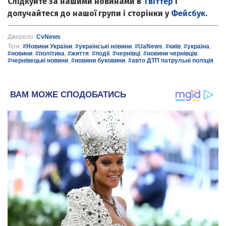
Слідкуйте за нашими новинами в
Твіттер
і
долучайтеся до нашої групи і сторінки у
Фейсбук
.
Джерело:
CvNews
Теги:
#Новини України
,
#українські новини
,
#UaNews
,
#київ
,
#україна
,
#новини
,
#політика
,
#життя
,
#події
,
#чернівці
,
#новини чернівців
,
#чернівецькі новини
,
#новини буковини
,
#авто ДТП патрульні поліція