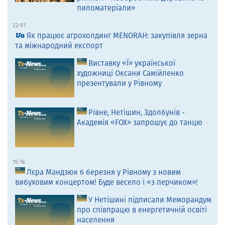
пиломатеріали»
22:07
Як працює агрохолдинг MENORAH: закупівля зерна
та міжнародний експорт
Виставку «Ї» української
художниці Оксани Самійленко
презентували у Рівному
Рівне, Нетішин, Здолбунів -
Академія «FOX» запрошує до танцю
15:16
Лєра Мандзюк 6 березня у Рівному з новим
вибуховим концертом! Буде весело і «з перчиком»!
У Нетішині підписали Меморандум
про співпрацю в енергетичній освіті
населення