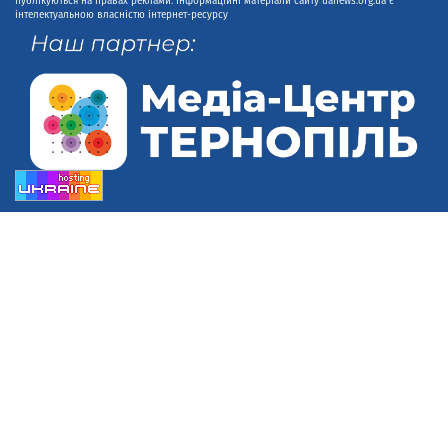
публікуються на правах реклами. Інформаційні матеріали сайту uanews.org.ua є
інтелектуальною власністю інтернет-ресурсу