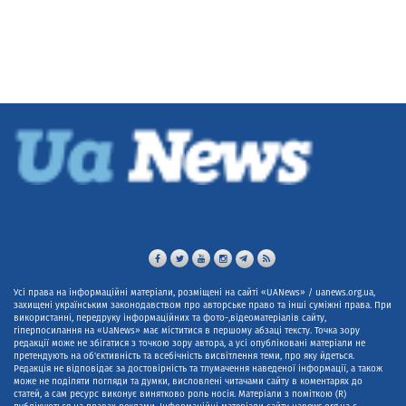
Усі права на інформаційні матеріали, розміщені на сайті «UANews» / uanews.org.ua,
захищені українським законодавством про авторське право та інші суміжні права. При
використанні, передруку інформаційних та фото-,відеоматеріалів сайту,
гіперпосилання на «UaNews» має міститися в першому абзаці тексту. Точка зору
редакції може не збігатися з точкою зору автора, а усі опубліковані матеріали не
претендують на об'єктивність та всебічність висвітлення теми, про яку йдеться.
Редакція не відповідає за достовірність та тлумачення наведеної інформації, а також
може не поділяти погляди та думки, висловлені читачами сайту в коментарях до
статей, а сам ресурс виконує винятково роль носія. Матеріали з поміткою (R)