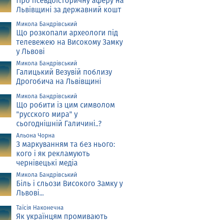
Про псевдоісторичну аферу на
Львівщині за державний кошт
Микола Бандрівський
Що розкопали археологи під
телевежею на Високому Замку
у Львові
Микола Бандрівський
Галицький Везувій поблизу
Дрогобича на Львівщині
Микола Бандрівський
Що робити із цим символом
"русского мира" у
сьогоднішній Галичині..?
Альона Чорна
З маркуванням та без нього:
кого і як рекламують
чернівецькі медіа
Микола Бандрівський
Біль і сльози Високого Замку у
Львові...
Таїсія Наконечна
Як українцям промивають