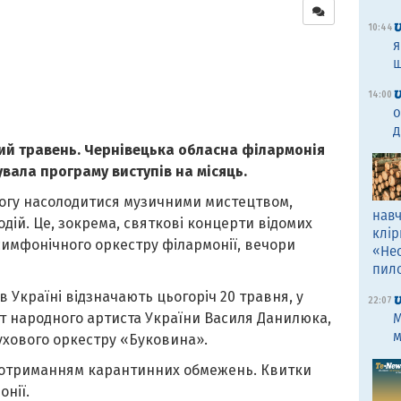
10:44
я
щ
14:00
о
д
ий травень. Чернівецька обласна філармонія
вала програму виступів на місяць.
змогу насолодитися музичними мистецтвом,
навч
дій. Це, зокрема, святкові концерти відомих
клір
симфонічного оркестру філармонії, вечори
«Не
пил
 Україні відзначають цьогоріч 20 травня, у
22:07
т народного артиста України Василя Данилюка,
M
м
ухового оркестру «Буковина».
з дотриманням карантинних обмежень. Квитки
нії.