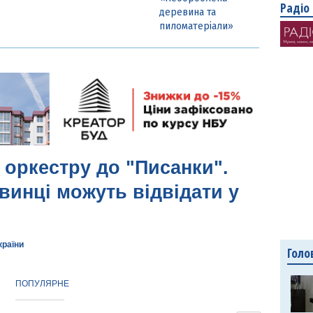
Радіо
деревина та
пиломатеріали»
 оркестру до "Писанки".
винці можуть відвідати у
країни
Голо
ПОПУЛЯРНЕ