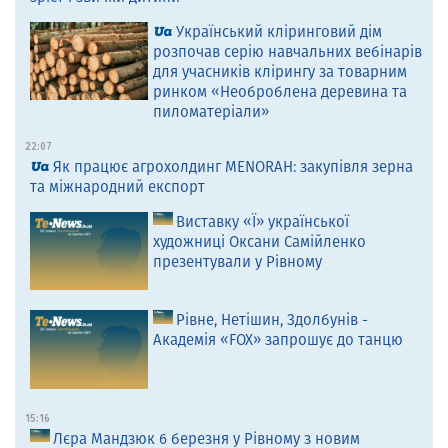
Український кліринговий дім
розпочав серію навчальних вебінарів
для учасників клірингу за товарним
ринком «Необроблена деревина та
пиломатеріали»
22:07
Як працює агрохолдинг MENORAH: закупівля зерна
та міжнародний експорт
Виставку «Ї» української
художниці Оксани Самійленко
презентували у Рівному
Рівне, Нетішин, Здолбунів -
Академія «FOX» запрошує до танцю
15:16
Лєра Мандзюк 6 березня у Рівному з новим