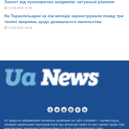
Усі права на інформаційні матеріали, розміщені на сайті «UANews» / uanews.org.ua,
захищені українським законодавством про авторське право та інші суміжні права. При
використанні, передруку інформаційних та фото-,відеоматеріалів сайту,