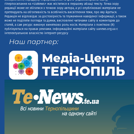
гіперпосилання на «UaNews» має міститися в першому абзаці тексту. Точка зору
редакції може не збігатися з точкою зору автора, а усі опубліковані матеріали не
претендують на об'єктивність та всебічність висвітлення теми, про яку йдеться.
Редакція не відповідає за достовірність та тлумачення наведеної інформації, а також
може не поділяти погляди та думки, висловлені читачами сайту в коментарях до
статей, а сам ресурс виконує винятково роль носія. Матеріали з поміткою (R)
публікуються на правах реклами. Інформаційні матеріали сайту uanews.org.ua є
інтелектуальною власністю інтернет-ресурсу