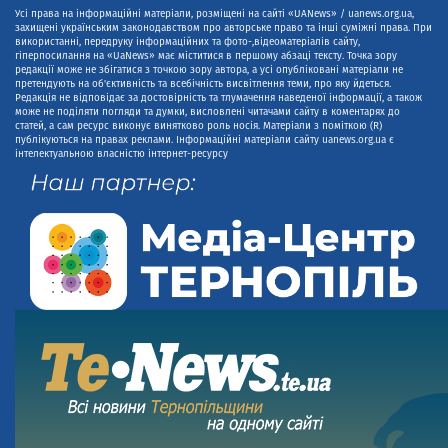
Усі права на інформаційні матеріали, розміщені на сайті «UANews» / uanews.org.ua,
захищені українським законодавством про авторське право та інші суміжні права. При
використанні, передруку інформаційних та фото-,відеоматеріалів сайту,
гіперпосилання на «UaNews» має міститися в першому абзаці тексту. Точка зору
редакції може не збігатися з точкою зору автора, а усі опубліковані матеріали не
претендують на об'єктивність та всебічність висвітлення теми, про яку йдеться.
Редакція не відповідає за достовірність та тлумачення наведеної інформації, а також
може не поділяти погляди та думки, висловлені читачами сайту в коментарях до
статей, а сам ресурс виконує винятково роль носія. Матеріали з поміткою (R)
публікуються на правах реклами. Інформаційні матеріали сайту uanews.org.ua є
інтелектуальною власністю інтернет-ресурсу