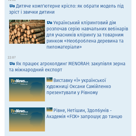
14:00
Дитяче комп’ютерне крісло: як обрати модель під
зріст і звички дитини
Український кліринговий дім
розпочав серію навчальних вебінарів
для учасників клірингу за товарним
ринком «Необроблена деревина та
пиломатеріали»
22:07
Як працює агрохолдинг MENORAH: закупівля зерна
та міжнародний експорт
Виставку «Ї» української
художниці Оксани Самійленко
презентували у Рівному
Рівне, Нетішин, Здолбунів -
Академія «FOX» запрошує до танцю