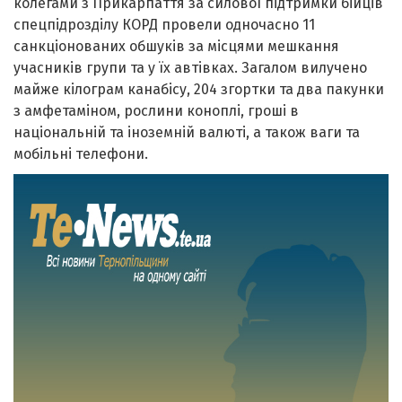
колегами з Прикарпаття за силової підтримки бійців
спецпідрозділу КОРД провели одночасно 11
санкціонованих обшуків за місцями мешкання
учасників групи та у їх автівках. Загалом вилучено
майже кілограм канабісу, 204 згортки та два пакунки
з амфетаміном, рослини коноплі, гроші в
національній та іноземній валюті, а також ваги та
мобільні телефони.