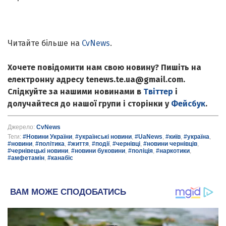
Читайте більше на
CvNews
.
Хочете повідомити нам свою новину? Пишіть на
електронну адресу tenews.te.ua@gmail.com.
Слідкуйте за нашими новинами в
Твіттер
і
долучайтеся до нашої групи і сторінки у
Фейсбук
.
Джерело:
CvNews
Теги:
#Новини України
,
#українські новини
,
#UaNews
,
#київ
,
#україна
,
#новини
,
#політика
,
#життя
,
#події
,
#чернівці
,
#новини чернівців
,
#чернівецькі новини
,
#новини буковини
,
#поліція
,
#наркотики
,
#амфетамін
,
#канабіс