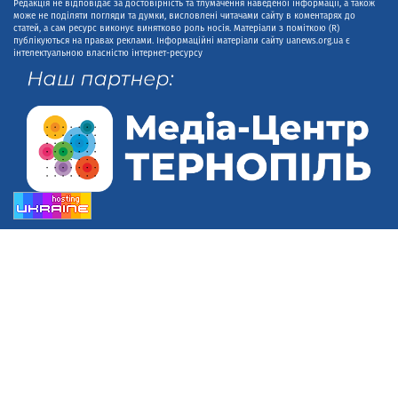
Редакція не відповідає за достовірність та тлумачення наведеної інформації, а також
може не поділяти погляди та думки, висловлені читачами сайту в коментарях до
статей, а сам ресурс виконує винятково роль носія. Матеріали з поміткою (R)
публікуються на правах реклами. Інформаційні матеріали сайту uanews.org.ua є
інтелектуальною власністю інтернет-ресурсу