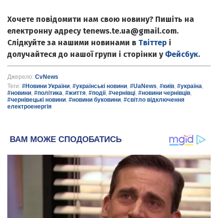
Хочете повідомити нам свою новину? Пишіть на
електронну адресу tenews.te.ua@gmail.com.
Слідкуйте за нашими новинами в
Твіттер
і
долучайтеся до нашої групи і сторінки у
Фейсбук
.
Джерело:
CvNews
Теги:
#Новини України
,
#українські новини
,
#UaNews
,
#київ
,
#україна
,
#новини
,
#політика
,
#життя
,
#події
,
#чернівці
,
#новини чернівців
,
#чернівецькі новини
,
#новини буковини
,
#світло відключення
електроенергія