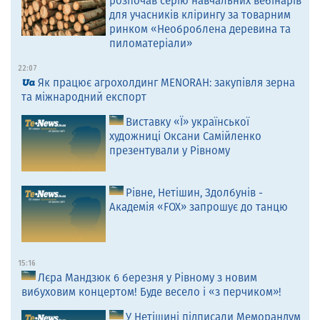
розпочав серію навчальних вебінарів
для учасників клірингу за товарним
ринком «Необроблена деревина та
пиломатеріали»
22:07
Як працює агрохолдинг MENORAH: закупівля зерна
та міжнародний експорт
Виставку «Ї» української
художниці Оксани Самійленко
презентували у Рівному
Рівне, Нетішин, Здолбунів -
Академія «FOX» запрошує до танцю
15:16
Лєра Мандзюк 6 березня у Рівному з новим
вибуховим концертом! Буде весело і «з перчиком»!
У Нетішині підписали Меморандум