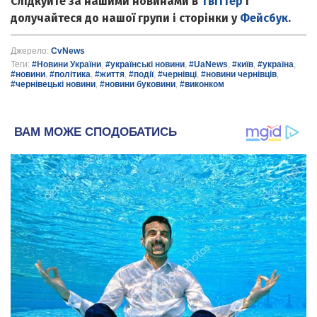
Слідкуйте за нашими новинами в
Твіттер
і
долучайтеся до нашої групи і сторінки у
Фейсбук
.
Джерело:
CvNews
Теги:
#Новини України
,
#українські новини
,
#UaNews
,
#київ
,
#україна
,
#новини
,
#політика
,
#життя
,
#події
,
#чернівці
,
#новини чернівців
,
#чернівецькі новини
,
#новини буковини
,
#виконком