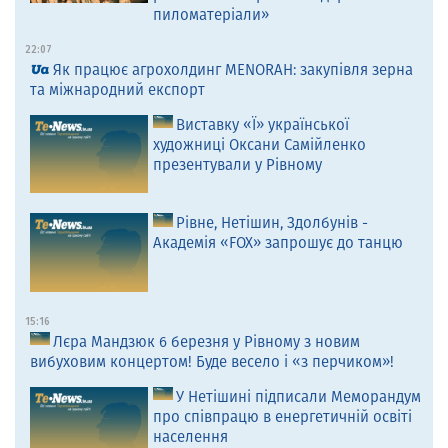
пиломатеріали»
22:07
Як працює агрохолдинг MENORAH: закупівля зерна
та міжнародний експорт
Виставку «Ї» української
художниці Оксани Самійленко
презентували у Рівному
Рівне, Нетішин, Здолбунів -
Академія «FOX» запрошує до танцю
15:16
Лєра Мандзюк 6 березня у Рівному з новим
вибуховим концертом! Буде весело і «з перчиком»!
У Нетішині підписали Меморандум
про співпрацю в енергетичній освіті
населення