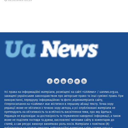
Усі права на інформаційні матеріали, розміщені на сайті «UANews» / uanews.org.ua,
захищені українським законодавством про авторське право та інші суміжні права. При
використанні, передруку інформаційних та фото-,відеоматеріалів сайту,
гіперпосилання на «UaNews» має міститися в першому абзаці тексту. Точка зору
редакції може не збігатися з точкою зору автора, а усі опубліковані матеріали не
претендують на об'єктивність та всебічність висвітлення теми, про яку йдеться.
Редакція не відповідає за достовірність та тлумачення наведеної інформації, а також
може не поділяти погляди та думки, висловлені читачами сайту в коментарях до
статей, а сам ресурс виконує винятково роль носія. Матеріали з поміткою (R)
публікуються на правах реклами. Інформаційні матеріали сайту uanews.org.ua є