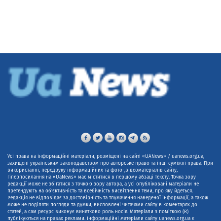
Усі права на інформаційні матеріали, розміщені на сайті «UANews» / uanews.org.ua,
захищені українським законодавством про авторське право та інші суміжні права. При
використанні, передруку інформаційних та фото-,відеоматеріалів сайту,
гіперпосилання на «UaNews» має міститися в першому абзаці тексту. Точка зору
редакції може не збігатися з точкою зору автора, а усі опубліковані матеріали не
претендують на об'єктивність та всебічність висвітлення теми, про яку йдеться.
Редакція не відповідає за достовірність та тлумачення наведеної інформації, а також
може не поділяти погляди та думки, висловлені читачами сайту в коментарях до
статей, а сам ресурс виконує винятково роль носія. Матеріали з поміткою (R)
публікуються на правах реклами. Інформаційні матеріали сайту uanews.org.ua є