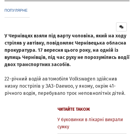
ПОПУЛЯРНЕ
У Чернівцях взяли під варту чоловіка, який на ходу
стріляв у автівку, повідомляє Чернівецька обласна
прокуратура. 17 вересня цього року, на одній із
вулиць Чернівців, під час руху не порозумілись водії
двох транспортних засобів.
22-річний водій автомобіля Volkswagen здійснив
низку пострілів у ЗАЗ-Daеwoo, у якому, окрім 41-
річного водія, перебувало троє неповнолітніх дітей.
ЧИТАЙТЕ ТАКОЖ
У буковинки в лікарні викрали
сумку