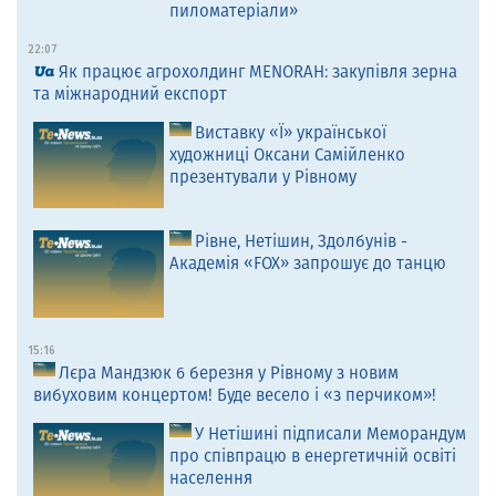
пиломатеріали»
22:07
Як працює агрохолдинг MENORAH: закупівля зерна
та міжнародний експорт
Виставку «Ї» української
художниці Оксани Самійленко
презентували у Рівному
Рівне, Нетішин, Здолбунів -
Академія «FOX» запрошує до танцю
15:16
Лєра Мандзюк 6 березня у Рівному з новим
вибуховим концертом! Буде весело і «з перчиком»!
У Нетішині підписали Меморандум
про співпрацю в енергетичній освіті
населення