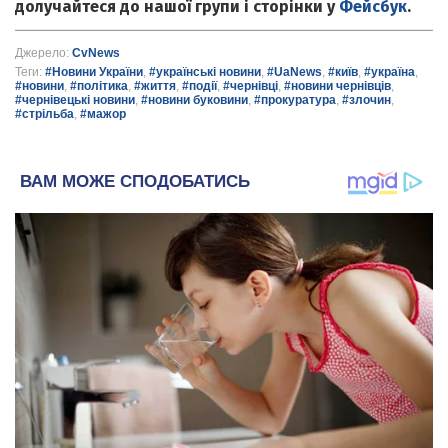
долучайтеся до нашої групи і сторінки у
Фейсбук
.
Джерело:
CvNews
Теги:
#Новини України
,
#українські новини
,
#UaNews
,
#київ
,
#україна
,
#новини
,
#політика
,
#життя
,
#події
,
#чернівці
,
#новини чернівців
,
#чернівецькі новини
,
#новини буковини
,
#прокуратура
,
#злочин
,
#стрільба
,
#мажор