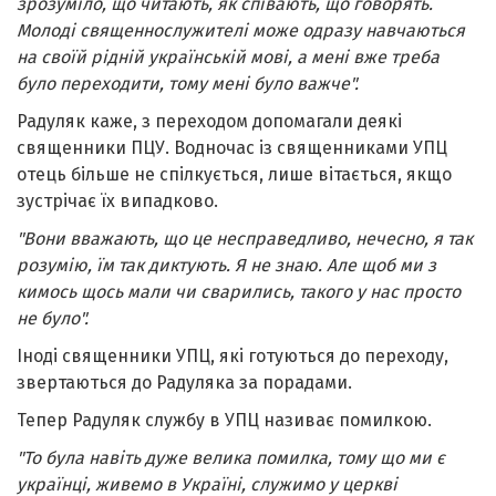
зрозуміло, що читають, як співають, що говорять.
Молоді священнослужителі може одразу навчаються
на своїй рідній українській мові, а мені вже треба
було переходити, тому мені було важче".
Радуляк каже, з переходом допомагали деякі
священники ПЦУ. Водночас із священниками УПЦ
отець більше не спілкується, лише вітається, якщо
зустрічає їх випадково.
"Вони вважають, що це несправедливо, нечесно, я так
розумію, їм так диктують. Я не знаю. Але щоб ми з
кимось щось мали чи сварились, такого у нас просто
не було".
Іноді священники УПЦ, які готуються до переходу,
звертаються до Радуляка за порадами.
Тепер Радуляк службу в УПЦ називає помилкою.
"То була навіть дуже велика помилка, тому що ми є
українці, живемо в Україні, служимо у церкві