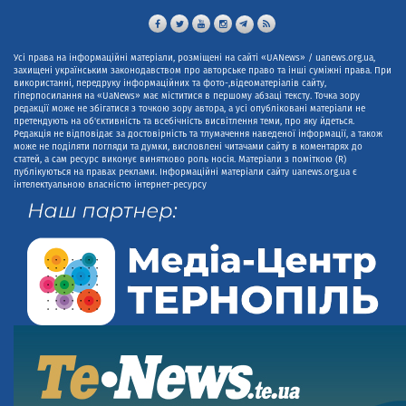
Усі права на інформаційні матеріали, розміщені на сайті «UANews» / uanews.org.ua,
захищені українським законодавством про авторське право та інші суміжні права. При
використанні, передруку інформаційних та фото-,відеоматеріалів сайту,
гіперпосилання на «UaNews» має міститися в першому абзаці тексту. Точка зору
редакції може не збігатися з точкою зору автора, а усі опубліковані матеріали не
претендують на об'єктивність та всебічність висвітлення теми, про яку йдеться.
Редакція не відповідає за достовірність та тлумачення наведеної інформації, а також
може не поділяти погляди та думки, висловлені читачами сайту в коментарях до
статей, а сам ресурс виконує винятково роль носія. Матеріали з поміткою (R)
публікуються на правах реклами. Інформаційні матеріали сайту uanews.org.ua є
інтелектуальною власністю інтернет-ресурсу