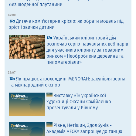
без щоденної плутанини
14:00
Дитяче комп’ютерне крісло: як обрати модель під
зріст і звички дитини
Український кліринговий дім
розпочав серію навчальних вебінарів
для учасників клірингу за товарним
ринком «Необроблена деревина та
пиломатеріали»
22:07
Як працює агрохолдинг MENORAH: закупівля зерна
та міжнародний експорт
Виставку «Ї» української
художниці Оксани Самійленко
презентували у Рівному
Рівне, Нетішин, Здолбунів -
Академія «FOX» запрошує до танцю