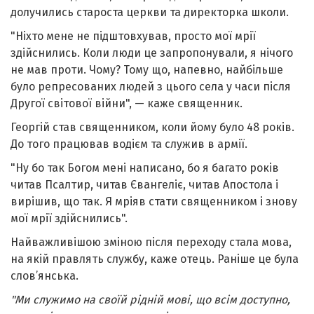
долучились староста церкви та директорка школи.
"Ніхто мене не підштовхував, просто мої мрії
здійснились. Коли люди це запропонували, я нічого
не мав проти. Чому? Тому що, напевно, найбільше
було репресованих людей з цього села у часи після
Другої світової війни", — каже священник.
Георгій став священником, коли йому було 48 років.
До того працював водієм та служив в армії.
"Ну бо так Богом мені написано, бо я багато років
читав Псалтир, читав Євангеліє, читав Апостола і
вирішив, що так. Я мріяв стати священником і знову
мої мрії здійснились".
Найважливішою зміною після переходу стала мова,
на якій правлять службу, каже отець. Раніше це була
слов’янська.
"Ми служимо на своїй рідній мові, що всім доступно,