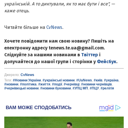
українській. А то диктували, як то має бути і все", —
каже отець.
Читайте більше на
CvNews
.
Хочете повідомити нам свою новину? Пишіть на
електронну адресу tenews.te.ua@gmail.com.
Слідкуйте за нашими новинами в
Твіттер
і
долучайтеся до нашої групи і сторінки у
Фейсбук
.
Джерело:
CvNews
Теги:
#Новини України
,
#українські новини
,
#UaNews
,
#київ
,
#україна
,
#новини
,
#політика
,
#життя
,
#події
,
#чернівці
,
#новини чернівців
,
#чернівецькі новини
,
#новини буковини
,
#УПЦ МП
,
#ПЦУ
,
#релігія