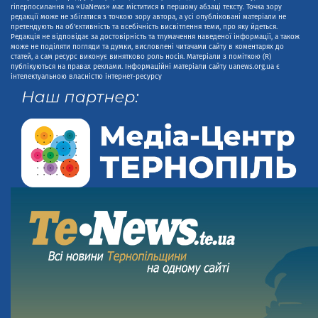
гіперпосилання на «UaNews» має міститися в першому абзаці тексту. Точка зору
редакції може не збігатися з точкою зору автора, а усі опубліковані матеріали не
претендують на об'єктивність та всебічність висвітлення теми, про яку йдеться.
Редакція не відповідає за достовірність та тлумачення наведеної інформації, а також
може не поділяти погляди та думки, висловлені читачами сайту в коментарях до
статей, а сам ресурс виконує винятково роль носія. Матеріали з поміткою (R)
публікуються на правах реклами. Інформаційні матеріали сайту uanews.org.ua є
інтелектуальною власністю інтернет-ресурсу