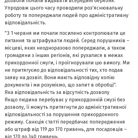
Дозволи почали видавати всередині березня.
Упродовж цього часу проводили роз'яснювальну
роботу та попереджали людей про адміністративну
відповідальність.
"З 1 червня ми почали посилено контролювати це
питання та штрафувати людей. Серед порушників –
місцеві, яких неодноразово попереджали, а також
громадяни з інших регіонів, які рухалися в межах
прикордонної смуги, і проігнорували цю вимогу. Ми
не притягуємо до відповідальності тих, хто подав
заяву на дозвіл. Вони мають відповідну копію
документа і ми розуміємо, що запит в обробці".
Яка відповідальність за відсутність дозволу
Якщо людина перебуває у прикордонній смузі без
дозволу, її можуть притягнути до адміністративної
відповідальності за порушення прикордонного
режиму. Санкція статті передбачає попередження
або штраф від 119 до 170 гривень, для посадовців –
від 170 до 340 гривень.