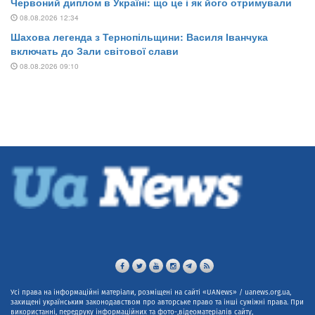
Усі права на інформаційні матеріали, розміщені на сайті «UANews» / uanews.org.ua,
захищені українським законодавством про авторське право та інші суміжні права. При
використанні, передруку інформаційних та фото-,відеоматеріалів сайту,