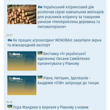
Український кліринговий дім
розпочав серію навчальних вебінарів
для учасників клірингу за товарним
ринком «Необроблена деревина та
пиломатеріали»
22:07
Як працює агрохолдинг MENORAH: закупівля зерна
та міжнародний експорт
Виставку «Ї» української
художниці Оксани Самійленко
презентували у Рівному
Рівне, Нетішин, Здолбунів -
Академія «FOX» запрошує до танцю
15:16
Лєра Мандзюк 6 березня у Рівному з новим