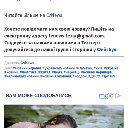
Читайте більше на
CvNews
.
Хочете повідомити нам свою новину? Пишіть на
електронну адресу tenews.te.ua@gmail.com.
Слідкуйте за нашими новинами в
Твіттер
і
долучайтеся до нашої групи і сторінки у
Фейсбук
.
Джерело:
CvNews
Теги:
#Новини України
,
#українські новини
,
#UaNews
,
#київ
,
#україна
,
#новини
,
#політика
,
#життя
,
#події
,
#чернівці
,
#новини чернівців
,
#чернівецькі новини
,
#новини буковини
,
#кордон
,
#ДПСУ
,
#дозвіл