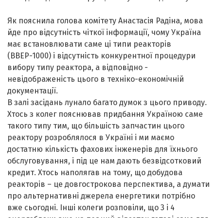
Як пояснила голова комітету Анастасія Радіна, мова
йде про відсутність чіткої інформації, чому Україна
має встановлювати саме ці типи реакторів
(ВВЕР-1000) і відсутність конкурентної процедури
вибору типу реактора, а відповідно -
невідображеність цього в техніко-економічній
документації.
В залі засідань лунало багато думок з цього приводу.
Хтось з колег пояснював придбання Україною саме
такого типу тим, що більшість запчастин цього
реактору розроблялося в Україні і ми маємо
достатню кількість фахових інженерів для їхнього
обслуговування, і під це нам дають безвідсотковий
кредит. Хтось наполягав на тому, що добудова
реакторів – це довгострокова перспектива, а думати
про альтернативні джерела енергетики потрібно
вже сьогодні. Інші колеги розповіли, що 3 і 4