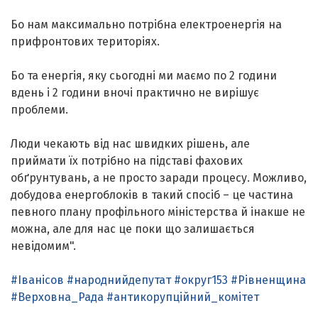
Бо нам максимально потрібна електроенергія на
прифронтових територіях.
Бо та енергія, яку сьогодні ми маємо по 2 години
вдень і 2 години вночі практично не вирішує
проблеми.
Люди чекають від нас швидких рішень, але
приймати їх потрібно на підставі фахових
обґрунтувань, а не просто заради процесу. Можливо,
добудова енергоблоків в такий спосіб – це частина
певного плану профільного міністерства й інакше не
можна, але для нас це поки що залишається
невідомим".
#Іванісов
#народнийдепутат
#округ153
#Рівненщина
#Верховна_Рада
#антикорупційний_комітет