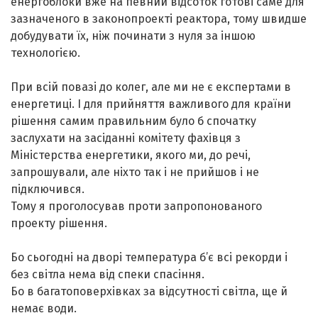
енергоблоки вже на певний відсоток готові саме для
зазначеного в законопроекті реактора, тому швидше
добудувати їх, ніж починати з нуля за іншою
технологією.
При всій повазі до колег, але ми не є експертами в
енергетиці. І для прийняття важливого для країни
рішення самим правильним було б спочатку
заслухати на засіданні комітету фахівця з
Міністерства енергетики, якого ми, до речі,
запрошували, але ніхто так і не прийшов і не
підключився.
Тому я проголосував проти запропонованого
проекту рішення.
Бо сьогодні на дворі температура б’є всі рекорди і
без світла нема від спеки спасіння.
Бо в багатоповерхівках за відсутності світла, ще й
немає води.