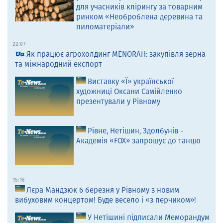
для учасників клірингу за товарним
ринком «Необроблена деревина та
пиломатеріали»
22:07
Як працює агрохолдинг MENORAH: закупівля зерна
та міжнародний експорт
Виставку «Ї» української
художниці Оксани Самійленко
презентували у Рівному
Рівне, Нетішин, Здолбунів -
Академія «FOX» запрошує до танцю
15:16
Лєра Мандзюк 6 березня у Рівному з новим
вибуховим концертом! Буде весело і «з перчиком»!
У Нетішині підписали Меморандум