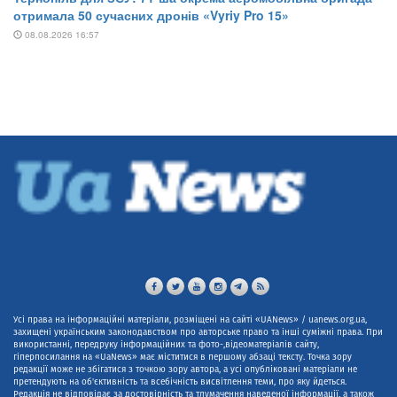
Усі права на інформаційні матеріали, розміщені на сайті «UANews» / uanews.org.ua,
захищені українським законодавством про авторське право та інші суміжні права. При
використанні, передруку інформаційних та фото-,відеоматеріалів сайту,
гіперпосилання на «UaNews» має міститися в першому абзаці тексту. Точка зору
редакції може не збігатися з точкою зору автора, а усі опубліковані матеріали не
претендують на об'єктивність та всебічність висвітлення теми, про яку йдеться.
Редакція не відповідає за достовірність та тлумачення наведеної інформації, а також