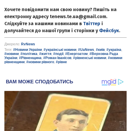
Хочете повідомити нам свою новину? Пишіть на
електронну адресу tenews.te.ua@gmail.com.
Слідкуйте за нашими новинами в
Твіттер
і
долучайтеся до нашої групи і сторінки у
Фейсбук
.
Джерело:
RvNews
Теги:
#Новини України
,
#українські новини
,
#UaNews
,
#київ
,
#україна
,
#новини
,
#політика
,
#життя
,
#події
,
#Енергоатом
,
#Верховна Рада
України
,
#Рівненщина
,
#Роман Іванісов
,
#рівненські новини
,
#новини
рівненщини
,
#новини рівного
,
#рівне