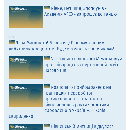
Рівне, Нетішин, Здолбунів -
Академія «FOX» запрошує до танцю
15:16
Лєра Мандзюк 6 березня у Рівному з новим
вибуховим концертом! Буде весело і «з перчиком»!
У Нетішині підписали Меморандум
про співпрацю в енергетичній освіті
населення
Розпочато прийом заявок на
гранти для переробної
промисловості та гранти на
відновлення в рамках політики
«Зроблено в Україні», — Юлія
Свириденко
Рівненській митниці відбулася