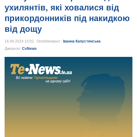
ухилянтів, які ховалися від
прикордонників під накидкою
від дощу
16.08.2024 15:02 Опубліковано :
Іванна Капустянська
Джерело:
CvNews