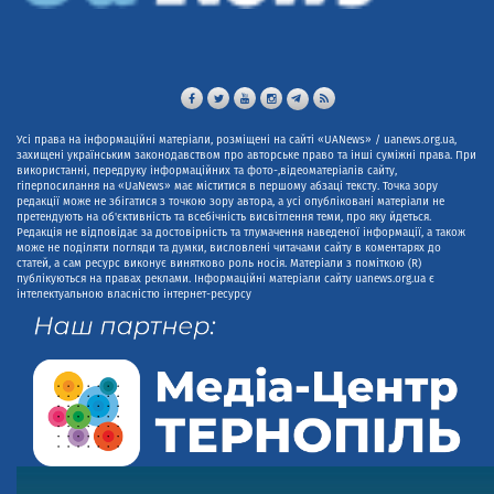
Усі права на інформаційні матеріали, розміщені на сайті «UANews» / uanews.org.ua,
захищені українським законодавством про авторське право та інші суміжні права. При
використанні, передруку інформаційних та фото-,відеоматеріалів сайту,
гіперпосилання на «UaNews» має міститися в першому абзаці тексту. Точка зору
редакції може не збігатися з точкою зору автора, а усі опубліковані матеріали не
претендують на об'єктивність та всебічність висвітлення теми, про яку йдеться.
Редакція не відповідає за достовірність та тлумачення наведеної інформації, а також
може не поділяти погляди та думки, висловлені читачами сайту в коментарях до
статей, а сам ресурс виконує винятково роль носія. Матеріали з поміткою (R)
публікуються на правах реклами. Інформаційні матеріали сайту uanews.org.ua є
інтелектуальною власністю інтернет-ресурсу