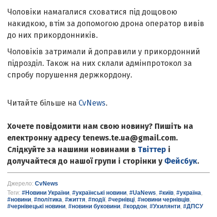
Чоловіки намагалися сховатися під дощовою
накидкою, втім за допомогою дрона оператор вивів
до них прикордонників.
Чоловіків затримали й доправили у прикордонний
підрозділ. Також на них склали адмінпротокол за
спробу порушення держкордону.
Читайте більше на
CvNews
.
Хочете повідомити нам свою новину? Пишіть на
електронну адресу tenews.te.ua@gmail.com.
Слідкуйте за нашими новинами в
Твіттер
і
долучайтеся до нашої групи і сторінки у
Фейсбук
.
Джерело:
CvNews
Теги:
#Новини України
,
#українські новини
,
#UaNews
,
#київ
,
#україна
,
#новини
,
#політика
,
#життя
,
#події
,
#чернівці
,
#новини чернівців
,
#чернівецькі новини
,
#новини буковини
,
#кордон
,
#Ухилянти
,
#ДПСУ