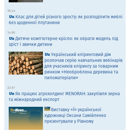
10:44
Клас для дітей різного зросту: як розподілити меблі
без щоденної плутанини
14:00
Дитяче комп’ютерне крісло: як обрати модель під
зріст і звички дитини
Український кліринговий дім
розпочав серію навчальних вебінарів
для учасників клірингу за товарним
ринком «Необроблена деревина та
пиломатеріали»
22:07
Як працює агрохолдинг MENORAH: закупівля зерна
та міжнародний експорт
Виставку «Ї» української
художниці Оксани Самійленко
презентували у Рівному