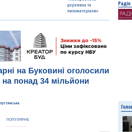
Радіо
деревина та
пиломатеріали»
арні на Буковині оголосили
 на понад 34 мільйони
апустянська
Голо
ПОПУЛЯРНЕ