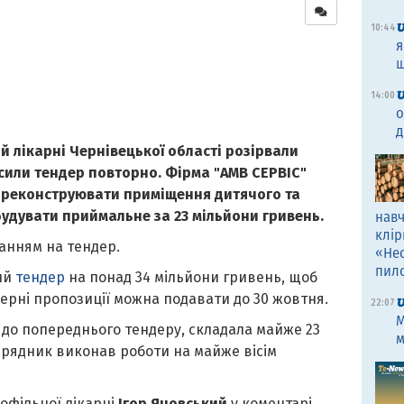
10:44
я
щ
14:00
о
д
й лікарні Чернівецької області розірвали
осили тендер повторно. Фірма "АМВ СЕРВІС"
о реконструювати приміщення дитячого та
будувати приймальне за 23 мільйони гривень.
навч
клір
анням на тендер.
«Не
пил
ий
тендер
на понад 34 мільйони гривень, щоб
ерні пропозиції можна подавати до 30 жовтня.
22:07
M
но до попереднього тендеру, складала майже 23
м
дрядник виконав роботи на майже вісім
офільної лікарні
Ігор Яновський
у коментарі