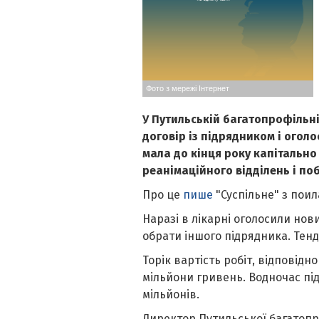
Фото з мережі Інтернет
У Путильській багатопрофільні
договір із підрядником і огол
мала до кінця року капітальн
реанімаційного відділень і по
Про це
пише
"Суспільне" з поил
Наразі в лікарні оголосили нов
обрати іншого підрядника. Тенд
Торік вартість робіт, відповід
мільйони гривень. Водночас пі
мільйонів.
Директор Путильської багатопр