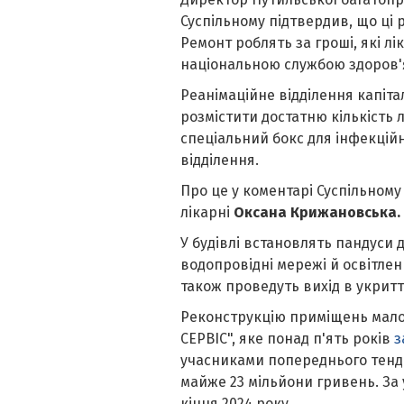
Суспільному підтвердив, що ці 
Ремонт роблять за гроші, які лі
національною службою здоров'я
Реанімаційне відділення капіт
розмістити достатню кількість 
спеціальний бокс для інфекцій
відділення.
Про це у коментарі Суспільному
лікарні
Оксана Крижановська.
У будівлі встановлять пандуси 
водопровідні мережі й освітле
також проведуть вихід в укритт
Реконструкцію приміщень мало
СЕРВІС", яке понад п'ять років
з
учасниками попереднього тенд
майже 23 мільйони гривень. З
кінця 2024 року.