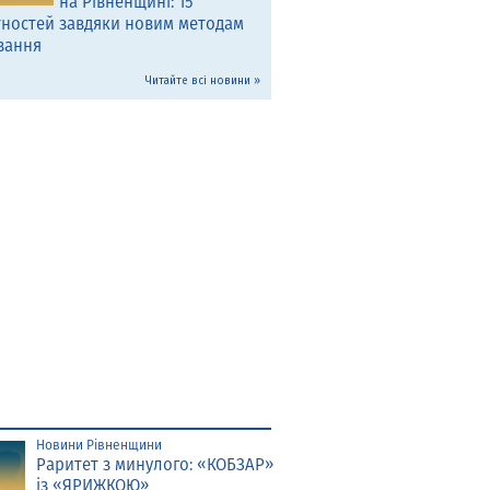
на Рівненщині: 15
тностей завдяки новим методам
вання
Читайте всі новини »
Новини Рівненщини
Раритет з минулого: «КОБЗАР»
із «ЯРИЖКОЮ»