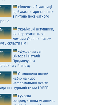
Рівненській митниці
відбулася «гаряча лінія»
з питань постмитного
тролю
Українські вступники,
які перебувають за
межами України, також
жуть скласти НМТ
«Духовний світ
Віктора і Наталії
Проданчуків»
ставили у Рівному
Оголошено новий
набір на курс
неформальної освіти
идична журналістика» НУВГП
Сучасна
репродуктивна медицина