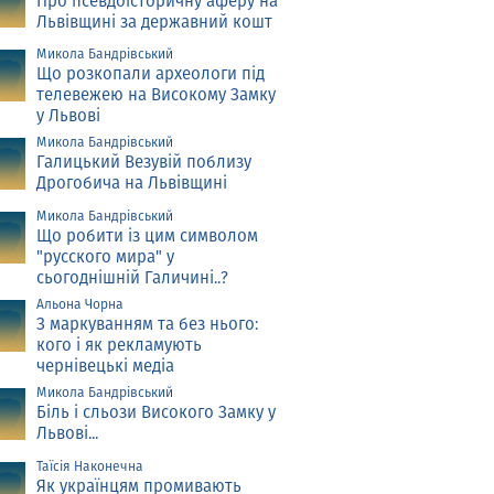
Про псевдоісторичну аферу на
Львівщині за державний кошт
Микола Бандрівський
Що розкопали археологи під
телевежею на Високому Замку
у Львові
Микола Бандрівський
Галицький Везувій поблизу
Дрогобича на Львівщині
Микола Бандрівський
Що робити із цим символом
"русского мира" у
сьогоднішній Галичині..?
Альона Чорна
З маркуванням та без нього:
кого і як рекламують
чернівецькі медіа
Микола Бандрівський
Біль і сльози Високого Замку у
Львові...
Таїсія Наконечна
Як українцям промивають