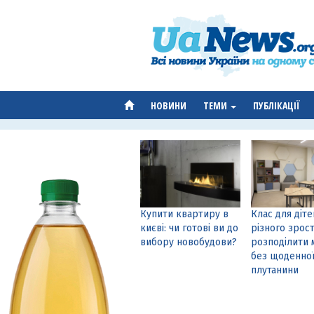
НОВИНИ
ТЕМИ
ПУБЛІКАЦІЇ
Купити квартиру в
Клас для діте
києві: чи готові ви до
різного зрост
вибору новобудови?
розподілити 
без щоденно
плутанини