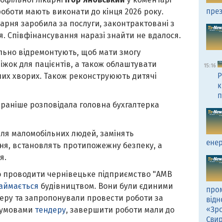
през
роботи мають виконати до кінця 2026 року.
карня заробила за послуги, законтрактовані з
. Співфінансування наразі знайти не вдалося.
ально відремонтують, щоб мати змогу
ліжок для пацієнтів, а також облаштувати
15:16
Р
них хворих. Також реконструюють дитячі
к
п
 раніше розповідала головна бухгалтерка
для маломобільних людей, замінять
енер
ння, встановлять протипожежну безпеку, а
я.
 проводити чернівецьке підприємство "АМВ
аймається
будівництвом. Вони були єдиними
пром
еру та запропонували провести роботи за
відн
«Зро
а умовами
тендеру
, завершити роботи мали до
Сви