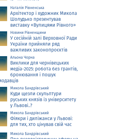
Наталія Рівненська
Архітектор і художник Микола
Шолудько презентував
виставку «Вулицями Рівного»
Новини Рівненщини
У сесійній залі Верховної Ради
України прийняли ряд
важливих законопроєктів
Альона Чорна
Виклики для чернівецьких
медіа-2025: робота без грантів,
бронювання і пошук
модавців
Микола Бандрівський
Куди щезли скульптури
руських князів із університету
у Львові..?
Микола Бандрівський
Фіякри і диліжанси у Львові:
для тих, хто цінував свій час
Микола Бандрівський