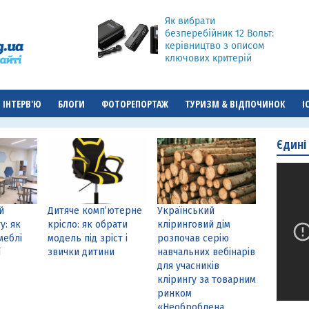
Як вибрати
безперебійник 12 Вольт:
керівництво з описом
ключових критерій
ІНТЕРВ'Ю
БЛОГИ
ФОТОРЕПОРТАЖ
ТУРИЗМ & ВІДПОЧИНОК
І
Єдині
й
Дитяче комп’ютерне
Український
у: як
крісло: як обрати
кліринговий дім
меблі
модель під зріст і
розпочав серію
ї
звички дитини
навчальних вебінарів
для учасників
клірингу за товарним
ринком
«Необроблена