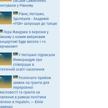
Оксани Самійленко
ентували у Рівному
Рівне, Нетішин,
Здолбунів - Академія
«FOX» запрошує до танцю
Лєра Мандзюк 6 березня у
івному з новим вибуховим
онцертом! Буде весело і «з
ерчиком»!
У Нетішині підписали
Меморандум про
співпрацю в
гетичній освіті населення
Розпочато прийом
заявок на гранти для
переробної
исловості та гранти на
овлення в рамках політики
блено в Україні», — Юлія
риденко