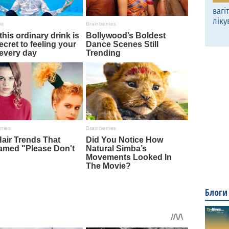
вагі
ліку
Блоги