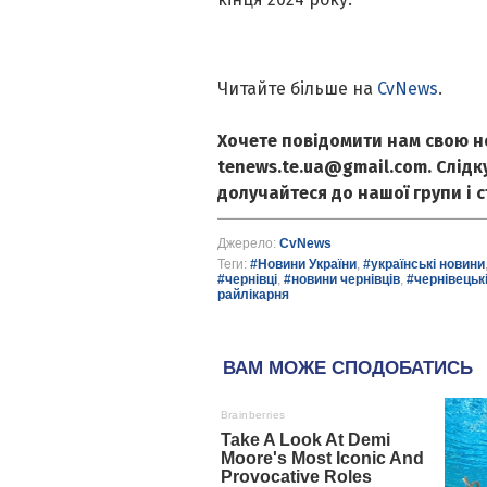
Читайте більше на
CvNews
.
Хочете повідомити нам свою н
tenews.te.ua@gmail.com. Слід
долучайтеся до нашої групи і 
Джерело:
CvNews
Теги:
#Новини України
,
#українські новини
#чернівці
,
#новини чернівців
,
#чернівецьк
райлікарня