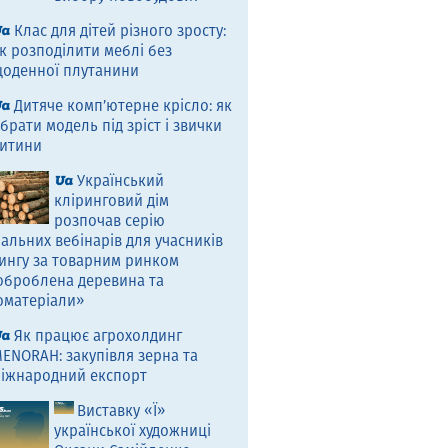
Клас для дітей різного зросту:
к розподілити меблі без
оденної плутанини
Дитяче комп’ютерне крісло: як
брати модель під зріст і звички
итини
Український
кліринговий дім
розпочав серію
альних вебінарів для учасників
ингу за товарним ринком
оброблена деревина та
оматеріали»
Як працює агрохолдинг
ENORAH: закупівля зерна та
іжнародний експорт
Виставку «Ї»
української художниці