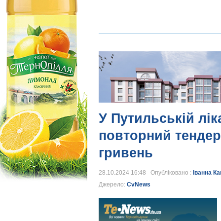
У Путильській лік
повторний тендер
гривень
28.10.2024 16:48 Опубліковано :
Іванна К
Джерело:
CvNews