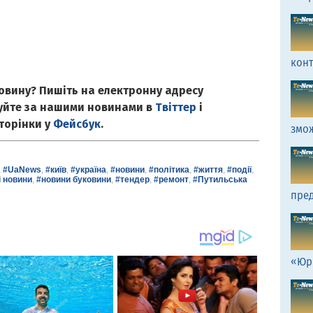
кон
овину? Пишіть на електронну адресу
куйте за нашими новинами в
Твіттер
і
сторінки у
Фейсбук
.
змо
,
#UaNews
,
#київ
,
#україна
,
#новини
,
#політика
,
#життя
,
#події
,
і новини
,
#новини буковини
,
#тендер
,
#ремонт
,
#Путильська
пред
«Юр