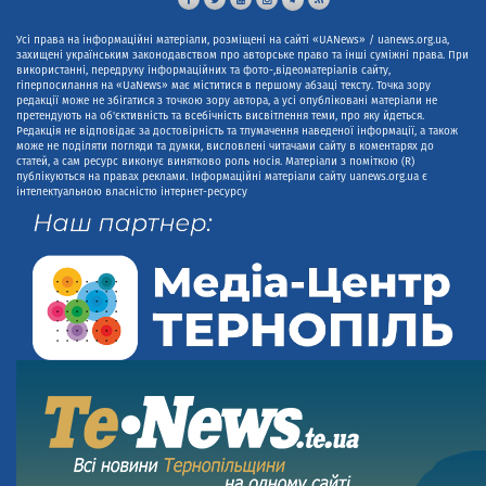
Усі права на інформаційні матеріали, розміщені на сайті «UANews» / uanews.org.ua,
захищені українським законодавством про авторське право та інші суміжні права. При
використанні, передруку інформаційних та фото-,відеоматеріалів сайту,
гіперпосилання на «UaNews» має міститися в першому абзаці тексту. Точка зору
редакції може не збігатися з точкою зору автора, а усі опубліковані матеріали не
претендують на об'єктивність та всебічність висвітлення теми, про яку йдеться.
Редакція не відповідає за достовірність та тлумачення наведеної інформації, а також
може не поділяти погляди та думки, висловлені читачами сайту в коментарях до
статей, а сам ресурс виконує винятково роль носія. Матеріали з поміткою (R)
публікуються на правах реклами. Інформаційні матеріали сайту uanews.org.ua є
інтелектуальною власністю інтернет-ресурсу