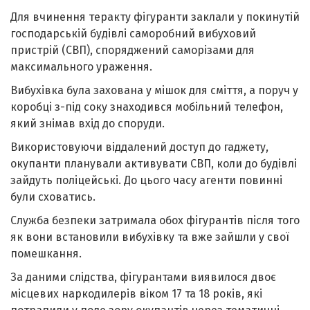
Для вчинення теракту фігуранти заклали у покинутій
господарській будівлі саморобний вибуховий
пристрій (СВП), споряджений саморізами для
максимального ураження.
Вибухівка була захована у мішок для сміття, а поруч у
коробці з-під соку знаходився мобільний телефон,
який знімав вхід до споруди.
Використовуючи віддалений доступ до гаджету,
окупанти планували активувати СВП, коли до будівлі
зайдуть поліцейські. До цього часу агенти повинні
були сховатись.
Служба безпеки затримала обох фігурантів після того
як вони встановили вибухівку та вже зайшли у свої
помешкання.
За даними слідства, фігурантами виявилося двоє
місцевих наркодилерів віком 17 та 18 років, які