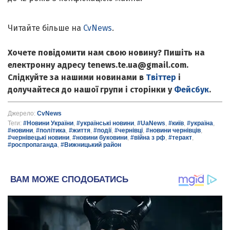
Читайте більше на
CvNews
.
Хочете повідомити нам свою новину? Пишіть на
електронну адресу tenews.te.ua@gmail.com.
Слідкуйте за нашими новинами в
Твіттер
і
долучайтеся до нашої групи і сторінки у
Фейсбук
.
Джерело:
CvNews
Теги:
#Новини України
,
#українські новини
,
#UaNews
,
#київ
,
#україна
,
#новини
,
#політика
,
#життя
,
#події
,
#чернівці
,
#новини чернівців
,
#чернівецькі новини
,
#новини буковини
,
#війна з рф
,
#теракт
,
#роспропаганда
,
#Вижницький район