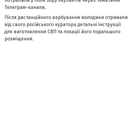
потрапили у поле зору окупантів через тематичні
Телеграм-канали.
Після дистанційного вербування молодики отримали
від свого російського куратора детальні інструкції
для виготовлення СВП та локації його подальшого
розміщення.