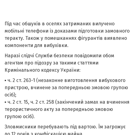
Під час обшуків в оселях затриманих вилучено
мобільні телефони із доказами підготовки замовного
теракту. Також у помешканнях фігурантів виявлено
компоненти для вибухівки.
Наразі слідчі Служби безпеки повідомили обом
агентам про підозру за такими статтями
Кримінального кодексу України:
▪️ ч. 2 ст. 263-1 (незаконне виготовлення вибухового
пристрою, вчинене за попередньою змовою групою
осіб);
▪️ ч. 2 ст. 15, ч. 2 ст. 258 (закінчений замах на вчинення
терористичного акту за попередньою змовою
групою осіб).
Зловмисники перебувають під вартою. Їм загрожує
до 12 років з конфіскацією майна.