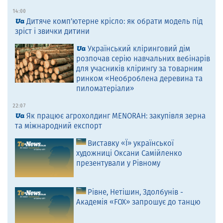
14:00
Дитяче комп’ютерне крісло: як обрати модель під
зріст і звички дитини
Український кліринговий дім
розпочав серію навчальних вебінарів
для учасників клірингу за товарним
ринком «Необроблена деревина та
пиломатеріали»
22:07
Як працює агрохолдинг MENORAH: закупівля зерна
та міжнародний експорт
Виставку «Ї» української
художниці Оксани Самійленко
презентували у Рівному
Рівне, Нетішин, Здолбунів -
Академія «FOX» запрошує до танцю