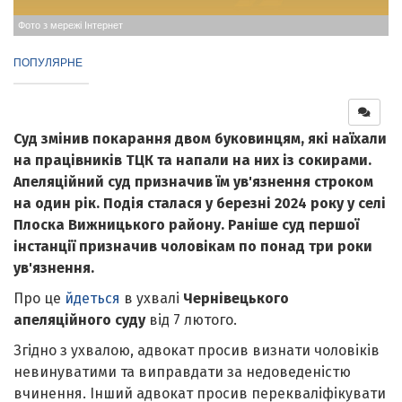
Фото з мережі Інтернет
ПОПУЛЯРНЕ
Суд змінив покарання двом буковинцям, які наїхали
на працівників ТЦК та напали на них із сокирами.
Апеляційний суд призначив їм ув'язнення строком
на один рік. Подія сталася у березні 2024 року у селі
Плоска Вижницького району. Раніше суд першої
інстанції призначив чоловікам по понад три роки
ув'язнення.
Про це
йдеться
в ухвалі
Чернівецького
апеляційного суду
від 7 лютого.
Згідно з ухвалою, адвокат просив визнати чоловіків
невинуватими та виправдати за недоведеністю
вчинення. Інший адвокат просив перекваліфікувати