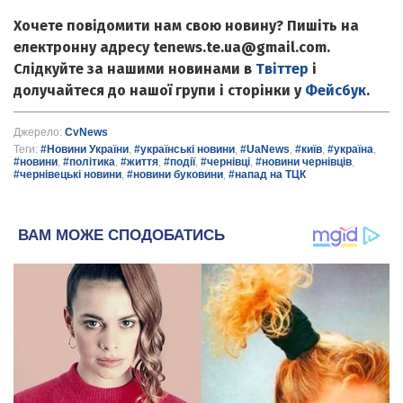
Хочете повідомити нам свою новину? Пишіть на
електронну адресу tenews.te.ua@gmail.com.
Слідкуйте за нашими новинами в
Твіттер
і
долучайтеся до нашої групи і сторінки у
Фейсбук
.
Джерело:
CvNews
Теги:
#Новини України
,
#українські новини
,
#UaNews
,
#київ
,
#україна
,
#новини
,
#політика
,
#життя
,
#події
,
#чернівці
,
#новини чернівців
,
#чернівецькі новини
,
#новини буковини
,
#напад на ТЦК