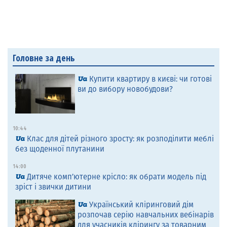
Головне за день
Купити квартиру в києві: чи готові
ви до вибору новобудови?
10:44
Клас для дітей різного зросту: як розподілити меблі
без щоденної плутанини
14:00
Дитяче комп’ютерне крісло: як обрати модель під
зріст і звички дитини
Український кліринговий дім
розпочав серію навчальних вебінарів
для учасників клірингу за товарним