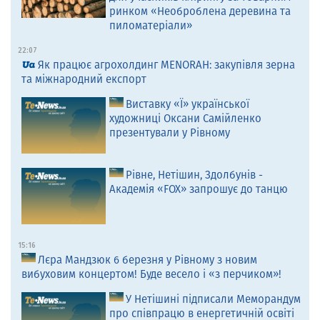
ринком «Необроблена деревина та
пиломатеріали»
22:07
Як працює агрохолдинг MENORAH: закупівля зерна
та міжнародний експорт
Виставку «Ї» української
художниці Оксани Самійленко
презентували у Рівному
Рівне, Нетішин, Здолбунів -
Академія «FOX» запрошує до танцю
15:16
Лєра Мандзюк 6 березня у Рівному з новим
вибуховим концертом! Буде весело і «з перчиком»!
У Нетішині підписали Меморандум
про співпрацю в енергетичній освіті