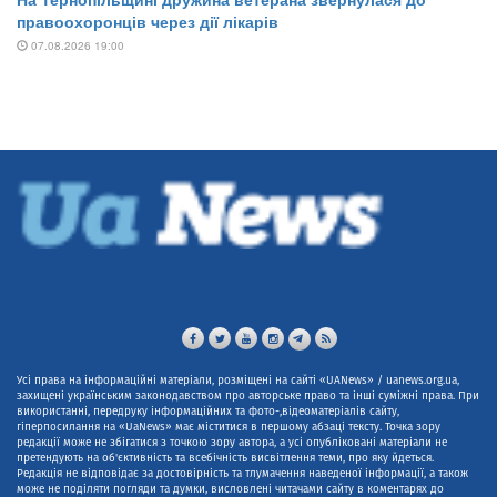
Усі права на інформаційні матеріали, розміщені на сайті «UANews» / uanews.org.ua,
захищені українським законодавством про авторське право та інші суміжні права. При
використанні, передруку інформаційних та фото-,відеоматеріалів сайту,
гіперпосилання на «UaNews» має міститися в першому абзаці тексту. Точка зору
редакції може не збігатися з точкою зору автора, а усі опубліковані матеріали не
претендують на об'єктивність та всебічність висвітлення теми, про яку йдеться.
Редакція не відповідає за достовірність та тлумачення наведеної інформації, а також
може не поділяти погляди та думки, висловлені читачами сайту в коментарях до