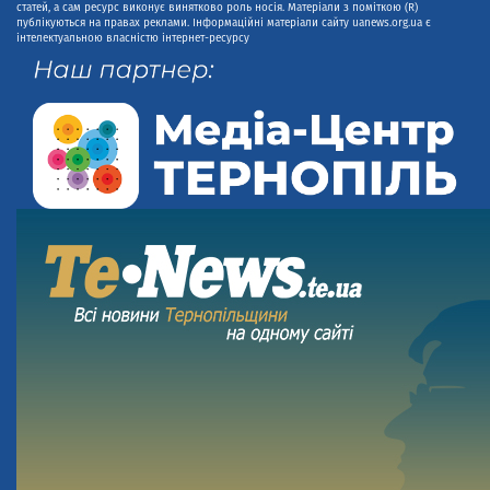
статей, а сам ресурс виконує винятково роль носія. Матеріали з поміткою (R)
публікуються на правах реклами. Інформаційні матеріали сайту uanews.org.ua є
інтелектуальною власністю інтернет-ресурсу