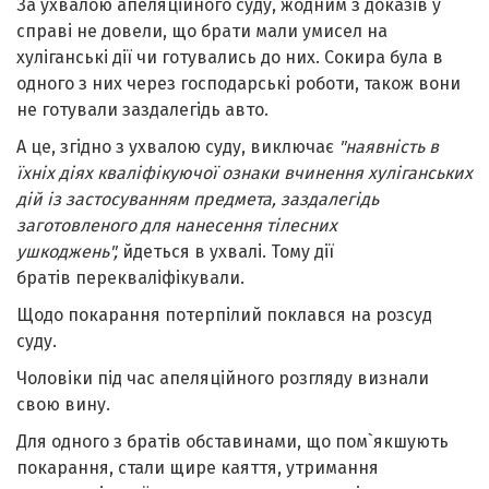
За ухвалою апеляційного суду, жодним з доказів у
справі не довели, що брати мали умисел на
хуліганські дії чи готувались до них. Сокира була в
одного з них через господарські роботи, також вони
не готували заздалегідь авто.
А це, згідно з ухвалою суду, виключає
"наявність в
їхніх діях кваліфікуючої ознаки вчинення хуліганських
дій із застосуванням предмета, заздалегідь
заготовленого для нанесення тілесних
ушкоджень",
йдеться в ухвалі. Тому дії
братів
перекваліфікували
.
Щодо покарання потерпілий поклався на розсуд
суду.
Чоловіки під час апеляційного розгляду визнали
свою вину.
Для одного з братів обставинами, що пом`якшують
покарання, стали щире каяття, утримання