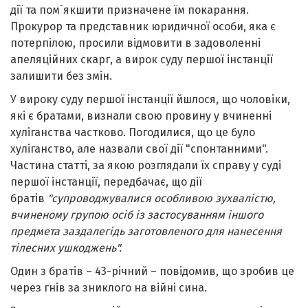
дії та пом`якшити призначене їм покарання.
Прокурор та представник юридичної особи, яка є
потерпілою, просили відмовити в задоволенні
апеляційних скарг, а вирок суду першої інстанції
залишити без змін.
У вироку суду першої інстанції йшлося, що чоловіки,
які є братами, визнали свою провину у вчиненні
хуліганства частково. Погодилися, що це було
хуліганство, але назвали свої дії "спонтанними".
Частина статті, за якою розглядали їх справу у суді
першої інстанції, передбачає, що дії
братів
"супроводжувалися особливою зухвалістю,
вчиненому групою осіб із застосуванням іншого
предмета заздалегідь заготовленого для нанесення
тілесних ушкоджень".
Один з братів – 43-річний – повідомив, що зробив це
через гнів за зниклого на війні сина.