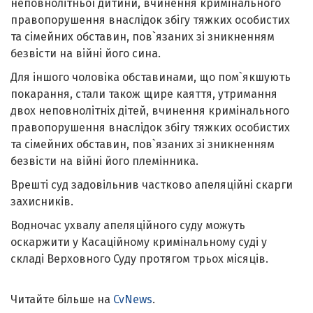
неповнолітньої дитини, вчинення кримінального
правопорушення внаслідок збігу тяжких особистих
та сімейних обставин, пов`язаних зі зникненням
безвісти на війні його сина.
Для іншого чоловіка обставинами, що пом`якшують
покарання, стали також щире каяття, утримання
двох неповнолітніх дітей, вчинення кримінального
правопорушення внаслідок збігу тяжких особистих
та сімейних обставин, пов`язаних зі зникненням
безвісти на війні його племінника.
Врешті суд задовільнив частково апеляційні скарги
захисників.
Водночас ухвалу апеляційного суду можуть
оскаржити у Касаційному кримінальному суді у
складі Верховного Суду протягом трьох місяців.
Читайте більше на
CvNews
.