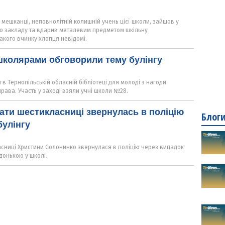
 мешканці, неповнолітній колишній учень цієї школи, зайшов у
о закладу та вдарив металевим предметом шкільну
акого вчинку хлопця невідомі.
 школярами обговорили тему булінгу
 в Тернопільській обласній бібліотеці для молоді з нагоди
рава. Участь у заході взяли учні школи №28.
ати шестикласниці звернулась в поліцію
Блог
булінгу
ласниці Христини Солонинко звернулася в поліцію через випадок
 донькою у школі.