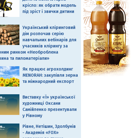
крісло: як обрати модель
під зріст і звички дитини
Український кліринговий
дім розпочав серію
навчальних вебінарів для
учасників клірингу за
рним ринком «Необроблена
вина та пиломатеріали»
Як працює агрохолдинг
MENORAH: закупівля зерна
та міжнародний експорт
Виставку «Ї» української
художниці Оксани
Самійленко презентували
у Рівному
Рівне, Нетішин, Здолбунів
- Академія «FOX»