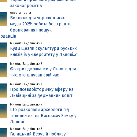
законопроєктів
Альона Чорна
Виклики для чернівецьких
медіа-2025: робота без грантів,
бронювання і пошук
одавців
Микола Бандрівський
Куди щезли скульптури руських
князів із університету у Львові..?
Микола Бандрівський
Фіякри і диліжанси у Львові: для
тих, хто цінував свій час
Микола Бандрівський
Про псевдоісторичну аферу на
Львівщині за державний кошт
Микола Бандрівський
Що розкопали археологи під
телевежею на Високому Замку у
Львові
Микола Бандрівський
Галицький Везувій поблизу