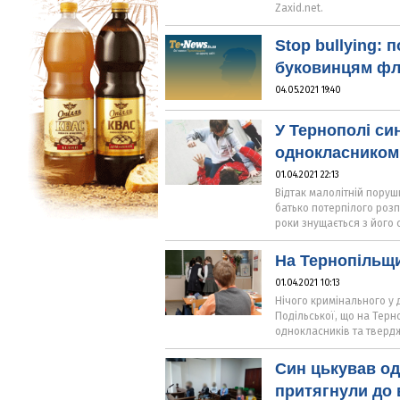
Zaxid.net.
Stop bullying: 
буковинцям фл
04.05.2021 19:40
У Тернополі с
однокласником
01.04.2021 22:13
Відтак малолітній поруш
батько потерпілого розп
роки знущається з його 
На Тернопільщи
01.04.2021 10:13
Нічого кримінального у 
Подільської, що на Терн
однокласників та тверд
Син цькував од
притягнули до 