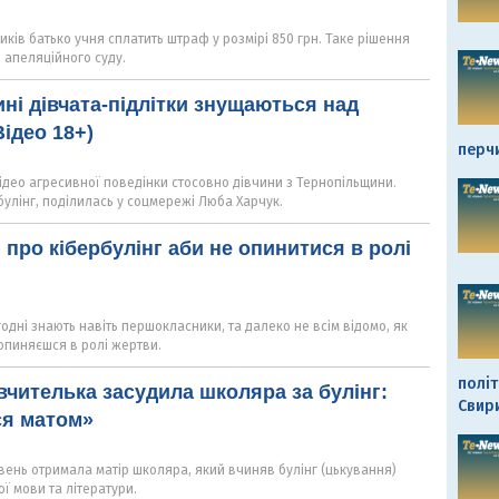
ків батько учня сплатить штраф у розмірі 850 грн. Таке рішення
 апеляційного суду.
ні дівчата-підлітки знущаються над
ідео 18+)
перч
ідео агресивної поведінки стосовно дівчини з Тернопільщини.
булінг, поділилась у соцмережі Люба Харчук.
 про кібербулінг аби не опинитися в ролі
годні знають навіть першокласники, та далеко не всім відомо, як
 опиняєшся в ролі жертви.
політ
вчителька засудила школяра за булінг:
Свир
ся матом»
вень отримала матір школяра, який вчиняв булінг (цькування)
ї мови та літератури.