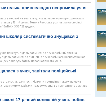
 вчителька привселюдно осоромила учня
ась у мережі на вчительку, яка привселюдно присоромила її
 стався у 13-тій школі, Тетяна Яворська розповіла на сторінці
я "БАТЬКИ SOS" 23 грудня.
ні школяр систематично знущався з
учня понесуть відповідальність за психологічний тиск на
у відповідальність за вчинення психологічного насильства над
оцесу понесуть батьки неповнолітнього учня.
щалися з учня, завітали поліцейські
не втрачає актуальності. Навчити протидіяти такому явищу в
 з такою метою завітали правоохоронці до навчального закладу
й школі 17-річний колишній учень побив