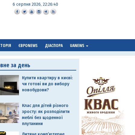
6 серпня 2026, 22:26:41
СТОРІЯ
ЄВРОNEWS
ДІАСПОРА
UANEWS
овне за день
Купити квартиру в києві:
чи готові ви до вибору
новобудови?
Клас для дітей різного
зросту: як розподілити
меблі без щоденної
плутанини
Дитяче комп’ютерне