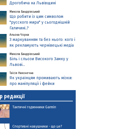
Дрогобича на Львівщині
Микола Бандрівський
Що робити із цим символом
"русского мира" у сьогоднішній
Галичині..?
Альона Чорна
З маркуванням та без нього: кого і
як рекламують чернівецькі медіа
Микола Бандрівський
Біль і сльози Високого Замку у
Львові...
Таїсія Наконечна
Як українцям промивають мізки:
про маніпуляції і фейки
р редакції
Тактичні годинники Garmin
Спортивні навушники - що це?