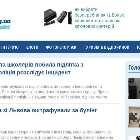
Як вибрати
безперебійник 12 Вольт:
керівництво з описом
ключових критерій
ІНТЕРВ'Ю
БЛОГИ
ФОТОРЕПОРТАЖ
ТУРИЗМ & ВІДПОЧИНОК
І
па школярів побила підлітка з
Гол
оліція розслідує інцидент
ярів знущалась над хлопцем, ймовірно, з інвалідністю та
. Поліція відкрила за цим фактом кримінальну справу. Про це
унікації поліції Львівщини. Учора, 19 березня, під час моніто
 зі Львова оштрафували за булінг
ував карикатури на вчителів у Instagram, вони ж сприйняли цю
писали заяву у поліцію. Про це пише Depo.Львів з посиланням на