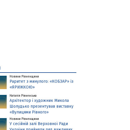
и
Новини Рівненщини
Раритет з минулого: «КОБЗАР» із
«ЯРИЖКОЮ»
Наталія Рівненська
Архітектор і художник Микола
Шолудько презентував виставку
«Вулицями Рівного»
Новини Рівненщини
У сесійній залі Верховної Ради
України прийняли ряд важливих