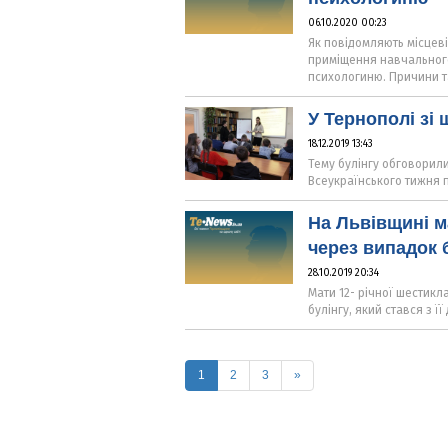
06.10.2020 00:23
Як повідомляють місцеві
приміщення навчальног
психологиню. Причини т
У Тернополі зі
18.12.2019 13:43
Тему булінгу обговорили
Всеукраїнського тижня п
На Львівщині м
через випадок 
28.10.2019 20:34
Мати 12- річної шестик
булінгу, який стався з її
(current)
1
2
3
»