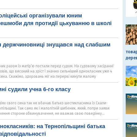
поліцейські організували юним
ешмоби для протидії цькуванню в школі
ин держчиновниці знущався над слабшим
това
дере
ник разом із матір’ю постали перед судом. На судовому засіданні
овів, що високий на зріст і значно сильніший однокласник уже 4
сина. Скажімо, здоровань міг на перерві кинути малому
ні судили учна 6-го класу
діях свого сина так не вбачав батько шестикласника із Скали-
опільщині. Так само як і малолітній шибеник, який, попри заяви
ження сторони обвинувачення, не вважав свою поведінку...
нокласників: на Тернопільщині батька
відповідальності