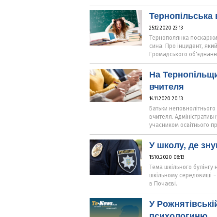
Тернопільська
25.12.2020 23:13
Тернополянка поскаржил
сина. Про інцидент, який
Громадського об'єднанн
На Тернопільщи
вчителя
14.11.2020 20:13
Батьки неповнолітнього 
вчителя. Адміністративн
учасником освітнього пр
У школу, де зну
15.10.2020 08:13
Тема шкільного булінгу 
шкільному середовищі –
в Почаєві.
У Рожнятівські
психологиню