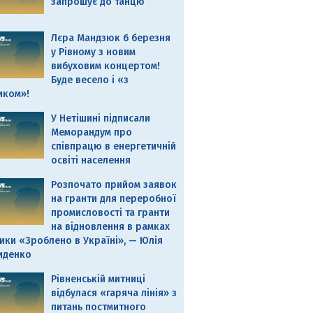
запрошує до танцю
Лєра Мандзюк 6 березня
у Рівному з новим
вибуховим концертом!
Буде весело і «з
иком»!
У Нетішині підписали
Меморандум про
співпрацю в енергетичній
освіті населення
Розпочато прийом заявок
на гранти для переробної
промисловості та гранти
на відновлення в рамках
ики «Зроблено в Україні», — Юлія
иденко
Рівненській митниці
відбулася «гаряча лінія» з
питань постмитного