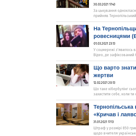
30.03.2021 17:43
За цькування однокласни
прийняв Тернопільський
На Тернопільщи
ровесницями (В
01.03.2021 23:13
У соцмережі з'явилось в
Відео, де зафіксований 
Що варто знати
жертви
12.02.2021 20:13
Що таке кібербулінг сьо
захистити себе, коли ти
Тернопільська 
«Кричав і лаяв
31.01.2021 17:13
Штраф у розмірі 850 гри
щодо вчителя українсько