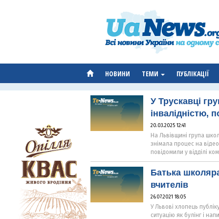
НОВИНИ
ТЕМИ
ПУБЛІКАЦІЇ
У Трускавці гру
інвалідністю, п
20.03.2025 12:41
На Львівщині група школ
знімала процес на відео
повідомили у відділі ком
Батька школяра
вчителів
26.07.2021 18:05
У Львові хлопець публік
ситуацію як булінг і на