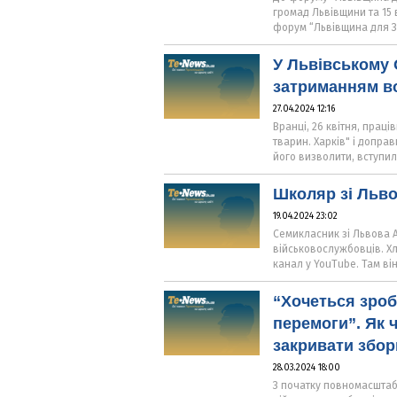
громад Львівщини та 15 в
форум “Львівщина для ЗС
У Львівському 
затриманням во
27.04.2024 12:16
Вранці, 26 квітня, прац
тварин. Харків" і допра
його визволити, вступил
Школяр зі Льво
19.04.2024 23:02
Семикласник зі Львова 
військовослужбовців. Хл
канал у YouTube. Там ві
“Хочеться зроб
перемоги”. Як 
закривати збор
28.03.2024 18:00
З початку повномасштаб