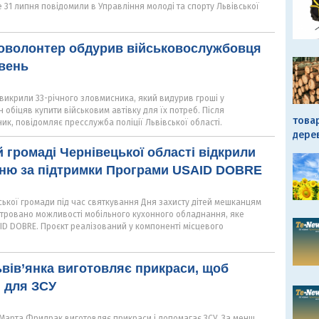
е 31 липня повідомили в Управління молоді та спорту Львівської
доволонтер обдурив військовослужбовця
ивень
викрили 33-річного зловмисника, який видурив гроші у
 обіцяв купити військовим автівку для їх потреб. Після
това
ик, повідомляє пресслужба поліції Львівської області.
дере
й громаді Чернівецької області відкрили
хню за підтримки Програми USAID DOBRE
ської громади під час святкування Дня захисту дітей мешканцям
ровано можливості мобільного кухонного обладнання, яке
D DOBRE. Проєкт реалізований у компоненті місцевого
вів’янка виготовляє прикраси, щоб
 для ЗСУ
 Марта Фридрак виготовляє прикраси і допомагає ЗСУ. За менш