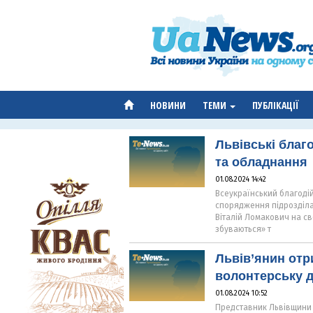
НОВИНИ
ТЕМИ
ПУБЛІКАЦІЇ
Львівські благ
та обладнання
01.08.2024 14:42
Всеукраїнський благоді
спорядження підрозділа
Віталій Ломакович на сво
збуваються» т
Львів’янин отр
волонтерську д
01.08.2024 10:52
Представник Львівщини в