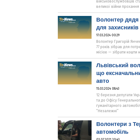
військовослужбовців ст
великої війни прохання 
Волонтер дядя 
для захисників
17.03.2024 00:29
Волонтер Григорій Янчен
77 років зібрав для потр
місією — зібрати кошти 
Львівський вол
що ексначальни
авто
15.03.2024 08:43
12 березня депутати Укр
та до Офісу Генерально
гуманітарного автомобіл
“Незалежні”
Волонтери з Т
автомобіль
03.07.2021 20:43