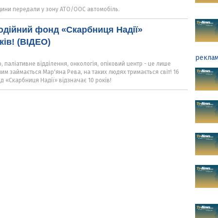
щини передали у зону АТО/ООС автомобіль.
одійний фонд «Скарбниця Надії»
ків! (ВІДЕО)
реклам
 паліативне відділення, онкологія, опіковий центр - це лише
чим займається Мар'яна Рева, на таких людях тримається світ! 16
 «Скарбниця Надії» відзначає 10 років!