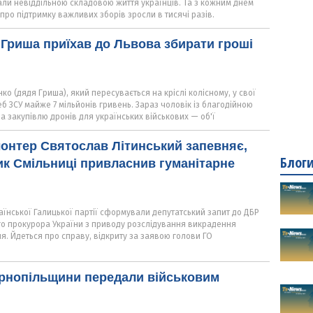
али невіддільною складовою життя українців. Та з кожним днем
про підтримку важливих зборів зросли в тисячі разів.
Гриша приїхав до Львова збирати гроші
ко (дядя Гриша), який пересувається на кріслі колісному, у свої
еб ЗСУ майже 7 мільйонів гривень. Зараз чоловік із благодійною
на закупівлю дронів для українських військових — об'ї
онтер Святослав Літинський запевняє,
Блог
к Смільниці привласнив гуманітарне
аїнської Галицької партії сформували депутатський запит до ДБР
го прокурора України з приводу розслідування викрадення
я. Йдеться про справу, відкриту за заявою голови ГО
ернопільщини передали військовим