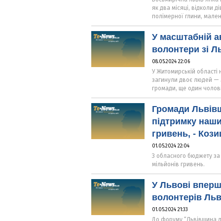
як два місяці, відколи 
полімерної глини, мален
У масштабній ав
волонтери зі Л
08.05.2024 22:06
У Житомирській області н
загинули двоє людей — 
громади, ще один чолов
Громади Львівщ
підтримку наши
гривень, - Коз
01.05.2024 22:04
З обласного бюджету за 
мільйонів гривень.
У Львові впер
волонтерів Ль
01.05.2024 21:33
До форуму “Львівщина д