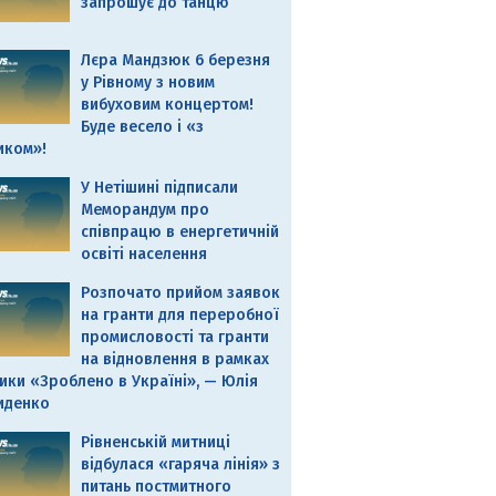
запрошує до танцю
Лєра Мандзюк 6 березня
у Рівному з новим
вибуховим концертом!
Буде весело і «з
иком»!
У Нетішині підписали
Меморандум про
співпрацю в енергетичній
освіті населення
Розпочато прийом заявок
на гранти для переробної
промисловості та гранти
на відновлення в рамках
ики «Зроблено в Україні», — Юлія
иденко
Рівненській митниці
відбулася «гаряча лінія» з
питань постмитного