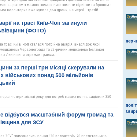
дівчинка разом з мамою почали виготовляти підвіски та брошки з
ька волонтерка вже купила два дрони, на черзі – третій.
арії на трасі Київ-Чоп загинули
ьвівщини (ФОТО)
перч
а трасі Київ-Чоп сталася потрійна аварія, внаслідок якої
мешканець Червонограда та 22-річний мешканець Белзької
ік з Львівщини отримав травми.
ини за перші три місяці скерували на
х військових понад 500 мільйонів
ицький
перші чотири місяці року для потреб наших воїнів виділили 350
політ
Свир
ше відбувся масштабний форум громад та
вівщина для ЗСУ
ля ЗСУ” приєднались понад 120 волонтерів, 70 представників