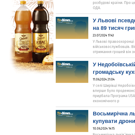
розбудові країни. Про ц
ОДА.
У Львові псев
на 89 тисяч гр
23.07.2024 17:43
У Львові правоохоронці 
військовослужбовців. Він
отримання грошей він зн
У Недобоївські
громадську ку
11.06.2024 21:04
У селі Ширівці Недобоїв
вперше було продемонст
придбала Програма USAI
економічного р
Восьмирічна ль
купувати дрони
10.06.2024 14:15
Восьмирічна львів’янка