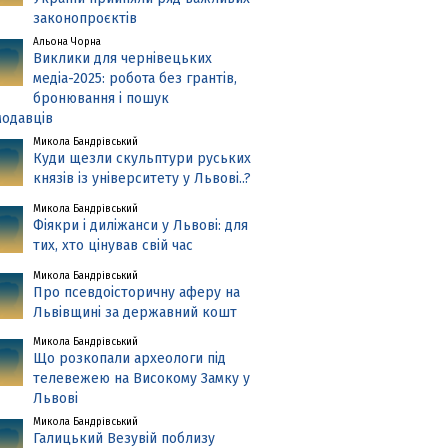
законопроєктів
Альона Чорна
Виклики для чернівецьких
медіа-2025: робота без грантів,
бронювання і пошук
одавців
Микола Бандрівський
Куди щезли скульптури руських
князів із університету у Львові..?
Микола Бандрівський
Фіякри і диліжанси у Львові: для
тих, хто цінував свій час
Микола Бандрівський
Про псевдоісторичну аферу на
Львівщині за державний кошт
Микола Бандрівський
Що розкопали археологи під
телевежею на Високому Замку у
Львові
Микола Бандрівський
Галицький Везувій поблизу