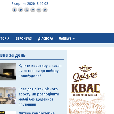
7 серпня 2026, 8:46:03
СТОРІЯ
ЄВРОNEWS
ДІАСПОРА
UANEWS
овне за день
Купити квартиру в києві:
чи готові ви до вибору
новобудови?
Клас для дітей різного
зросту: як розподілити
меблі без щоденної
плутанини
Дитяче комп’ютерне