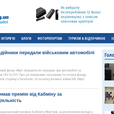
Як вибрати
безперебійник 12 Вольт:
керівництво з описом
ключових критерій
ІНТЕРВ'Ю
БЛОГИ
ФОТОРЕПОРТАЖ
ТУРИЗМ & ВІДПОЧИНОК
І
одійники передали військовим автомобілі
Гол
йний фонд «Мрії збуваються» передав три автомобілі та
м СБУ та ЗСУ. Про це повідомив засновник та голова фонду
їй сторінці у Facebook. «З початку великої війни БФ «Мрії
имав премію від Кабміну за
іяльність
ідзначений премією Кабінету Міністрів за досягнення молоді у