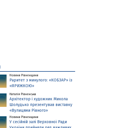
и
Новини Рівненщини
Раритет з минулого: «КОБЗАР» із
«ЯРИЖКОЮ»
Наталія Рівненська
Архітектор і художник Микола
Шолудько презентував виставку
«Вулицями Рівного»
Новини Рівненщини
У сесійній залі Верховної Ради
України прийняли ряд важливих