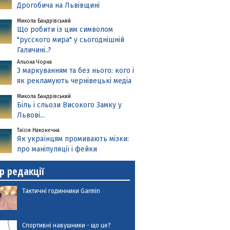
Дрогобича на Львівщині
Микола Бандрівський
Що робити із цим символом
"русского мира" у сьогоднішній
Галичині..?
Альона Чорна
З маркуванням та без нього: кого і
як рекламують чернівецькі медіа
Микола Бандрівський
Біль і сльози Високого Замку у
Львові...
Таїсія Наконечна
Як українцям промивають мізки:
про маніпуляції і фейки
р редакції
Тактичні годинники Garmin
Спортивні навушники - що це?