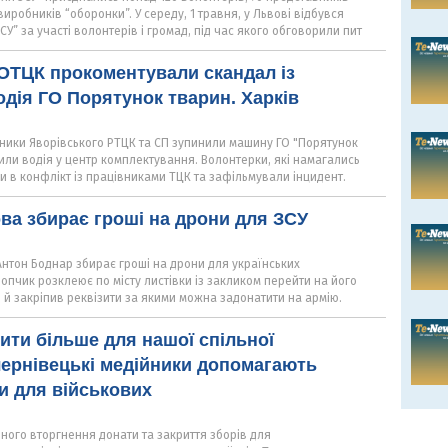
иробників “оборонки”. У середу, 1 травня, у Львові відбувся
У” за участі волонтерів і громад, під час якого обговорили пит
ОТЦК прокоментували скандал із
дія ГО Порятунок тварин. Харків
івники Яворівського РТЦК та СП зупинили машину ГО "Порятунок
вили водія у центр комплектування. Волонтерки, які намагались
и в конфлікт із працівниками ТЦК та зафільмували інцидент.
ва збирає гроші на дрони для ЗСУ
Антон Боднар збирає гроші на дрони для українських
опчик розклеює по місту листівки із закликом перейти на його
н й закріпив реквізити за якими можна задонатити на армію.
ити більше для нашої спільної
чернівецькі медійники допомагають
и для військових
ного вторгнення донати та закриття зборів для