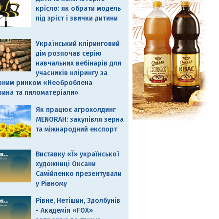
крісло: як обрати модель
під зріст і звички дитини
Український кліринговий
дім розпочав серію
навчальних вебінарів для
учасників клірингу за
рним ринком «Необроблена
вина та пиломатеріали»
Як працює агрохолдинг
MENORAH: закупівля зерна
та міжнародний експорт
Виставку «Ї» української
художниці Оксани
Самійленко презентували
у Рівному
Рівне, Нетішин, Здолбунів
- Академія «FOX»