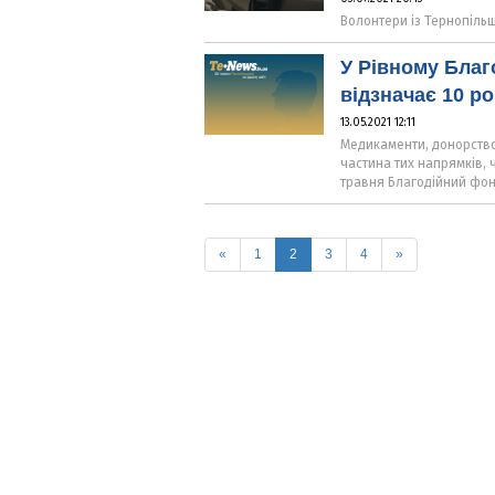
Волонтери із Тернопіль
У Рівному Благ
відзначає 10 ро
13.05.2021 12:11
Медикаменти, донорство,
частина тих напрямків, 
травня Благодійний фонд
(current)
«
1
2
3
4
»